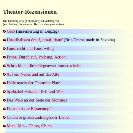
Theater-Rezensionen
Die Ordnung erfolgt chronologisch aufsteigend
(soll heißen, die neuesten Rezis stehen ganz unten).
Gelb
(Inszenierung in Leipzig)
Unaufhaltsam drauf, drauf, drauf
(Brit-Drama made in Saxonia)
Faust recht und Faust willig
Probe, Durchlauf, Vorhang, Action:
Schrecklich, diese Gegenwart immer wieder:
Auf ein Neues und auf das Alte
Halle macht der Theatrale Platz
Spektakel zwischen Bett und Web
Das Weib an der Seite des Monsters
Da rotiert der Blumentopf
Concerto grosso zudrängender Leiber
Miau, Mio - Oh no, Oh no