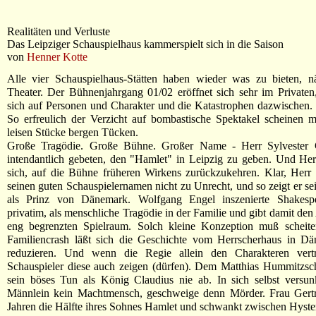
Realitäten und Verluste
Das Leipziger Schauspielhaus kammerspielt sich in die Saison
von
Henner Kotte
Alle vier Schauspielhaus-Stätten haben wieder was zu bieten, n
Theater. Der Bühnenjahrgang 01/02 eröffnet sich sehr im Privaten,
sich auf Personen und Charakter und die Katastrophen dazwischen.
So erfreulich der Verzicht auf bombastische Spektakel scheinen 
leisen Stücke bergen Tücken.
Große Tragödie. Große Bühne. Großer Name - Herr Sylvester 
intendantlich gebeten, den "Hamlet" in Leipzig zu geben. Und Her
sich, auf die Bühne früheren Wirkens zurückzukehren. Klar, Herr 
seinen guten Schauspielernamen nicht zu Unrecht, und so zeigt er se
als Prinz von Dänemark. Wolfgang Engel inszenierte Shakesp
privatim, als menschliche Tragödie in der Familie und gibt damit den
eng begrenzten Spielraum. Solch kleine Konzeption muß scheite
Familiencrash läßt sich die Geschichte vom Herrscherhaus in Dä
reduzieren. Und wenn die Regie allein den Charakteren vert
Schauspieler diese auch zeigen (dürfen). Dem Matthias Hummitzs
sein böses Tun als König Claudius nie ab. In sich selbst versun
Männlein kein Machtmensch, geschweige denn Mörder. Frau Gertr
Jahren die Hälfte ihres Sohnes Hamlet und schwankt zwischen Hysteri