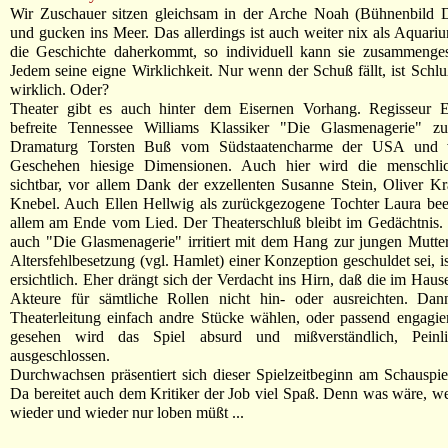
Wir Zuschauer sitzen gleichsam in der Arche Noah (Bühnenbild 
und gucken ins Meer. Das allerdings ist auch weiter nix als Aquariu
die Geschichte daherkommt, so individuell kann sie zusammenges
Jedem seine eigne Wirklichkeit. Nur wenn der Schuß fällt, ist Schlu
wirklich. Oder?
Theater gibt es auch hinter dem Eisernen Vorhang. Regisseur 
befreite Tennessee Williams Klassiker "Die Glasmenagerie" 
Dramaturg Torsten Buß vom Südstaatencharme der USA und v
Geschehen hiesige Dimensionen. Auch hier wird die menschli
sichtbar, vor allem Dank der exzellenten Susanne Stein, Oliver Kr
Knebel. Auch Ellen Hellwig als zurückgezogene Tochter Laura bee
allem am Ende vom Lied. Der Theaterschluß bleibt im Gedächtnis.
auch "Die Glasmenagerie" irritiert mit dem Hang zur jungen Mutte
Altersfehlbesetzung (vgl. Hamlet) einer Konzeption geschuldet sei, i
ersichtlich. Eher drängt sich der Verdacht ins Hirn, daß die im Hau
Akteure für sämtliche Rollen nicht hin- oder ausreichten. Dann
Theaterleitung einfach andre Stücke wählen, oder passend engagi
gesehen wird das Spiel absurd und mißverständlich, Peinlic
ausgeschlossen.
Durchwachsen präsentiert sich dieser Spielzeitbeginn am Schauspie
Da bereitet auch dem Kritiker der Job viel Spaß. Denn was wäre, w
wieder und wieder nur loben müßt ...