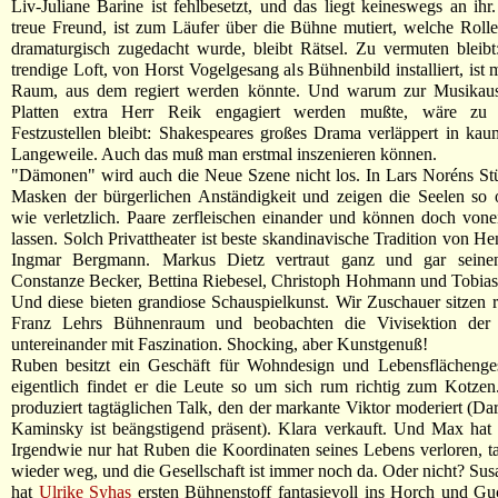
Liv-Juliane Barine ist fehlbesetzt, und das liegt keineswegs an ihr.
treue Freund, ist zum Läufer über die Bühne mutiert, welche Rolle
dramaturgisch zugedacht wurde, bleibt Rätsel. Zu vermuten bleib
trendige Loft, von Horst Vogelgesang als Bühnenbild installiert, ist 
Raum, aus dem regiert werden könnte. Und warum zur Musikau
Platten extra Herr Reik engagiert werden mußte, wäre zu hi
Festzustellen bleibt: Shakespeares großes Drama verläppert in kaum
Langeweile. Auch das muß man erstmal inszenieren können.
"Dämonen" wird auch die Neue Szene nicht los. In Lars Noréns Stü
Masken der bürgerlichen Anständigkeit und zeigen die Seelen so 
wie verletzlich. Paare zerfleischen einander und können doch vone
lassen. Solch Privattheater ist beste skandinavische Tradition von He
Ingmar Bergmann. Markus Dietz vertraut ganz und gar seinen
Constanze Becker, Bettina Riebesel, Christoph Hohmann und Tobia
Und diese bieten grandiose Schauspielkunst. Wir Zuschauer sitzen re
Franz Lehrs Bühnenraum und beobachten die Vivisektion der 
untereinander mit Faszination. Shocking, aber Kunstgenuß!
Ruben besitzt ein Geschäft für Wohndesign und Lebensflächenges
eigentlich findet er die Leute so um sich rum richtig zum Kotzen
produziert tagtäglichen Talk, den der markante Viktor moderiert (Dar
Kaminsky ist beängstigend präsent). Klara verkauft. Und Max hat 
Irgendwie nur hat Ruben die Koordinaten seines Lebens verloren, t
wieder weg, und die Gesellschaft ist immer noch da. Oder nicht? Su
hat
Ulrike Syhas
ersten Bühnenstoff fantasievoll ins Horch und Guc