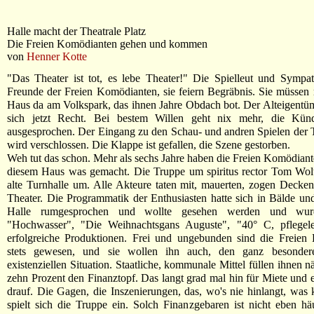
Halle macht der Theatrale Platz
Die Freien Komödianten gehen und kommen
von
Henner Kotte
"Das Theater ist tot, es lebe Theater!" Die Spielleut und Sympa
Freunde der Freien Komödianten, sie feiern Begräbnis. Sie müssen
Haus da am Volkspark, das ihnen Jahre Obdach bot. Der Alteigentüm
sich jetzt Recht. Bei bestem Willen geht nix mehr, die Kün
ausgesprochen. Der Eingang zu den Schau- und andren Spielen der 
wird verschlossen. Die Klappe ist gefallen, die Szene gestorben.
Weh tut das schon. Mehr als sechs Jahre haben die Freien Komödiant
diesem Haus was gemacht. Die Truppe um spiritus rector Tom Wolt
alte Turnhalle um. Alle Akteure taten mit, mauerten, zogen Decken 
Theater. Die Programmatik der Enthusiasten hatte sich in Bälde und
Halle rumgesprochen und wollte gesehen werden und wur
"Hochwasser", "Die Weihnachtsgans Auguste", "40° C, pflegele
erfolgreiche Produktionen. Frei und ungebunden sind die Freien
stets gewesen, und sie wollen ihn auch, den ganz besonder
existenziellen Situation. Staatliche, kommunale Mittel füllen ihnen 
zehn Prozent den Finanztopf. Das langt grad mal hin für Miete und e
drauf. Die Gagen, die Inszenierungen, das, wo's nie hinlangt, was 
spielt sich die Truppe ein. Solch Finanzgebaren ist nicht eben h