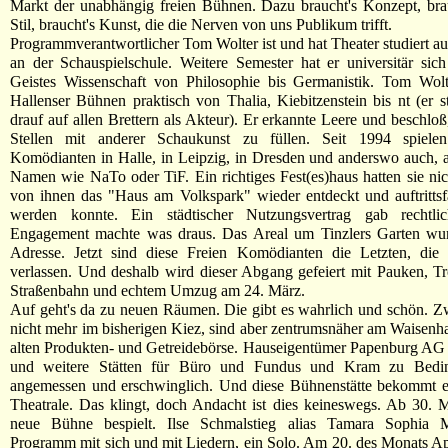
Markt der unabhängig freien Bühnen. Dazu braucht's Konzept, bra
Stil, braucht's Kunst, die die Nerven von uns Publikum trifft.
Programmverantwortlicher Tom Wolter ist und hat Theater studiert au
an der Schauspielschule. Weitere Semester hat er universitär sich
Geistes Wissenschaft von Philosophie bis Germanistik. Tom Wolt
Hallenser Bühnen praktisch von Thalia, Kiebitzenstein bis nt (er s
drauf auf allen Brettern als Akteur). Er erkannte Leere und beschloß
Stellen mit anderer Schaukunst zu füllen. Seit 1994 spiele
Komödianten in Halle, in Leipzig, in Dresden und anderswo auch, a
Namen wie NaTo oder TiF. Ein richtiges Fest(es)haus hatten sie nicht
von ihnen das "Haus am Volkspark" wieder entdeckt und auftrittsfä
werden konnte. Ein städtischer Nutzungsvertrag gab rechtli
Engagement machte was draus. Das Areal um Tinzlers Garten wur
Adresse. Jetzt sind diese Freien Komödianten die Letzten, die
verlassen. Und deshalb wird dieser Abgang gefeiert mit Pauken, T
Straßenbahn und echtem Umzug am 24. März.
Auf geht's da zu neuen Räumen. Die gibt es wahrlich und schön. Zw
nicht mehr im bisherigen Kiez, sind aber zentrumsnäher am Waisenha
alten Produkten- und Getreidebörse. Hauseigentümer Papenburg AG 
und weitere Stätten für Büro und Fundus und Kram zu Bedin
angemessen und erschwinglich. Und diese Bühnenstätte bekommt 
Theatrale. Das klingt, doch Andacht ist dies keineswegs. Ab 30. 
neue Bühne bespielt. Ilse Schmalstieg alias Tamara Sophia 
Programm mit sich und mit Liedern, ein Solo. Am 20. des Monats A