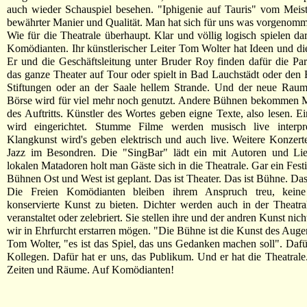
auch wieder Schauspiel besehen. "Iphigenie auf Tauris" vom Meis
bewährter Manier und Qualität. Man hat sich für uns was vorgenom
Wie für die Theatrale überhaupt. Klar und völlig logisch spielen dar
Komödianten. Ihr künstlerischer Leiter Tom Wolter hat Ideen und di
Er und die Geschäftsleitung unter Bruder Roy finden dafür die Par
das ganze Theater auf Tour oder spielt in Bad Lauchstädt oder den
Stiftungen oder an der Saale hellem Strande. Und der neue Raum 
Börse wird für viel mehr noch genutzt. Andere Bühnen bekommen M
des Auftritts. Künstler des Wortes geben eigne Texte, also lesen. 
wird eingerichtet. Stumme Filme werden musisch live interpre
Klangkunst wird's geben elektrisch und auch live. Weitere Konzerte 
Jazz im Besondren. Die "SingBar" lädt ein mit Autoren und Li
lokalen Matadoren holt man Gäste sich in die Theatrale. Gar ein Festi
Bühnen Ost und West ist geplant. Das ist Theater. Das ist Bühne. Das
Die Freien Komödianten bleiben ihrem Anspruch treu, keine 
konservierte Kunst zu bieten. Dichter werden auch in der Theatra
veranstaltet oder zelebriert. Sie stellen ihre und der andren Kunst nich
wir in Ehrfurcht erstarren mögen. "Die Bühne ist die Kunst des Augen
Tom Wolter, "es ist das Spiel, das uns Gedanken machen soll". Dafür
Kollegen. Dafür hat er uns, das Publikum. Und er hat die Theatrale
Zeiten und Räume. Auf Komödianten!