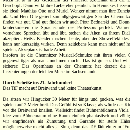
Geschöpf. Dann wirkt ihre Liebe eher peinlich. In Heinickes Inszen
sie ideal: Matthias Otte und Muriel Wenger nimmt man ihre Zunei
ab. Und Herr Otte geriert zum allgegenwärtigen Star der Chemnit
finden wir gut. Und gut finden wir auch Piotr Bednarski und Donn
konterkarieren die Sprachschule des Professors perfekt. Währe
vornehme Sprechen übt und übt, stehen die Alten zu ihrem Dial
akzeptiert. Heißt: Kleider machen Leute, aber der Showeffekt des 
kann nur kurzzeitig wirken. Denn zeitlebens kann man nicht auf 
spielen, Akzeptanz ist harte Arbeit.
Insofern ist die Chemnitzer Musical-Schnulze mit ihren vielen 
gegenwärtiger als man annehmen mocht. Das ist gut so. Und wir 
sicherer: Das Opernhaus an der Chemnitz hat derzeit die s
Inszenierungen der leichten Muse im Sachsenlande.
Durch Scheiße ins 21. Jahrhundert
Das TiF macht auf Breitwand und keine Theaterkunst
Da sitzen wir Hingucker 30 Meter für längs und gucken, was d
spielen auf 2 Meter breit. Das Gefühl ist so Klasse, als würde das K
vor die Breitwand knallen. Vielleicht findet Bühnenbildnerin Viola
Idee vom Bühnenraum ohne Raum einfach phantastisch und völlig
wir empfinden's als Zumutung und Garantie für steife Häls
möglicherweise macht alles ja Sinn, denn das TiF lädt ein zum "Fu