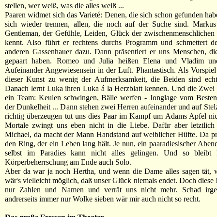
stellen, wer weiß, was die alles weiß ...
Paaren widmet sich das Varieté: Denen, die sich schon gefunden habe
sich wieder trennen, allen, die noch auf der Suche sind. Markus
Gentleman, der Gefühle, Leiden, Glück der zwischenmenschlichen
kennt. Also führt er rechtens durchs Programm und schmettert d
anderen Gassenhauer dazu. Dann präsentiert er uns Menschen, die
gepaart haben. Romeo und Julia heißen Elena und Vladim und
Aufeinander Angewiesensein in der Luft. Phantastisch. Als Vorspie
dieser Kunst zu wenig der Aufmerksamkeit, die Beiden sind ech
Danach lernt Luka ihren Luka á la Herzblatt kennen. Und die Zwei 
ein Team: Keulen schwingen, Bälle werfen - Jonglage vom Besten.
der Dunkelheit ... Dann stehen zwei Herren aufeinander und auf Ste
richtig überzeugen tut uns dies Paar im Kampf um Adams Apfel nic
Mortale zwingt uns eben nicht in die Liebe. Dafür aber letztlic
Michael, da macht der Mann Handstand auf weiblicher Hüfte. Da pre
den Ring, der ein Leben lang hält. Je nun, ein paaradiesischer Aben
selbst im Paradies kann nicht alles gelingen. Und so bleibt 
Körperbeherrschung am Ende auch Solo.
Aber da war ja noch Hertha, und wenn die Dame alles sagen tät, 
wär's vielleicht möglich, daß unser Glück niemals endet. Doch diese
nur Zahlen und Namen und verrät uns nicht mehr. Schad irge
andrerseits immer nur Wolke sieben wär mir auch nicht so recht.