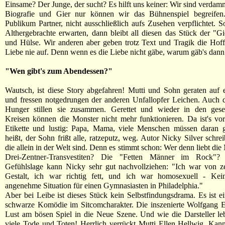
Einsame? Der Junge, der sucht? Es hilft uns keiner: Wir sind verdamm
Biografie und Gier nur können wir das Bühnenspiel begreifen
Publikum Partner, nicht ausschließlich aufs Zusehen verpflichtet. S
Althergebrachte erwarten, dann bleibt all diesen das Stück der "G
und Hülse. Wir anderen aber geben trotz Text und Tragik die Hof
Liebe nie auf. Denn wenn es die Liebe nicht gäbe, warum gäb's dann
"Wen gibt's zum Abendessen?"
Wautsch, ist diese Story abgefahren! Mutti und Sohn geraten auf 
und fressen notgedrungen der anderen Unfallopfer Leichen. Auch 
Hunger stillen sie zusammen. Gerettet und wieder in den gesell
Kreisen können die Monster nicht mehr funktionieren. Da ist's vor
Etikette und lustig: Papa, Mama, viele Menschen müssen daran 
heißt, der Sohn frißt alle, ratzeputz, weg. Autor Nicky Silver schre
die allein in der Welt sind. Denn es stimmt schon: Wer denn liebt di
Drei-Zentner-Transvestiten? Die "Fetten Männer im Rock"?
Gefühlslage kann Nicky sehr gut nachvollziehen: "Ich war von ze
Gestalt, ich war richtig fett, und ich war homosexuell - Kei
angenehme Situation für einen Gymnasiasten in Philadelphia."
Aber bei Leibe ist dieses Stück kein Selbstfindungsdrama. Es ist 
schwarze Komödie im Sitcomcharakter. Die inszenierte Wolfgang E
Lust am bösen Spiel in die Neue Szene. Und wie die Darsteller leb
viele Tode und Toten! Herrlich verrückt Mutti Ellen Hellwig. Kann