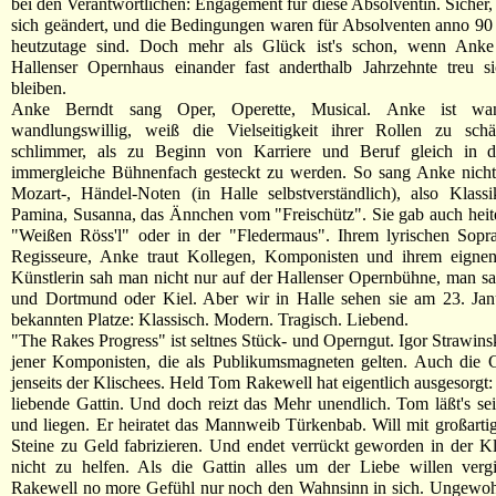
bei den Verantwortlichen: Engagement für diese Absolventin. Sicher,
sich geändert, und die Bedingungen waren für Absolventen anno 90 a
heutzutage sind. Doch mehr als Glück ist's schon, wenn Ank
Hallenser Opernhaus einander fast anderthalb Jahrzehnte treu s
bleiben.
Anke Berndt sang Oper, Operette, Musical. Anke ist wand
wandlungswillig, weiß die Vielseitigkeit ihrer Rollen zu schä
schlimmer, als zu Beginn von Karriere und Beruf gleich in 
immergleiche Bühnenfach gesteckt zu werden. So sang Anke nicht
Mozart-, Händel-Noten (in Halle selbstverständlich), also Klassi
Pamina, Susanna, das Ännchen vom "Freischütz". Sie gab auch hei
"Weißen Röss'l" oder in der "Fledermaus". Ihrem lyrischen Sopra
Regisseure, Anke traut Kollegen, Komponisten und ihrem eignen
Künstlerin sah man nicht nur auf der Hallenser Opernbühne, man sa
und Dortmund oder Kiel. Aber wir in Halle sehen sie am 23. Ja
bekannten Platze: Klassisch. Modern. Tragisch. Liebend.
"The Rakes Progress" ist seltnes Stück- und Operngut. Igor Strawinsk
jener Komponisten, die als Publikumsmagneten gelten. Auch die G
jenseits der Klischees. Held Tom Rakewell hat eigentlich ausgesorgt:
liebende Gattin. Und doch reizt das Mehr unendlich. Tom läßt's se
und liegen. Er heiratet das Mannweib Türkenbab. Will mit großarti
Steine zu Geld fabrizieren. Und endet verrückt geworden in der Kl
nicht zu helfen. Als die Gattin alles um der Liebe willen verg
Rakewell no more Gefühl nur noch den Wahnsinn in sich. Ungewoh