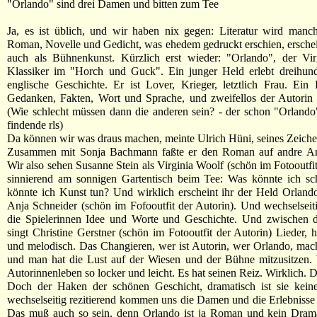
"Orlando" sind drei Damen und bitten zum Tee
Ja, es ist üblich, und wir haben nix gegen: Literatur wird manc
Roman, Novelle und Gedicht, was ehedem gedruckt erschien, ersch
auch als Bühnenkunst. Kürzlich erst wieder: "Orlando", der Vir
Klassiker im "Horch und Guck". Ein junger Held erlebt dreihund
englische Geschichte. Er ist Lover, Krieger, letztlich Frau. Ei
Gedanken, Fakten, Wort und Sprache, und zweifellos der Autorin 
(Wie schlecht müssen dann die anderen sein? - der schon "Orlando"
findende rls)
Da können wir was draus machen, meinte Ulrich Hüni, seines Zeiche
Zusammen mit Sonja Bachmann faßte er den Roman auf andre A
Wir also sehen Susanne Stein als Virginia Woolf (schön im Fotooutfit
sinnierend am sonnigen Gartentisch beim Tee: Was könnte ich sc
könnte ich Kunst tun? Und wirklich erscheint ihr der Held Orlan
Anja Schneider (schön im Fofooutfit der Autorin). Und wechselseit
die Spielerinnen Idee und Worte und Geschichte. Und zwischen 
singt Christine Gerstner (schön im Fotooutfit der Autorin) Lieder, h
und melodisch. Das Changieren, wer ist Autorin, wer Orlando, mac
und man hat die Lust auf der Wiesen und der Bühne mitzusitzen. 
Autorinnenleben so locker und leicht. Es hat seinen Reiz. Wirklich. 
Doch der Haken der schönen Geschicht, dramatisch ist sie kein
wechselseitig rezitierend kommen uns die Damen und die Erlebnisse
Das muß auch so sein, denn Orlando ist ja Roman und kein Drama