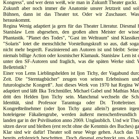
Kongress", und wer denn weiß, wie man in Zukunft Theater guckt.
Zukunft aber noch immer die Anatomie unsrer Jetztzeit und sol
Bühnen, dann ist das Theater tot. Oder wir Zuschauer. Was
herauskommt.
Regina Wenig adaptiert ja gern für das Theater Literatur. Diesmal h
Stanislaw Lem abgesehen, den großen alten Meister der wissen
Phantastik. "Planet des Todes", "Gast im Weltraum" sind Klassike
"Solaris" lotet die menschliche Vorstellungskraft so aus, daß so
nicht mehr begreift. Faszinierend am Autoren ist und bleibt: Sein
niemals billige Action oder kosmischer Klamauk. Stanislaw Lem ist 
unter den SF-Autoren und fraglich, was die späten Werke sind: W
Belletristik?
Einer von Lems Lieblingshelden ist Ijon Tichy, der Vagabund du
Zeit. Die "Sterntagbücher" zeugen von seinen Erlebnissen u
futurologische Kongreß". Just dieses Werk von 1970 hat Regina W
adaptiert und läßt Ilka Teichmüller, Michael Gabel und Mathias M
dritt den Helden Ijon Tichy sein. Manchmal wechseln die Scha
Identität, sind Professor Tarantoga oder Dr. Trottelreine
Kongreßteilnehmer (oder Ijon Tichy ganz allein?) geraten irge
hoteleigene Fäkaliengrube, werden äußerst menschenfreundlich 
landen gar in der Psivilisation anno 2069. Unglaublich. Und wir The
sitzen davor und bleiben (erst recht ohne die Kenntnis des Buches) g
Klar sind wir dafür! Theater soll neue Wege gehen. Auch das Ti
bereits erfolgreich beschritten. Doch diesmal erschreckt uns das V