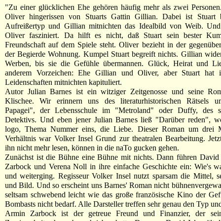
"Zu einer glücklichen Ehe gehören häufig mehr als zwei Personen
Oliver hingerissen von Stuarts Gattin Gillian. Dabei ist Stuart 
Aufreißertyp und Gillian mitnichten das Idealbild von Weib. Und
Oliver fasziniert. Da hilft es nicht, daß Stuart sein bester Ku
Freundschaft auf dem Spiele steht. Oliver bezieht in der gegenüb
der Begierde Wohnung. Kumpel Stuart begreift nichts. Gillian wider
Werben, bis sie die Gefühle übermannen. Glück, Heirat und Li
anderem Vorzeichen: Ehe Gillian und Oliver, aber Stuart hat 
Leidenschaften mitnichten kapituliert.
Autor Julian Barnes ist ein witziger Zeitgenosse und seine Ro
Klischee. Wir erinnern uns des literaturhistorischen Rätsels u
Papagei", der Lebensschule im "Metroland" oder Duffy, des 
Detektivs. Und eben jener Julian Barnes ließ "Darüber reden", w
logo, Thema Nummer eins, die Liebe. Dieser Roman um drei 
Verhältnis war Volker Insel Grund zur theatralen Bearbeitung. Jet
ihn nicht mehr lesen, können in die naTo gucken gehen.
Zunächst ist die Bühne eine Bühne mit nichts. Dann führen David
Zarbock und Verena Noll in ihre einfache Geschichte ein: Wie's w
und weiterging. Regisseur Volker Insel nutzt sparsam die Mittel, s
und Bild. Und so erscheint uns Barnes' Roman nicht bühnenvergewal
seltsam schwebend leicht wie das große französische Kino der Gef
Bombasts nicht bedarf. Alle Darsteller treffen sehr genau den Typ un
Armin Zarbock ist der getreue Freund und Finanzier, der se