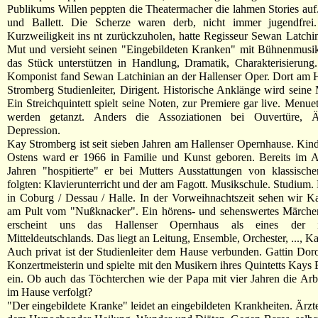
Publikums Willen peppten die Theatermacher die lahmen Stories auf
und Ballett. Die Scherze waren derb, nicht immer jugendfre
Kurzweiligkeit ins nt zurückzuholen, hatte Regisseur Sewan Latchi
Mut und versieht seinen "Eingebildeten Kranken" mit Bühnenmusik
das Stück unterstützen in Handlung, Dramatik, Charakterisierung
Komponist fand Sewan Latchinian an der Hallenser Oper. Dort am 
Stromberg Studienleiter, Dirigent. Historische Anklänge wird seine
Ein Streichquintett spielt seine Noten, zur Premiere gar live. Menue
werden getanzt. Anders die Assoziationen bei Ouvertüre, Är
Depression.
Kay Stromberg ist seit sieben Jahren am Hallenser Opernhause. Kind
Ostens ward er 1966 in Familie und Kunst geboren. Bereits im Al
Jahren "hospitierte" er bei Mutters Ausstattungen von klassisch
folgten: Klavierunterricht und der am Fagott. Musikschule. Studium
in Coburg / Dessau / Halle. In der Vorweihnachtszeit sehen wir 
am Pult vom "Nußknacker". Ein hörens- und sehenswertes Märche
erscheint uns das Hallenser Opernhaus als eines der in
Mitteldeutschlands. Das liegt an Leitung, Ensemble, Orchester, ..., 
Auch privat ist der Studienleiter dem Hause verbunden. Gattin Dorot
Konzertmeisterin und spielte mit den Musikern ihres Quintetts Kay
ein. Ob auch das Töchterchen wie der Papa mit vier Jahren die Arbe
im Hause verfolgt?
"Der eingebildete Kranke" leidet an eingebildeten Krankheiten. Ärzt