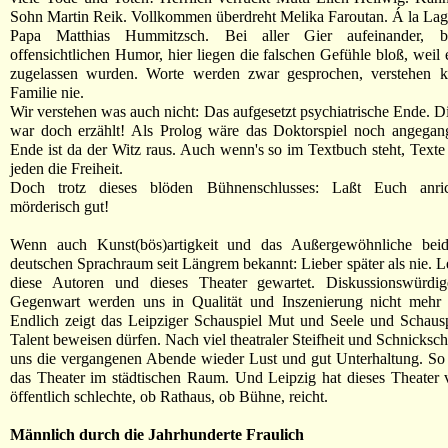
Sohn Martin Reik. Vollkommen überdreht Melika Faroutan. Á la Lage
Papa Matthias Hummitzsch. Bei aller Gier aufeinander, 
offensichtlichen Humor, hier liegen die falschen Gefühle bloß, weil 
zugelassen wurden. Worte werden zwar gesprochen, verstehen k
Familie nie.
Wir verstehen was auch nicht: Das aufgesetzt psychiatrische Ende. D
war doch erzählt! Als Prolog wäre das Doktorspiel noch angegan
Ende ist da der Witz raus. Auch wenn's so im Textbuch steht, Texte
jeden die Freiheit.
Doch trotz dieses blöden Bühnenschlusses: Laßt Euch anrich
mörderisch gut!
Wenn auch Kunst(bös)artigkeit und das Außergewöhnliche bei
deutschen Sprachraum seit Längrem bekannt: Lieber später als nie. Le
diese Autoren und dieses Theater gewartet. Diskussionswürdi
Gegenwart werden uns in Qualität und Inszenierung nicht mehr v
Endlich zeigt das Leipziger Schauspiel Mut und Seele und Schauspi
Talent beweisen dürfen. Nach viel theatraler Steifheit und Schnicks
uns die vergangenen Abende wieder Lust und gut Unterhaltung. So so
das Theater im städtischen Raum. Und Leipzig hat dieses Theater 
öffentlich schlechte, ob Rathaus, ob Bühne, reicht.
Männlich durch die Jahrhunderte Fraulich