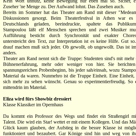
Kein Wort unnütz, keine Bewegung nur eben mal so. Sicher, 
Zuseher 'ne Menge zu. Der Aufwand lohnt. Das Zusehen auch.
Bereits im Sommer hat das Theater am Rand mit dieser "Medeam
Diskussionen gesorgt. Beim Theaterfestival in Athen war es a
Deutschlands geladen, beeindruckte, spaltete das Publikum
Stampoulou läßt elf Menschen sprechen und zwei Musiker mus
Aufführung besticht durch Synchronität und exakter Choreo
unterstreicht den Text, zur Interpretation ist es keine Hilfe. Gut s
drauf machen muß sich jeder. Ob gewollt, ob ungewollt. Das ist i
anders.
Theater am Rand nennt sich die Truppe: Studenten sind's mit mehr
Bühnenerfahrung, mehr oder weniger von hier. Sie berichte
spannungsreichen Probenbeginn, bis jeder sah/einsah, wozu Stamp
Material da waren. Nunmehro ist die Truppe Einheit. Eine Einheit
sich mehr zu sehen wünscht. Genau so experimentierfreudig. So e
mittendrin im Material.
Eliza wird fürs Showbiz dressiert
Klasse Klassiker im Opernhaus
Da kommt ein Professor des Wegs und findet ein Straßengirl mi
Talent. Die wird ein Star! wettet er mit einem Kollegen. Und das Mä
Glück kaum glauben, der Aufstieg in die bessre Klasse ist möglic
funktioniert und bezaubert. Gar Könige sind hin und weg von i