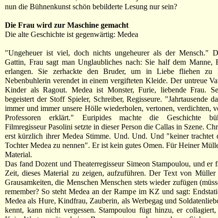
nun die Bühnenkunst schön bebilderte Lesung nur sein?
Die Frau wird zur Maschine gemacht
Die alte Geschichte ist gegenwärtig: Medea
"Ungeheuer ist viel, doch nichts ungeheurer als der Mensch." Di
Gattin, Frau sagt man Unglaubliches nach: Sie half dem Manne, 
erlangen. Sie zerhackte den Bruder, um in Liebe fliehen zu
Nebenbuhlerin verendet in einem vergifteten Kleide. Der untreue Vate
Kinder als Ragout. Medea ist Monster, Furie, liebende Frau. Sei
begeistert der Stoff Spieler, Schreiber, Regisseure. "Jahrtausende 
immer und immer unsere Hölle wiederholen, vertonen, verdichten, v
Professoren erklärt." Euripides machte die Geschichte bühn
Filmregisseur Pasolini setzte in dieser Person die Callas in Szene. Ch
erst kürzlich ihrer Medea Stimme. Und. Und. Und "keiner trachtet 
Tochter Medea zu nennen". Er ist kein gutes Omen. Für Heiner Mül
Material.
Das fand Dozent und Theaterregisseur Simeon Stampoulou, und er f
Zeit, dieses Material zu zeigen, aufzuführen. Der Text von Müller 
Grausamkeiten, die Menschen Menschen stets wieder zufügen (müss
remember? So steht Medea an der Rampe im KZ und sagt: Endstatio
Medea als Hure, Kindfrau, Zauberin, als Werbegag und Soldatenlieb
kennt, kann nicht vergessen. Stampoulou fügt hinzu, er collagiert, e