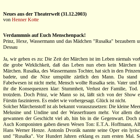
Neues aus der Theaterwelt (31.12.2003)
von
Henner Kotte
Verdammnis auf Euch Menschenpack!
Prinz, Hexe, Wassermann und das Mädchen "Rusalka" bezaubern un
Dessau
Ja, wir geben es zu: Die Zeit der Märchen ist im Leben niemals vorb
die grobe Wirklichkeit, daß das Leben nun eben kein Märchen is
Märchen. Rusalka, des Wassermanns Tochter, hat sich in den Prinzen 
badete, und die Nixe umspülte zärtlich den Mann. Da stand f
Fabelwesen ist nicht mehr, Mensch wollte Rusalka sein. Vater un
ihr die Konsequenzen klar: Stummheit, Verlust der Familie, Tod.
trotzdem. Doch Prinz, wie Mann so ist, läßt sich von der Show e
Fürstin faszinieren. Es endet wie vorhergesagt. Glück ist nicht.
Solcher Märchenstoff ist als bekannt vorauszusetzen: Die kleine Mee
Melusine und Undine und der Wasserfrauen mehr. Vor allem di
gewannen der Geschicht viel ab, hin bis in die Gegenwart. Doch n
Auch Komponisten gaben diesen Wesen Ton: E.T.A. Hoffmann, Albe
Hans Werner Henze. Antonín Dvorák nannte seine Oper ein lyris
und "Rusalka". Vor Hundert Jahren erklang es zum ersten Mal. S