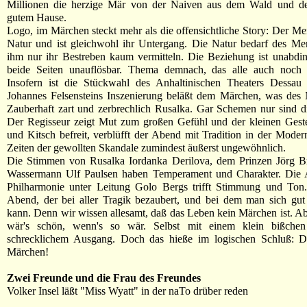
Millionen die herzige Mär von der Naiven aus dem Wald und 
gutem Hause.
Logo, im Märchen steckt mehr als die offensichtliche Story: Der Men
Natur und ist gleichwohl ihr Untergang. Die Natur bedarf des Me
ihm nur ihr Bestreben kaum vermitteln. Die Beziehung ist unabdi
beide Seiten unauflösbar. Thema demnach, das alle auch noch he
Insofern ist die Stückwahl des Anhaltinischen Theaters Dessau 
Johannes Felsensteins Inszenierung beläßt dem Märchen, was des 
Zauberhaft zart und zerbrechlich Rusalka. Gar Schemen nur sind di
Der Regisseur zeigt Mut zum großen Gefühl und der kleinen Ges
und Kitsch befreit, verblüfft der Abend mit Tradition in der Modern
Zeiten der gewollten Skandale zumindest äußerst ungewöhnlich.
Die Stimmen von Rusalka Iordanka Derilova, dem Prinzen Jörg B
Wassermann Ulf Paulsen haben Temperament und Charakter. Die A
Philharmonie unter Leitung Golo Bergs trifft Stimmung und Ton.
Abend, der bei aller Tragik bezaubert, und bei dem man sich gut 
kann. Denn wir wissen allesamt, daß das Leben kein Märchen ist. 
wär's schön, wenn's so wär. Selbst mit einem klein bißche
schrecklichem Ausgang. Doch das hieße im logischen Schluß: D
Märchen!
Zwei Freunde und die Frau des Freundes
Volker Insel läßt "Miss Wyatt" in der naTo drüber reden