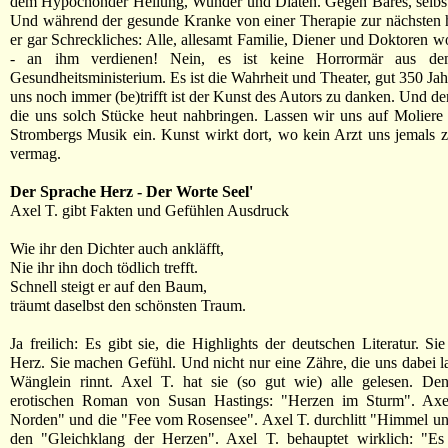
dem Hypochonder Heilung, Wunder und Diäten. Gegen Bares, selbst
Und während der gesunde Kranke von einer Therapie zur nächsten h
er gar Schreckliches: Alle, allesamt Familie, Diener und Doktoren wo
- an ihm verdienen! Nein, es ist keine Horrormär aus de
Gesundheitsministerium. Es ist die Wahrheit und Theater, gut 350 Jah
uns noch immer (be)trifft ist der Kunst des Autors zu danken. Und de
die uns solch Stücke heut nahbringen. Lassen wir uns auf Molier
Strombergs Musik ein. Kunst wirkt dort, wo kein Arzt uns jemals z
vermag.
Der Sprache Herz - Der Worte Seel'
Axel T. gibt Fakten und Gefühlen Ausdruck
Wie ihr den Dichter auch ankläfft,
Nie ihr ihn doch tödlich trefft.
Schnell steigt er auf den Baum,
träumt daselbst den schönsten Traum.
Ja freilich: Es gibt sie, die Highlights der deutschen Literatur. S
Herz. Sie machen Gefühl. Und nicht nur eine Zähre, die uns dabei 
Wänglein rinnt. Axel T. hat sie (so gut wie) alle gelesen. De
erotischen Roman von Susan Hastings: "Herzen im Sturm". Axe
Norden" und die "Fee vom Rosensee". Axel T. durchlitt "Himmel u
den "Gleichklang der Herzen". Axel T. behauptet wirklich: "Es i