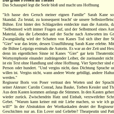
Das große Fressen im Theater
Das Schauspiel legt die Seele bloß und macht uns Hoffnung
"Ich hasse den Geruch meiner eignen Familie" Sarah Kane so
Skandal. Zu brutal, zu konsequent bracht' sie unsere Selbstzerfleis
Bühne. Erst hinter den Schlagzeilen entdeckte man die Autorin, da
"Selbstmord wirft immer Fragen auf, und der Selbstmord eines Auto
Material, das die Lebenden auf der Suche nach Antworten ins Grü
Zwangsläufig wird der Schatten von Kanes Tod sich über ihre St
"Gier" war das letzte, dessen Uraufführung Sarah Kane erlebte. Mit
die Bühne Leipzigs erstmals die Autorin. Es war an der Zeit und Her
denn im eigentlichen Sinne ist Kanes "Gier" gar kein Theaterstü
Wortsymphonie einander zudrängender Leiber, die zueinander nich
ist ein Text ohne Handlung und ohne Hoffnung. Vier Sprecher sind ei
Person oder hundert. "Und vergiss nicht, dass Dichtung Sprache um
willen ist. Vergiss nicht, wann andere Worte gebilligt, andere Haltu
werden."
Regisseur Boris von Poser vertraut den Worten und der Sprach
seiner Akteure: Carolin Conrad, Jana Bauke, Torben Kessler und T
Aus dem Kasten kommen anfangs die Stimmen. In den Kasten gehen
wieder zurück. Zwischendrin Hatz und Einhalt, verzweifelter Schre
Gebet. "Warum kann keiner mit mir Liebe machen, so wie ich ge
will?" In der Abstraktion der Wortkaskaden deutet der Regisseur
Geschichten nur an. Ein Lover und Geliebte? Thearpeutin und Pati