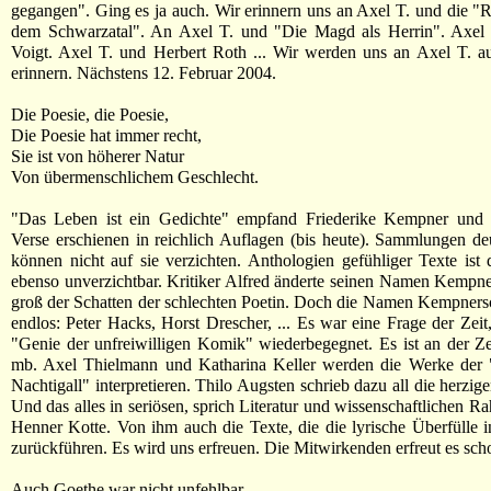
gegangen". Ging es ja auch. Wir erinnern uns an Axel T. und die "
dem Schwarzatal". An Axel T. und "Die Magd als Herrin". Axel
Voigt. Axel T. und Herbert Roth ... Wir werden uns an Axel T. a
erinnern. Nächstens 12. Februar 2004.
Die Poesie, die Poesie,
Die Poesie hat immer recht,
Sie ist von höherer Natur
Von übermenschlichem Geschlecht.
"Das Leben ist ein Gedichte" empfand Friederike Kempner und le
Verse erschienen in reichlich Auflagen (bis heute). Sammlungen de
können nicht auf sie verzichten. Anthologien gefühliger Texte ist 
ebenso unverzichtbar. Kritiker Alfred änderte seinen Namen Kempne
groß der Schatten der schlechten Poetin. Doch die Namen Kempners
endlos: Peter Hacks, Horst Drescher, ... Es war eine Frage der Zeit
"Genie der unfreiwilligen Komik" wiederbegegnet. Es ist an der Ze
mb. Axel Thielmann und Katharina Keller werden die Werke der "
Nachtigall" interpretieren. Thilo Augsten schrieb dazu all die herzi
Und das alles in seriösen, sprich Literatur und wissenschaftlichen R
Henner Kotte. Von ihm auch die Texte, die die lyrische Überfülle in
zurückführen. Es wird uns erfreuen. Die Mitwirkenden erfreut es scho
Auch Goethe war nicht unfehlbar,