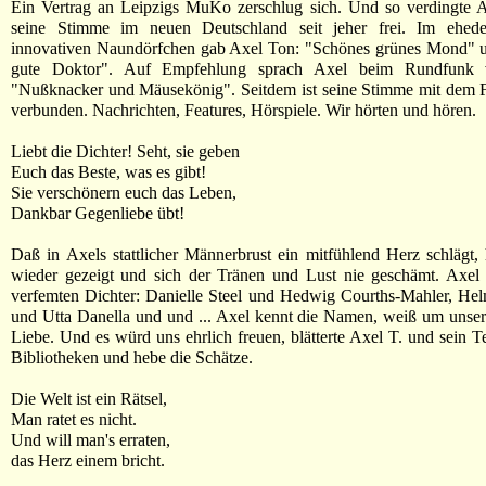
Ein Vertrag an Leipzigs MuKo zerschlug sich. Und so verdingte A
seine Stimme im neuen Deutschland seit jeher frei. Im ehed
innovativen Naundörfchen gab Axel Ton: "Schönes grünes Mond" 
gute Doktor". Auf Empfehlung sprach Axel beim Rundfunk 
"Nußknacker und Mäusekönig". Seitdem ist seine Stimme mit dem F
verbunden. Nachrichten, Features, Hörspiele. Wir hörten und hören.
Liebt die Dichter! Seht, sie geben
Euch das Beste, was es gibt!
Sie verschönern euch das Leben,
Dankbar Gegenliebe übt!
Daß in Axels stattlicher Männerbrust ein mitfühlend Herz schlägt,
wieder gezeigt und sich der Tränen und Lust nie geschämt. Axel 
verfemten Dichter: Danielle Steel und Hedwig Courths-Mahler, He
und Utta Danella und und ... Axel kennt die Namen, weiß um unser
Liebe. Und es würd uns ehrlich freuen, blätterte Axel T. und sein T
Bibliotheken und hebe die Schätze.
Die Welt ist ein Rätsel,
Man ratet es nicht.
Und will man's erraten,
das Herz einem bricht.