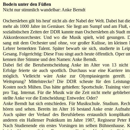
Bode/n unter den Füßen
Nicht nur stimmlich wandelbar: Anke Berndt
Oschersleben gilt bis heut' nicht als der Nabel der Welt. Dabei hat die
mehr als 1000 Jahre im Gemäuer. Sie liegt am Sumpf und am Fluß,
sozialistischen Zeiten der DDR kannte man Oschersleben als Stadt m
Akkordeonorchester. Und wo die Musik spielt, wird gesungen.
sang mit dem Orchester und ohne, vor großer Kulisse, im kleinen
Lehrer bemerkten Talent. Später bewarb sie sich, studierte in Leip
Gesang. Folgerichtig: Diese Frau singt auch heute öffentlich. Oper u
kennen ihre Stimme und den Namen: Anke Berndt.
Dabei fiel die Berufsentscheidung Anke im Alter von 13 nicht 
Erfolge feierte sie auch sportlich. Durchaus war eine Karriere i
möglich. Vielleicht wäre Anke zur Olympiasiegerin gereift.
Weitsprung? Mittelstrecke? Die DDR scheute für den Leistung
Kosten noch Mühen. Das hätte gehießen: Sportschule. Training vier
pro Tag. Internat. Für die Musik wär die Zeit nicht mehr gebliebe
stellte Anke vor die Entscheidung: Entweder. Oder?
Anke Berndt hat sich entschieden. Für Musikschule. Studium. Rech
hören und sehen. Bereits im Alter 16 bestand Anke erste Aufnah
Auch später der Verlauf des Berufslebens erstaunlich komplikati
anderen ein Hallenser Praktikum im Jahre 1987, Regisseur Peter 
Nach Studienende ein erstes Vorsingen im selben Bühnenhause. K