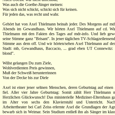
Was auch die Goethe-Jünger meinen:
Was sich nicht schickt, schickt sich für keinen.
Für jeden das, was recht und wahr.
Gehört hat von Axel Thielmann beinah jeder. Des Morgens auf mdr
Abends im Gewandhaus. Wir hörten Axel Thielmann auf cd. Wi
Thielmann mit den Fakten des Tages auf mdr-info. Und lieb gewo
seine Stimme ganz "Brisant". In jener täglichen TV-Schlagzeilensendu
Stimme aus dem off. Und wir hörten/sehen Axel Thielmann auf de
Stadt: mb, Gewandhaus, Baccacio, ... grad eben UT Connewitz: 
blond".
Willst gelangen Du zum Ziele,
Wohlverdienten Preis gewinnen,
Muß der Schweiß herunterrinnen
Von der Decke bis zur Diele
Axel ist einer jener seltnen Menschen, deren Geburtstag auf einen 
fiel. Aller vier Jahre Geburtstag: Somit zählt Herr Thielmann n
Herzlichen Glückwunsch! Das ministerielle Mediziner-Elternhaus 
im Alter von sechs den Klavierstuhl und Unterricht. N
Arbeitertheater bei Carl Zeiss erlernte Axel die Grundlagen der Ag
bewarb sich in Weimar. Sein Studium entließ ihn als Sänger im klas