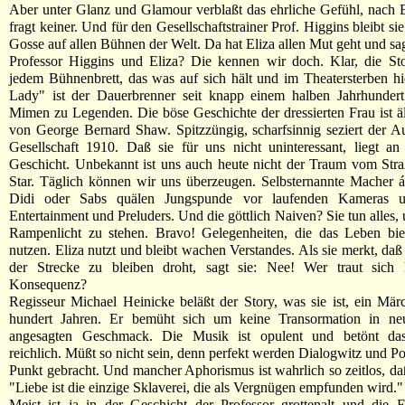
Aber unter Glanz und Glamour verblaßt das ehrliche Gefühl, nach 
fragt keiner. Und für den Gesellschaftstrainer Prof. Higgins bleibt si
Gosse auf allen Bühnen der Welt. Da hat Eliza allen Mut geht und sa
Professor Higgins und Eliza? Die kennen wir doch. Klar, die Sto
jedem Bühnenbrett, das was auf sich hält und im Theatersterben hi
Lady" ist der Dauerbrenner seit knapp einem halben Jahrhunder
Mimen zu Legenden. Die böse Geschichte der dressierten Frau ist ä
von George Bernard Shaw. Spitzzüngig, scharfsinnig seziert der Au
Gesellschaft 1910. Daß sie für uns nicht uninteressant, liegt a
Geschicht. Unbekannt ist uns auch heute nicht der Traum vom Str
Star. Täglich können wir uns überzeugen. Selbsternannte Macher 
Didi oder Sabs quälen Jungspunde vor laufenden Kameras u
Entertainment und Preluders. Und die göttlich Naiven? Sie tun alles,
Rampenlicht zu stehen. Bravo! Gelegenheiten, die das Leben biet
nutzen. Eliza nutzt und bleibt wachen Verstandes. Als sie merkt, daß 
der Strecke zu bleiben droht, sagt sie: Nee! Wer traut sich 
Konsequenz?
Regisseur Michael Heinicke beläßt der Story, was sie ist, ein Mä
hundert Jahren. Er bemüht sich um keine Transormation in n
angesagten Geschmack. Die Musik ist opulent und betönt da
reichlich. Müßt so nicht sein, denn perfekt werden Dialogwitz und Po
Punkt gebracht. Und mancher Aphorismus ist wahrlich so zeitlos, daß
"Liebe ist die einzige Sklaverei, die als Vergnügen empfunden wird."
Meist ist ja in der Geschicht der Professor grottenalt und die E