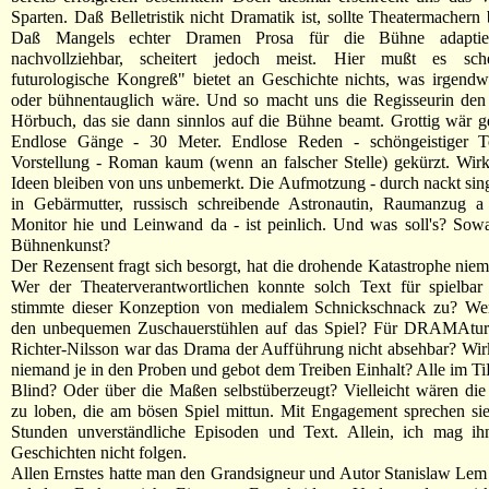
Sparten. Daß Belletristik nicht Dramatik ist, sollte Theatermachern 
Daß Mangels echter Dramen Prosa für die Bühne adaptier
nachvollziehbar, scheitert jedoch meist. Hier mußt es sche
futurologische Kongreß" bietet an Geschichte nichts, was irgend
oder bühnentauglich wäre. Und so macht uns die Regisseurin d
Hörbuch, das sie dann sinnlos auf die Bühne beamt. Grottig wär g
Endlose Gänge - 30 Meter. Endlose Reden - schöngeistiger T
Vorstellung - Roman kaum (wenn an falscher Stelle) gekürzt. Wirkl
Ideen bleiben von uns unbemerkt. Die Aufmotzung - durch nackt s
in Gebärmutter, russisch schreibende Astronautin, Raumanzug a
Monitor hie und Leinwand da - ist peinlich. Und was soll's? Sow
Bühnenkunst?
Der Rezensent fragt sich besorgt, hat die drohende Katastrophe nie
Wer der Theaterverantwortlichen konnte solch Text für spielbar
stimmte dieser Konzeption von medialem Schnickschnack zu? We
den unbequemen Zuschauerstühlen auf das Spiel? Für DRAMAturg
Richter-Nilsson war das Drama der Aufführung nicht absehbar? Wirk
niemand je in den Proben und gebot dem Treiben Einhalt? Alle im Ti
Blind? Oder über die Maßen selbstüberzeugt? Vielleicht wären die
zu loben, die am bösen Spiel mittun. Mit Engagement sprechen si
Stunden unverständliche Episoden und Text. Allein, ich mag i
Geschichten nicht folgen.
Allen Ernstes hatte man den Grandsigneur und Autor Stanislaw Lem