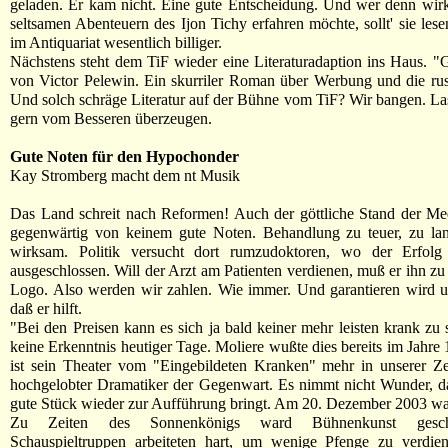
geladen. Er kam nicht. Eine gute Entscheidung. Und wer denn wir
seltsamen Abenteuern des Ijon Tichy erfahren möchte, sollt' sie les
im Antiquariat wesentlich billiger.
Nächstens steht dem TiF wieder eine Literaturadaption ins Haus. "
von Victor Pelewin. Ein skurriler Roman über Werbung und die rus
Und solch schräge Literatur auf der Bühne vom TiF? Wir bangen. La
gern vom Besseren überzeugen.
Gute Noten für den Hypochonder
Kay Stromberg macht dem nt Musik
Das Land schreit nach Reformen! Auch der göttliche Stand der Med
gegenwärtig von keinem gute Noten. Behandlung zu teuer, zu l
wirksam. Politik versucht dort rumzudoktoren, wo der Erfolg
ausgeschlossen. Will der Arzt am Patienten verdienen, muß er ihn zu 
Logo. Also werden wir zahlen. Wie immer. Und garantieren wird u
daß er hilft.
"Bei den Preisen kann es sich ja bald keiner mehr leisten krank zu s
keine Erkenntnis heutiger Tage. Moliere wußte dies bereits im Jahre
ist sein Theater vom "Eingebildeten Kranken" mehr in unserer Ze
hochgelobter Dramatiker der Gegenwart. Es nimmt nicht Wunder, d
gute Stück wieder zur Aufführung bringt. Am 20. Dezember 2003 wa
Zu Zeiten des Sonnenkönigs ward Bühnenkunst gesc
Schauspieltruppen arbeiteten hart, um wenige Pfenge zu verdi