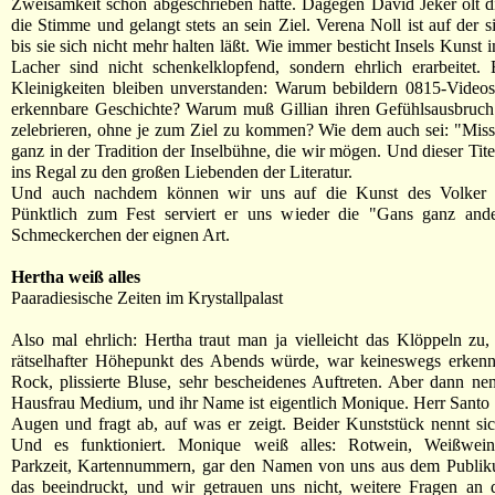
Zweisamkeit schon abgeschrieben hatte. Dagegen David Jeker ölt 
die Stimme und gelangt stets an sein Ziel. Verena Noll ist auf der s
bis sie sich nicht mehr halten läßt. Wie immer besticht Insels Kunst 
Lacher sind nicht schenkelklopfend, sondern ehrlich erarbeitet.
Kleinigkeiten bleiben unverstanden: Warum bebildern 0815-Videos
erkennbare Geschichte? Warum muß Gillian ihren Gefühlsausbruch
zelebrieren, ohne je zum Ziel zu kommen? Wie dem auch sei: "Miss
ganz in der Tradition der Inselbühne, die wir mögen. Und dieser Tite
ins Regal zu den großen Liebenden der Literatur.
Und auch nachdem können wir uns auf die Kunst des Volker I
Pünktlich zum Fest serviert er uns wieder die "Gans ganz and
Schmeckerchen der eignen Art.
Hertha weiß alles
Paaradiesische Zeiten im Krystallpalast
Also mal ehrlich: Hertha traut man ja vielleicht das Klöppeln zu,
rätselhafter Höhepunkt des Abends würde, war keineswegs erkennt
Rock, plissierte Bluse, sehr bescheidenes Auftreten. Aber dann nen
Hausfrau Medium, und ihr Name ist eigentlich Monique. Herr Santo b
Augen und fragt ab, auf was er zeigt. Beider Kunststück nennt sic
Und es funktioniert. Monique weiß alles: Rotwein, Weißwein,
Parkzeit, Kartennummern, gar den Namen von uns aus dem Publik
das beeindruckt, und wir getrauen uns nicht, weitere Fragen an