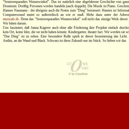
"Seniorenparadies Wonnewinkel". Das ist natürlich eine abgefahrene Geschichte von gan
Drumrum. Dreißig Personen werden handeln (auch doppelt). Die Musik ist Piano. Geschri
Hannes Naumann - der übrigens auch die Noten zum "Ding" beisteuert. Hannes ist Informat
Computersound mutet so außerirdisch an wie er muß. Mehr dazu unter der Adre
musicals.de
. Denn das "Seniorenparadies Wonnewinkel" soll nicht das einzige Werk dieser 
Wir bitten darum.
Uns fasziniert, daß Janna Kagerer auch ohne alle Förderung ihre Projekte einfach durchz
kein Ort, keine Idee, die sie nicht haben könnte. Kindergarten. theater fact. Wir werden sie s
"Das Ding" ist zu sehen. Eine besondere Rolle spielt in dieser Inszenierung das Licht. 
Antlitz, an die Wand und Black. Schwarz ist diese Zukunft nur im Stück. So lieben wir das.
© by CrossOver