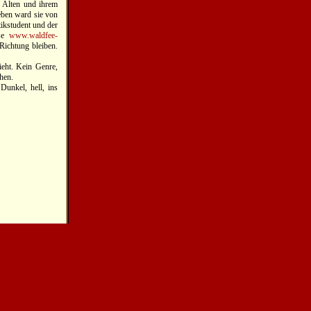
z Alten und ihrem
eben ward sie von
ikstudent und der
sse
www.waldfee-
Richtung bleiben.
ieht. Kein Genre,
ehen.
Dunkel, hell, ins