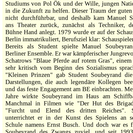
Studiums von Pol Ök und der Wille, jungen Natio
in die Zukunft zu helfen. Dieser Traum der gute
nicht durchführbar, und deshalb kam Manuel 
ans Theater zurück, zunächst als Techniker, d
Bühne Hand anlegt. 1979 wurde er auf der Schaus
Berlin immatrikuliert, Berufsziel klar: Schauspieler
Bereits als Student spielte Manuel Soubeyr
Berliner Ensemble. Er war kämpferischer Jungrevo
Schatrows "Blaue Pferde auf rotem Gras", einem 
sehr kritisch vom Beginn des Sozialismus spra
"Kleinen Prinzen" gab Student Soubeyrand die
Darstellungen, die auch legendäre Kollegen bee
und das feste Engagement am BE einbrachten. Meh
Jahre wirkte Soubeyrand im Haus am Schiffb
Manchmal in Filmen wie "Der Hut des Brigad
"Furcht und Elend des dritten Reiches". 
unterrichtet er in der Kunst des Spielens an se
Schule namens Ernst Busch. Und doch war es 
Soubeyrand des Zwangs zuviel, und seit 199