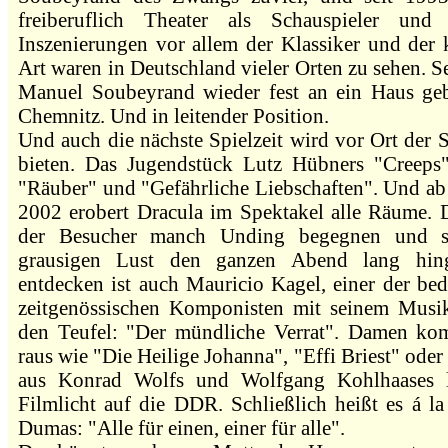
freiberuflich Theater als Schauspieler und 
Inszenierungen vor allem der Klassiker und der 
Art waren in Deutschland vieler Orten zu sehen. Se
Manuel Soubeyrand wieder fest an ein Haus ge
Chemnitz. Und in leitender Position.
Und auch die nächste Spielzeit wird vor Ort der 
bieten. Das Jugendstück Lutz Hübners "Creeps",
"Räuber" und "Gefährliche Liebschaften". Und ab
2002 erobert Dracula im Spektakel alle Räume. 
der Besucher manch Unding begegnen und si
grausigen Lust den ganzen Abend lang hin
entdecken ist auch Mauricio Kagel, einer der be
zeitgenössischen Komponisten mit seinem Musi
den Teufel: "Der mündliche Verrat". Damen k
raus wie "Die Heilige Johanna", "Effi Briest" oder
aus Konrad Wolfs und Wolfgang Kohlhaases l
Filmlicht auf die DDR. Schließlich heißt es á l
Dumas: "Alle für einen, einer für alle".