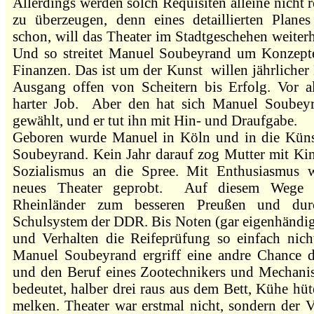
Allerdings werden solch Requisiten alleine nicht 
zu überzeugen, denn eines detaillierten Planes
schon, will das Theater im Stadtgeschehen weiterh
Und so streitet Manuel Soubeyrand um Konzepte
Finanzen. Das ist um der Kunst willen jährliche
Ausgang offen von Scheitern bis Erfolg. Vor al
harter Job. Aber den hat sich Manuel Soubeyr
gewählt, und er tut ihn mit Hin- und Draufgabe.
Geboren wurde Manuel in Köln und in die Künst
Soubeyrand. Kein Jahr darauf zog Mutter mit Ki
Sozialismus an die Spree. Mit Enthusiasmus 
neues Theater geprobt. Auf diesem Wege g
Rheinländer zum besseren Preußen und durc
Schulsystem der DDR. Bis Noten (gar eigenhändig
und Verhalten die Reifeprüfung so einfach nicht
Manuel Soubeyrand ergriff eine andre Chance d
und den Beruf eines Zootechnikers und Mechanis
bedeutet, halber drei raus aus dem Bett, Kühe hüte
melken. Theater war erstmal nicht, sondern der 