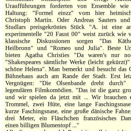
Uraufführungen forderten von Ensemble wie
Haltung: "Formel einzz" vom hier heimisc
Christoph Martin. Oder Andreas Sauters und
Studlars preisgekröntes Stück "A. ist eine a
experimentelle "20 Faust 00" weist zurück wie v
klassische Diskussionen sorgen "Das Kät
Heilbronn" und "Romeo und Julia". Beste Un
bieten Agatha Christies "Da waren's nur no
"Shakespeares sämtliche Werke (leicht gekürzt)"
schöne Helena". Man bemerkt und besucht das 
Bühnehaus auch am Rande der Stadt. Erst let
Vergnügen: "Die Olsenbande dreht durch"
legendären Filmkomödien. "Das ist die ganz groß
und wir spielen da jetzt mit ... Wir brauchen 
Trommel, zwei Hüte, eine lange Faschingsnas
kurze Faschingsnase, eine große dänische Fahne
drei Meter, ein Fläschchen französisches Da
einen billigen Blumentopf ..."