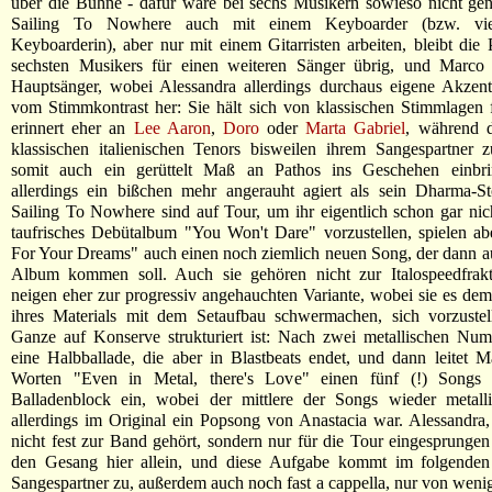
über die Bühne - dafür wäre bei sechs Musikern sowieso nicht ge
Sailing To Nowhere auch mit einem Keyboarder (bzw. vie
Keyboarderin), aber nur mit einem Gitarristen arbeiten, bleibt die P
sechsten Musikers für einen weiteren Sänger übrig, und Marco 
Hauptsänger, wobei Alessandra allerdings durchaus eigene Akzent
vom Stimmkontrast her: Sie hält sich von klassischen Stimmlagen 
erinnert eher an
Lee Aaron
,
Doro
oder
Marta Gabriel
, während d
klassischen italienischen Tenors bisweilen ihrem Sangespartner 
somit auch ein gerüttelt Maß an Pathos ins Geschehen einbrin
allerdings ein bißchen mehr angerauht agiert als sein Dharma-St
Sailing To Nowhere sind auf Tour, um ihr eigentlich schon gar ni
taufrisches Debütalbum "You Won't Dare" vorzustellen, spielen ab
For Your Dreams" auch einen noch ziemlich neuen Song, der dann au
Album kommen soll. Auch sie gehören nicht zur Italospeedfrakt
neigen eher zur progressiv angehauchten Variante, wobei sie es de
ihres Materials mit dem Setaufbau schwermachen, sich vorzustel
Ganze auf Konserve strukturiert ist: Nach zwei metallischen N
eine Halbballade, die aber in Blastbeats endet, und dann leitet 
Worten "Even in Metal, there's Love" einen fünf (!) Songs 
Balladenblock ein, wobei der mittlere der Songs wieder metalli
allerdings im Original ein Popsong von Anastacia war. Alessandra,
nicht fest zur Band gehört, sondern nur für die Tour eingesprungen i
den Gesang hier allein, und diese Aufgabe kommt im folgende
Sangespartner zu, außerdem auch noch fast a cappella, nur von weni