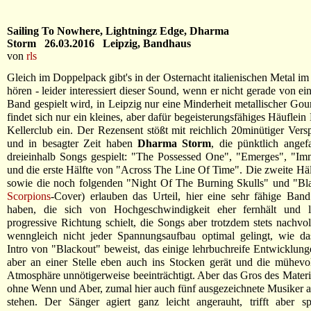
Sailing To Nowhere, Lightningz Edge, Dharma
Storm 26.03.2016 Leipzig, Bandhaus
von
rls
Gleich im Doppelpack gibt's in der Osternacht italienischen Metal i
hören - leider interessiert dieser Sound, wenn er nicht gerade von ein
Band gespielt wird, in Leipzig nur eine Minderheit metallischer Gou
findet sich nur ein kleines, aber dafür begeisterungsfähiges Häuflei
Kellerclub ein. Der Rezensent stößt mit reichlich 20minütiger Vers
und in besagter Zeit haben
Dharma Storm
, die pünktlich ange
dreieinhalb Songs gespielt: "The Possessed One", "Emerges", "Im
und die erste Hälfte von "Across The Line Of Time". Die zweite Häl
sowie die noch folgenden "Night Of The Burning Skulls" und "Bla
Scorpions
-Cover) erlauben das Urteil, hier eine sehr fähige Ban
haben, die sich von Hochgeschwindigkeit eher fernhält und l
progressive Richtung schielt, die Songs aber trotzdem stets nachvoll
wenngleich nicht jeder Spannungsaufbau optimal gelingt, wie das
Intro von "Blackout" beweist, das einige lehrbuchreife Entwicklunge
aber an einer Stelle eben auch ins Stocken gerät und die mühevo
Atmosphäre unnötigerweise beeinträchtigt. Aber das Gros des Materi
ohne Wenn und Aber, zumal hier auch fünf ausgezeichnete Musiker 
stehen. Der Sänger agiert ganz leicht angerauht, trifft aber sp