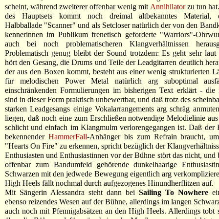
scheint, während zweiterer offenbar wenig mit
Annihilator
zu tun hat
des Hauptsets kommt noch dreimal altbekanntes Material, d
Halbballade "Scanner" und als Setcloser natürlich der von den Band
kennerinnen im Publikum frenetisch geforderte "Warriors"-Ohrw
auch bei noch problematischeren Klangverhältnissen herausg
Problematisch genug bleibt der Sound trotzdem: Es geht sehr lau
hört den Gesang, die Drums und Teile der Leadgitarren deutlich herau
der aus den Boxen kommt, besteht aus einer wenig strukturierten 
für melodischen Power Metal natürlich arg suboptimal ausfä
einschränkenden Formulierungen im bisherigen Text erklärt - die
sind in dieser Form praktisch unbewertbar, und daß trotz des scheinb
starken Leadgesangs einige Vokalarrangements arg schräg anmuten
liegen, daß noch eine zum Erschließen notwendige Melodielinie aus
schlicht und einfach im Klangmulm verlorengegangen ist. Daß der 
bekennender
HammerFall
-Anhänger bis zum Refrain braucht, u
"Hearts On Fire" zu erkennen, spricht bezüglich der Klangverhältnis
Enthusiasten und Enthusiastinnen vor der Bühne stört das nicht, und 
offenbar zum Bandumfeld gehörende dunkelhaarige Enthusiasti
Schwarzen mit den jedwede Bewegung eigentlich arg verkomplizier
High Heels fällt nochmal durch aufgezogenes Hinundherflitzen auf.
Mit Sängerin Alessandra steht dann bei
Sailing To Nowhere
ei
ebenso reizendes Wesen auf der Bühne, allerdings im langen Schwar
auch noch mit Pfennigabsätzen an den High Heels. Allerdings tobt s