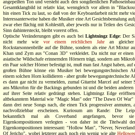
angepeilten Ton und versteht auch den songdienlichen Pathoseinbau
Gesamtklangbild ist relativ klar, wenngleich vor allem in "Black
hin einen Tick zu laut, so daß von der Keyboardarbeit nicht mehr vie
Interessanterweise haben die Musiker eine Art Gesichtsbemalung auf
zwar eher flächig mit Kohlestift, aber jeweils nur in Teilen des Gesi
Sinn dahintersteckt, bleibt vorerst offen.
Optische Veränderungen gibt es auch bei
Lightningz Edge
: Der 
nicht mehr wie
vor einem reichlichen Jahr
an gleicher 
Rockstarsonnenbrille auf die Bühne, sondern als eine Art Mixtur a
Khan und Zym aus "Conan 3D" verkleidet. Da nicht nur er einen
asiatische Wildschafe erinnernden Hörnern trägt, sondern am Mikro
ein Paar solcher Hörner befestigt ist, muß man fast Angst haben, auf 
großen Bühne könne ein Musiker bei bewegungstechnischen Akt
einem solchen Horn kollidieren - aber große bewegungstechnische Akt
es dann gar nicht zu vermelden, zumal Gitarrist Marcel auf seiner 
ans Mikrofon für die Backings gebunden ist und die beiden anderen S
auf ihrer Seite relativ gedrängt stehen. Lightningz Edge eröffne
altbekanntem Material wie "Magic Man" oder "The Dawn Of War" 
dann drei neue Songs nach, die einen Tick progressiver anmuten, 
nachvollziehbar erscheinen. Kuriosum am Rande: Die Leip
bekanntlich mal als Coverband angefangen, bevor si
Eigenkompositionen verlegten - von daher ist die Titelwahl de
Eigenkompositionen interessant: "Hollow Man", "Never, Neverland
Of Jericho", wobei letzterer auch noch ein wenig wie alte
Hellowe