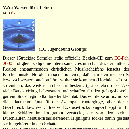
V.A.: Wasser für's Leben
von
rls
(EC-Jugendbund Gebirge)
Dieser 15trackige Sampler istdie offizielle Begleit-CD zum
EC-Fah
2000
und gleichzeitig eine interessante Gesamtschau des der mitteler
Region entstammenden christlichen Musikschaffens jenseits der
Kirchenmusik. Nörgler mögen monieren, daß man den meisten S
bzw. -schwestern auch anhört, woher sie kommen (Hochdeutsch ist 
so einfach, das weiß ich selber am besten :-)), aber eben diese A
viele Bands richtig liebenswert und schaffen für den gebirgsbewo
gar ein Stück regionalkultureller Identität. Das würde zwar nix nütz
die allgemeine Qualität die Zschopau runterginge, aber der 
Geschmack bewiesen, diverse Exklusivtracks angeschleppt und 
kleine Schläfer im Programm versteckt, die von den sich n
Durchläufen herauskristallisierenden Highlights locker dahin gestel
sie hingehören: in den Schatten.