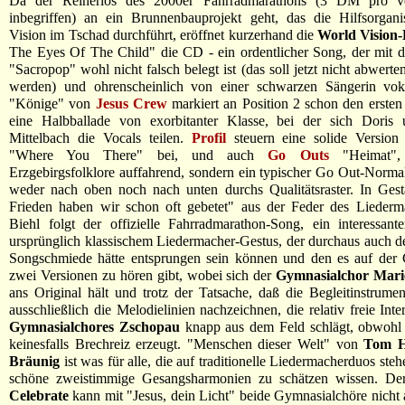
Da der Reinerlös des 2000er Fahrradmarathons (3 DM pro v
inbegriffen) an ein Brunnenbauprojekt geht, das die Hilfsorgani
Vision im Tschad durchführt, eröffnet kurzerhand die
World Vision
The Eyes Of The Child" die CD - ein ordentlicher Song, der mit 
"Sacropop" wohl nicht falsch belegt ist (das soll jetzt nicht abwert
werden) und ohrenscheinlich von einer schwarzen Sängerin vokal
"Könige" von
Jesus Crew
markiert an Position 2 schon den erste
eine Halbballade von exorbitanter Klasse, bei der sich Doris
Mittelbach die Vocals teilen.
Profil
steuern eine solide Version
"Where You There" bei, und auch
Go Outs
"Heimat", 
Erzgebirgsfolklore auffahrend, sondern ein typischer Go Out-Normalo
weder nach oben noch nach unten durchs Qualitätsraster. In Ges
Frieden haben wir schon oft gebetet" aus der Feder des Liederm
Biehl folgt der offizielle Fahrradmarathon-Song, ein interessan
ursprünglich klassischem Liedermacher-Gestus, der durchaus auch de
Songschmiede hätte entsprungen sein können und den es auf der 
zwei Versionen zu hören gibt, wobei sich der
Gymnasialchor Mari
ans Original hält und trotz der Tatsache, daß die Begleitinstrument
ausschließlich die Melodielinien nachzeichnen, die relativ freie Inte
Gymnasialchores Zschopau
knapp aus dem Feld schlägt, obwohl a
keinesfalls Brechreiz erzeugt. "Menschen dieser Welt" von
Tom H
Bräunig
ist was für alle, die auf traditionelle Liedermacherduos ste
schöne zweistimmige Gesangsharmonien zu schätzen wissen. De
Celebrate
kann mit "Jesus, dein Licht" beide Gymnasialchöre nicht