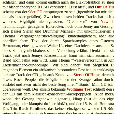
schlagen, und dann kommt endlich auch die Elektrofraktion zu ihr
mir bisher apocryphe
DJ Sei
verkündet "Er ist hier", und
Out Of Tu
scheint von der
98er CD
entsprungen zu sein (irgendwie hat mir di
damals besser gefallen). Zwischen diesen beiden Tracks hat sich a
weiteres Highlight niedergelassen: "Gedanken" von
New L
neunminütiger, getragener Epicrocker, noch ohne Jenny am Gesang (
sich Basser Stefan und Drummer Michael), mit unkompliziertem u
Themas "Vergangenheitsbewältigung" kindertauglichem, aber alle
oberflächlichem Text, der durch Sprachsamples eines Österrrre
Brrrraunau, eines gewissen Walter U., eines Dachdeckers aus dem S
eines Saumagenliebhabers seine Veredelung erfährt. Denkt man si
Track jetzt noch Jennys Klassestimme, kann man sich ausmalen, 
Band noch fähig sein wird. Zum Thema "Wasserversorgung in Afri
Liedermacher-Soundcollage "Wir sind dabei" von
Siegfried Fi
tragendes Element ein afrikanisch besoundetes Fest hat, in erstklassi
härteste Track der CD geht aufs Konto von
Street Of Hope
, deren 
"Let's Rock People" die Möglichkeiten der Evangelisation durch
auslotet und zwar nicht der beste Song ihrer "Titanic"-Mini-CD ist,
überzeugen weiß. Der allseits bekannte
Wolfgang Tost
schließt den 
der CD mit dem klassisch-konservativ-sacropoppigen "Auch morg
wobei der Gesang irgendwie eigenartig klingt (bist du das eigen
Wolfgang, oder klampfst du hier bloß?), und der 15. ist als Bonustra
Das Trio
Black Panthers
, das keinen einzigen schwarzen US-Bürg
seinen Reihen hat und sich genau eine Woche vor der Aufnahmesess