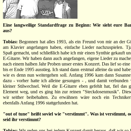
Eine langweilige Standardfrage zu Beginn: Wie sieht eure Ba
aus?
Tobias:
Begonnen hat alles 1993, als ein Freund von mir an der Gi
am Klavier angefangen haben, einfache Lieder nachzuspielen. Tja
Spaß gemacht, und schließlich habe ich mir einen Synthie gekauft und
E-Gitarre. Wir haben dann auch angefangen, eigene Lieder zu mache
nach einem halben Jahr Proben unser erstes Konzert. Das lief so eine
bis er Ende 1995 ausstieg. Ich stand dann erstmal alleine da und habe
wie es denn nun weitergehen soll. Anfang 1996 kam dann Susanne 
dazu - vorher hatte ich alleine gesungen - , und damit verbunden
kleiner Stilwechsel. Weil die E-Gitarre eben gefehlt hat, fiel das 
Element weg, und es ging hin zur reinen "Steckdosenmusik". Dies
wir seither beibehalten. Zu erwähnen wäre noch ein Techniker
ebenfalls Anfang 1996 stattgefunden hat.
"out of tune" heißt soviel wie "verstimmt". Was ist verstimmt, 
seid ihr verstimmt?
Tobias:
Wir reden uns bei jedem Konzert damit heraus, daß wir so