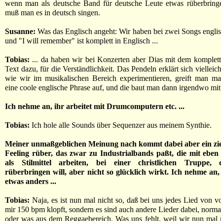
wenn man als deutsche Band für deutsche Leute etwas rüberbringe
muß man es in deutsch singen.
Susanne:
Was das Englisch angeht: Wir haben bei zwei Songs englis
und "I will remember" ist komplett in Englisch ...
Tobias:
... da haben wir bei Konzerten aber Dias mit dem komplet
Text dazu, für die Verständlichkeit. Das Pendeln erklärt sich vielleic
wie wir im musikalischen Bereich experimentieren, greift man m
eine coole englische Phrase auf, und die baut man dann irgendwo mit
Ich nehme an, ihr arbeitet mit Drumcomputern etc. ...
Tobias:
Ich hole alle Sounds über Sequenzer aus meinem Synthie.
Meiner unmaßgeblichen Meinung nach kommt dabei aber ein zie
Feeling rüber, das zwar zu Industrialbands paßt, die mit eben 
als Stilmittel arbeiten, bei einer christlichen Truppe
rüberbringen will, aber nicht so glücklich wirkt. Ich nehme an,
etwas anders ...
Tobias:
Naja, es ist nun mal nicht so, daß bei uns jedes Lied von vo
mir 150 bpm klopft, sondern es sind auch andere Lieder dabei, norm
oder was aus dem Reggaebereich. Was uns fehlt, weil wir nun mal n