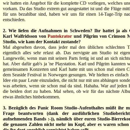
wir hatten ein Angebot für die komplette CD vorliegen, welches uns
vorkam. Da das Studio extrem gut ausgestattet ist und die Flüge mitt
für uns bezahlbar sind, haben wir uns für einen 14-Tage-Trip n
entschieden.
2. Wie liefen die Aufnahmen in Schweden? Ihr hattet ja als
Karl Walfridsson von
Pantokrator
und Pilgrim von Crimson M
Studio, wie kam der Kontakt zustande?
Mal abgesehen davon, dass jeder mal den üblichen schlechten Tag
eigentlich alles sehr relaxt ab. Das nervigste am Studio ist eigen
Langeweile, wenn man mit seinen Parts fertig ist und an sich nicht
hat. Aber dafür gab's ja 'ne Playstation. Karl und Pilgrim kannten 
gemeinsamen Konzerten und Karl hatte mit uns schon mal einen C
dem Seaside Festival in Norwegen gesungen. Wir hielten es einfach f
Idee ein paar Leute einzuladen, die nicht nur mit uns abhängen sond
was arbeiten, wenn sie schon mal da sind. Hahaha. War auf jeden F
die beiden dort zu haben. Mal sehen, ob wir für das nächste Alb
etwas ähnliches hinbekommen.
3. Bezüglich des Panic Room Studio-Aufenthaltes müßt ihr m
Frage beantworten (dank der ausführlichen Studioberich
aufnehmenden Bands :-)), nämlich über euren Studio-Bierreko
die genauen Zahlen nicht mehr im Kopf, aber es waren schon e
die ihr dort angeblich vernichtet haben sollt.