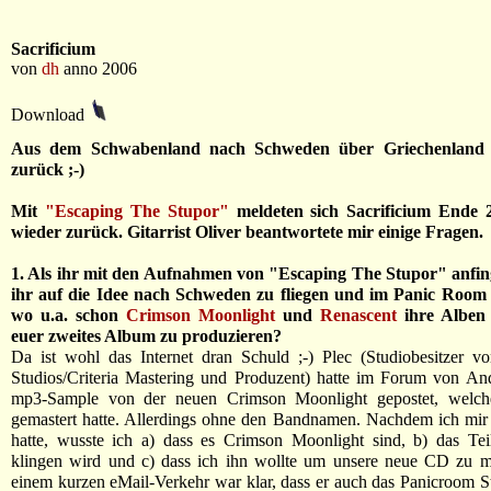
Sacrificium
von
dh
anno 2006
Download
Aus dem Schwabenland nach Schweden über Griechenland
zurück ;-)
Mit
"Escaping The Stupor"
meldeten sich Sacrificium Ende 
wieder zurück. Gitarrist Oliver beantwortete mir einige Fragen.
1. Als ihr mit den Aufnahmen von "Escaping The Stupor" anfin
ihr auf die Idee nach Schweden zu fliegen und im Panic Room 
wo u.a. schon
Crimson Moonlight
und
Renascent
ihre Alben
euer zweites Album zu produzieren?
Da ist wohl das Internet dran Schuld ;-) Plec (Studiobesitzer v
Studios/Criteria Mastering und Produzent) hatte im Forum von An
mp3-Sample von der neuen Crimson Moonlight gepostet, welch
gemastert hatte. Allerdings ohne den Bandnamen. Nachdem ich mir
hatte, wusste ich a) dass es Crimson Moonlight sind, b) das Teil 
klingen wird und c) dass ich ihn wollte um unsere neue CD zu m
einem kurzen eMail-Verkehr war klar, dass er auch das Panicroom S