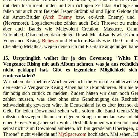
mit dem Instrument finden und zur richtigen Zeit das Richtige sp
fallen mir auch zum Beispiel Jesper Strömblad und Björn Gelotte (In
die Amott-Brüder (
Arch Enemy
bzw. ex-Arch Enemy) und J
(Nevermore). Logischerweise zählen auch Bolt Thrower zu meine
aber auch Bands wie Malevolent Creation, Massacre, Canni
Entombed, Dismember, dazu einige Thrash Metal-Bands wie Exod
Vengeance Rising,
Believer
und Hardcore-Bands wie The Crucifie
(die alten) Metallica, wegen denen ich mit E-Gitarre angefangen habe
15. Ursprünglich wolltet ihr ja den Coversong "White 
Vengeance Rising mit aufs Album nehmen, was ja aus rechtli
nicht geklappt hat. Gibt es irgendeine Möglichkeit si
runterzuladen?
Wir haben über mehrere Wochen versucht die Firma die mittlerweile 
den ersten 2 Vengeance Rising-Alben hält zu kontaktieren. Nur hielte
für nötig sich zurück zu melden. Zudem hätten wir dann noch G
zahlen müssen, was aber ohne eine Genehmigung des Rechtein
schwachsinnig gewesen wäre. In Deutschland ist es aber jetzt so, 
Geld für jeden Download sehen will, sofern die Band Gema-Mitgl
müssten deswegen für unsere eigenen Songs momentan zwar nichts
einen Cover-Song aber sehr wohl. Deshalb können wir den auf uns
selbst nicht zum Download anbieten. Ich bin gerade am Überlegen, 
Throne" nicht vielleicht auf
MySpace.com
hochladen. Mal sehen. Ic