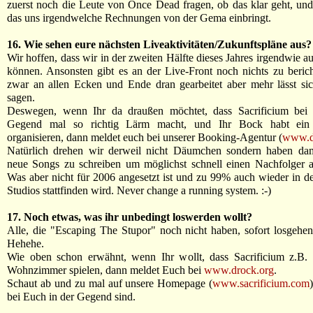
zuerst noch die Leute von Once Dead fragen, ob das klar geht, un
das uns irgendwelche Rechnungen von der Gema einbringt.
16. Wie sehen eure nächsten Liveaktivitäten/Zukunftspläne aus?
Wir hoffen, dass wir in der zweiten Hälfte dieses Jahres irgendwie a
können. Ansonsten gibt es an der Live-Front noch nichts zu beric
zwar an allen Ecken und Ende dran gearbeitet aber mehr lässt si
sagen.
Deswegen, wenn Ihr da draußen möchtet, dass Sacrificium bei
Gegend mal so richtig Lärm macht, und Ihr Bock habt ein
organisieren, dann meldet euch bei unserer Booking-Agentur (
www.d
Natürlich drehen wir derweil nicht Däumchen sondern haben da
neue Songs zu schreiben um möglichst schnell einen Nachfolger 
Was aber nicht für 2006 angesetzt ist und zu 99% auch wieder in 
Studios stattfinden wird. Never change a running system. :-)
17. Noch etwas, was ihr unbedingt loswerden wollt?
Alle, die "Escaping The Stupor" noch nicht haben, sofort losgehe
Hehehe.
Wie oben schon erwähnt, wenn Ihr wollt, dass Sacrificium z.B.
Wohnzimmer spielen, dann meldet Euch bei
www.drock.org
.
Schaut ab und zu mal auf unsere Homepage (
www.sacrificium.com
bei Euch in der Gegend sind.