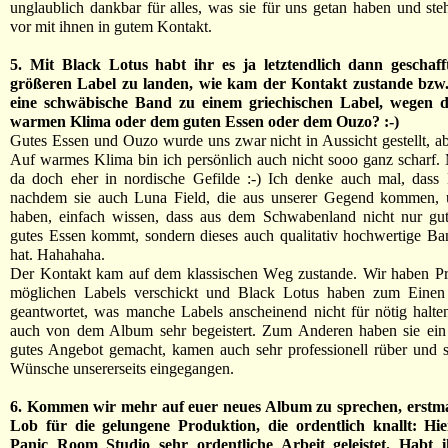
unglaublich dankbar für alles, was sie für uns getan haben und st
vor mit ihnen in gutem Kontakt.
5. Mit Black Lotus habt ihr es ja letztendlich dann geschaff
größeren Label zu landen, wie kam der Kontakt zustande bzw
eine schwäbische Band zu einem griechischen Label, wegen 
warmen Klima oder dem guten Essen oder dem Ouzo? :-)
Gutes Essen und Ouzo wurde uns zwar nicht in Aussicht gestellt, a
Auf warmes Klima bin ich persönlich auch nicht sooo ganz scharf. 
da doch eher in nordische Gefilde :-) Ich denke auch mal, dass 
nachdem sie auch Luna Field, die aus unserer Gegend kommen, u
haben, einfach wissen, dass aus dem Schwabenland nicht nur gu
gutes Essen kommt, sondern dieses auch qualitativ hochwertige Ba
hat. Hahahaha.
Der Kontakt kam auf dem klassischen Weg zustande. Wir haben Pr
möglichen Labels verschickt und Black Lotus haben zum Einen 
geantwortet, was manche Labels anscheinend nicht für nötig halt
auch von dem Album sehr begeistert. Zum Anderen haben sie ein 
gutes Angebot gemacht, kamen auch sehr professionell rüber und 
Wünsche unsererseits eingegangen.
6. Kommen wir mehr auf euer neues Album zu sprechen, erstma
Lob für die gelungene Produktion, die ordentlich knallt: H
Panic Room Studio sehr ordentliche Arbeit geleistet. Habt 