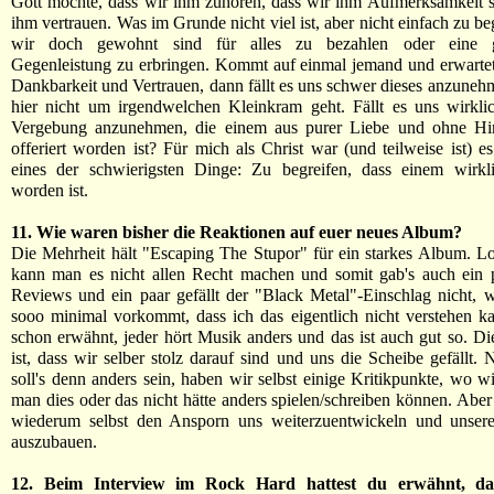
Gott möchte, dass wir ihm zuhören, dass wir ihm Aufmerksamkeit 
ihm vertrauen. Was im Grunde nicht viel ist, aber nicht einfach zu beg
wir doch gewohnt sind für alles zu bezahlen oder eine gl
Gegenleistung zu erbringen. Kommt auf einmal jemand und erwartet
Dankbarkeit und Vertrauen, dann fällt es uns schwer dieses anzuneh
hier nicht um irgendwelchen Kleinkram geht. Fällt es uns wirkli
Vergebung anzunehmen, die einem aus purer Liebe und ohne Hi
offeriert worden ist? Für mich als Christ war (und teilweise ist) 
eines der schwierigsten Dinge: Zu begreifen, dass einem wirkl
worden ist.
11. Wie waren bisher die Reaktionen auf euer neues Album?
Die Mehrheit hält "Escaping The Stupor" für ein starkes Album. L
kann man es nicht allen Recht machen und somit gab's auch ein p
Reviews und ein paar gefällt der "Black Metal"-Einschlag nicht, 
sooo minimal vorkommt, dass ich das eigentlich nicht verstehen k
schon erwähnt, jeder hört Musik anders und das ist auch gut so. D
ist, dass wir selber stolz darauf sind und uns die Scheibe gefällt. 
soll's denn anders sein, haben wir selbst einige Kritikpunkte, wo w
man dies oder das nicht hätte anders spielen/schreiben können. Aber 
wiederum selbst den Ansporn uns weiterzuentwickeln und unsere
auszubauen.
12. Beim Interview im Rock Hard hattest du erwähnt, d