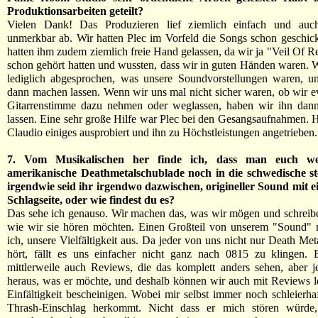
Produktionsarbeiten geteilt?
Vielen Dank! Das Produzieren lief ziemlich einfach und auc
unmerkbar ab. Wir hatten Plec im Vorfeld die Songs schon geschic
hatten ihm zudem ziemlich freie Hand gelassen, da wir ja "Veil Of
schon gehört hatten und wussten, dass wir in guten Händen waren. W
lediglich abgesprochen, was unsere Soundvorstellungen waren, u
dann machen lassen. Wenn wir uns mal nicht sicher waren, ob wir ev
Gitarrenstimme dazu nehmen oder weglassen, haben wir ihn dann
lassen. Eine sehr große Hilfe war Plec bei den Gesangsaufnahmen. Hi
Claudio einiges ausprobiert und ihn zu Höchstleistungen angetrieben.
7. Vom Musikalischen her finde ich, dass man euch we
amerikanische Deathmetalschublade noch in die schwedische s
irgendwie seid ihr irgendwo dazwischen, origineller Sound mit e
Schlagseite, oder wie findest du es?
Das sehe ich genauso. Wir machen das, was wir mögen und schreib
wie wir sie hören möchten. Einen Großteil von unserem "Sound" 
ich, unsere Vielfältigkeit aus. Da jeder von uns nicht nur Death Met
hört, fällt es uns einfacher nicht ganz nach 0815 zu klingen. 
mittlerweile auch Reviews, die das komplett anders sehen, aber j
heraus, was er möchte, und deshalb können wir auch mit Reviews l
Einfältigkeit bescheinigen. Wobei mir selbst immer noch schleierhaf
Thrash-Einschlag herkommt. Nicht dass er mich stören würde,