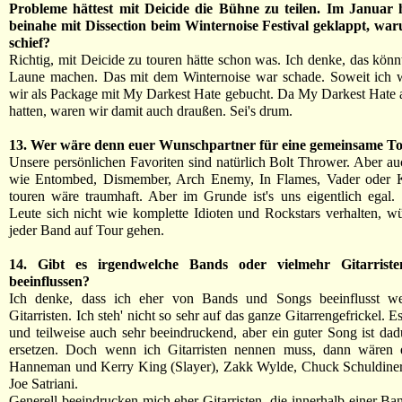
Probleme hättest mit Deicide die Bühne zu teilen. Im Januar 
beinahe mit Dissection beim Winternoise Festival geklappt, war
schief?
Richtig, mit Deicide zu touren hätte schon was. Ich denke, das könnt
Laune machen. Das mit dem Winternoise war schade. Soweit ich 
wir als Package mit My Darkest Hate gebucht. Da My Darkest Hate 
hatten, waren wir damit auch draußen. Sei's drum.
13. Wer wäre denn euer Wunschpartner für eine gemeinsame T
Unsere persönlichen Favoriten sind natürlich Bolt Thrower. Aber a
wie Entombed, Dismember, Arch Enemy, In Flames, Vader oder 
touren wäre traumhaft. Aber im Grunde ist's uns eigentlich egal.
Leute sich nicht wie komplette Idioten und Rockstars verhalten, w
jeder Band auf Tour gehen.
14. Gibt es irgendwelche Bands oder vielmehr Gitarriste
beeinflussen?
Ich denke, dass ich eher von Bands und Songs beeinflusst w
Gitarristen. Ich steh' nicht so sehr auf das ganze Gitarrengefrickel. Es
und teilweise auch sehr beeindruckend, aber ein guter Song ist dad
ersetzen. Doch wenn ich Gitarristen nennen muss, dann wären 
Hanneman und Kerry King (Slayer), Zakk Wylde, Chuck Schuldiner
Joe Satriani.
Generell beeindrucken mich eher Gitarristen, die innerhalb einer Ban