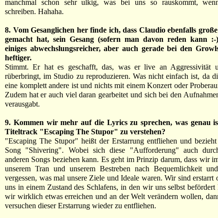
manchmal schon sehr ulkig, was bei uns so rauskommt, wen
schreiben. Hahaha.
8. Vom Gesanglichen her finde ich, dass Claudio ebenfalls große
gemacht hat, sein Gesang (sofern man davon reden kann :-)
einiges abwechslungsreicher, aber auch gerade bei den Growl
heftiger.
Stimmt. Er hat es geschafft, das, was er live an Aggressivität u
rüberbringt, im Studio zu reproduzieren. Was nicht einfach ist, da
eine komplett andere ist und nichts mit einem Konzert oder Proberau
Zudem hat er auch viel daran gearbeitet und sich bei den Aufnahmen
verausgabt.
9. Kommen wir mehr auf die Lyrics zu sprechen, was genau i
Titeltrack "Escaping The Stupor" zu verstehen?
"Escaping The Stupor" heißt der Erstarrung entfliehen und bezieht
Song "Shivering". Wobei sich diese "Aufforderung" auch durc
anderen Songs beziehen kann. Es geht im Prinzip darum, dass wir i
unserem Tran und unserem Bestreben nach Bequemlichkeit und
vergessen, was mal unsere Ziele und Ideale waren. Wir sind erstarrt 
uns in einem Zustand des Schlafens, in den wir uns selbst beförder
wir wirklich etwas erreichen und an der Welt verändern wollen, da
versuchen dieser Erstarrung wieder zu entfliehen.