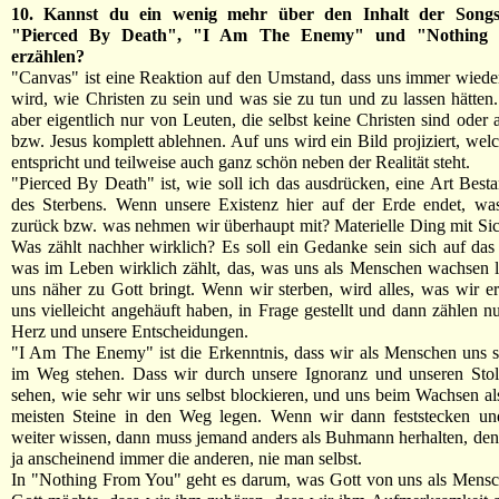
10. Kannst du ein wenig mehr über den Inhalt der Song
"Pierced By Death", "I Am The Enemy" und "Nothing
erzählen?
"Canvas" ist eine Reaktion auf den Umstand, dass uns immer wiede
wird, wie Christen zu sein und was sie zu tun und zu lassen hätte
aber eigentlich nur von Leuten, die selbst keine Christen sind oder 
bzw. Jesus komplett ablehnen. Auf uns wird ein Bild projiziert, welc
entspricht und teilweise auch ganz schön neben der Realität steht.
"Pierced By Death" ist, wie soll ich das ausdrücken, eine Art Bes
des Sterbens. Wenn unsere Existenz hier auf der Erde endet, was
zurück bzw. was nehmen wir überhaupt mit? Materielle Ding mit Sich
Was zählt nachher wirklich? Es soll ein Gedanke sein sich auf das
was im Leben wirklich zählt, das, was uns als Menschen wachsen 
uns näher zu Gott bringt. Wenn wir sterben, wird alles, was wir er
uns vielleicht angehäuft haben, in Frage gestellt und dann zählen n
Herz und unsere Entscheidungen.
"I Am The Enemy" ist die Erkenntnis, dass wir als Menschen uns se
im Weg stehen. Dass wir durch unsere Ignoranz und unseren Stol
sehen, wie sehr wir uns selbst blockieren, und uns beim Wachsen a
meisten Steine in den Weg legen. Wenn wir dann feststecken un
weiter wissen, dann muss jemand anders als Buhmann herhalten, den
ja anscheinend immer die anderen, nie man selbst.
In "Nothing From You" geht es darum, was Gott von uns als Mensc