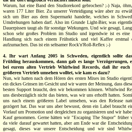
Warum, hat eine Band den Studiorekord gebrochen? ;-) Naja, öhm, 
waren 177 Liter Bier. Zu unserer Verteidigung wäre aber zu erwä
sich um Bier aus dem Supermarkt handelte, welches in Schwe
Umdrehungen haben darf. Also im Grunde Light-Bier, was eigentl
Dauerpissen taugt als für sonstige Wirkungen. Und wie gesagt, Lange
schon sehr großes Problem im Studio und irgendwie ist es eine 
Handlung sich nach einem Frühstück und viel Kaffee erstmal 
aufzumachen. Das ist ein seltsamer Rock'n'Roll-Reflex ;-)
4. Ihr wart Anfang 2005 in Schweden, eigentlich sollte d
Frühling herauskommen, dann gab es lange Verzögerungen, e
bei eurem alten Vertrieb Whirlwind Records, daß ihr euch
größeren Vertrieb umsehen wolltet, wie kam es dazu?
Nun, wir hatten nach dem Hören des ersten Mixes im Studio eigent
ein dickes Grinsen im Gesicht und wir waren der Meinung, dass die
besten Support braucht, den wir bekommen können. Whirlwind Re
uns diesbezüglich nicht das bieten, was wir uns erhofft hatten. Somi
uns nach einem größeren Label umsehen, was den Release natü
gezögert hat. Das war uns aber bewusst, denn ein Label braucht e
Vorlauf um Promotion und dergleichen zu organisieren und wir habe
Kauf genommen. Gerne hätten wir "Escaping The Stupor" früher ve
da viele darauf gewartet hatten, aber am Ende war die Entscheidung
gesagt, dieses war unsere Entscheidung und wir sind Whirlw