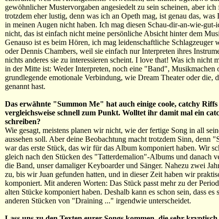
gewöhnlicher Mustervorgaben angesiedelt zu sein scheinen, aber ich 
trotzdem eher lustig, denn was ich an Opeth mag, ist genau das, was
in meinen Augen nicht haben. Ich mag diesen Schau-dir-an-wie-gut-ic
nicht, das ist einfach nicht meine persönliche Absicht hinter dem Mu
Genauso ist es beim Hören, ich mag leidenschaftliche Schlagzeuger
oder Dennis Chambers, weil sie einfach nur Interpreten ihres Instrum
nichts anderes sie zu interessieren scheint. I love that! Was ich nicht 
in der Mitte ist: Weder Interpreten, noch eine "Band", Musikmachen 
grundlegende emotionale Verbindung, wie Dream Theater oder die, di
genannt hast.
Das erwähnte "Summon Me" hat auch einige coole, catchy Riff
vergleichsweise schnell zum Punkt. Wolltet ihr damit mal ein cat
schreiben?
Wie gesagt, meistens planen wir nicht, wie der fertige Song in all se
aussehen soll. Aber deine Beobachtung macht trotzdem Sinn, denn
war das erste Stück, das wir für das Album komponiert haben. Wir sc
gleich nach den Stücken des "Tatterdemalion"-Albums und danach v
die Band, unser damaliger Keyboarder und Sänger. Nahezu zwei Jahr
zu, bis wir Juan gefunden hatten, und in dieser Zeit haben wir praktis
komponiert. Mit anderen Worten: Das Stück passt mehr zu der Periode
alten Stücke komponiert haben. Deshalb kann es schon sein, dass es 
anderen Stücken von "Draining ..." irgendwie unterscheidet.
Lass uns zu den Texten eurer Songs kommen, die sehr kryptisch