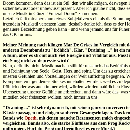
Doom kommen, denn das ist ein Stil, den wir alle mögen, deswegen is
sicher bewusst oder unbewusst präsent. Aber ich glaube nicht, dass es 
unsere Musik in Gänze "Funeral Doom" zu nennen.
Letztlich fällt mir aber kaum etwas Subjektiveres ein als die Stimmung
irgendein Musikstil versetzen kann, deshalb denke ich, dass es der Hör
genauere Bezeichnung geben kann - und wenn jemand uns für Funera
das OK für uns.
Meiner Meinung nach klingen Mar De Grises im Vergleich mit d
anderen Doombands zu "fröhlich". Klar, "Draining ..." ist ein m
Album, aber es strömt auch viel Energie und Vitalität aus. Passt 
ein Song nicht zu depressiv wird?
Nein, definitiv nicht. Musik machen stillt für uns auch das Bedürfnis
und Reinigung von Seele, Geist, Herz und spirit. Um das zu erreiche
unseren Gefühlen und Vorstellungen der Welt aufrichtig begegnen. 
Komponieren irgendeines Stückes innehalten würden, weil es zu depr
fröhlich oder was auch immer wird, würden wir den natürlichen Fluss
Übersetzung unserer Gefühle unterbrechen, und dann wäre das, was 
mitteilen oder freisetzen wollten, noch immer in uns.
"Draining ..." ist sehr dynamisch, mit seinen ganzen unverzerrte
Klavierpassagen und einigen sauberen Gesangseinlagen. Das ke
Bands wie
Opeth
, mit denen manche Rezensenten (mich eingesch
vergleichen, Bands also, die starke Einflüsse aus dem Prog Rock
mitbringen. Hört ihr Prog und beeinflusst es eure Musik?