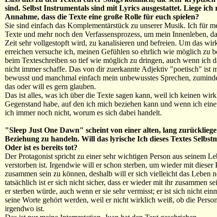
sind. Selbst Instrumentals sind mit Lyrics ausgestattet. Liege ich 
Annahme, dass die Texte eine große Rolle für euch spielen?
Sie sind einfach das Komplementärstück zu unserer Musik. Ich für me
Texte und mehr noch den Verfassensprozess, um mein Innenleben, da
Zeit sehr vollgestopft wird, zu kanalisieren und befreien. Um das wir
erreichen versuche ich, meinen Gefühlen so ehrlich wie möglich zu 
beim Texteschreiben so tief wie möglich zu dringen, auch wenn ich da
nicht immer schaffe. Das von dir zuerkannte Adjektiv "poetisch" ist
bewusst und manchmal einfach mein unbewusstes Sprechen, zuminde
das oder will es gern glauben.
Das ist alles, was ich über die Texte sagen kann, weil ich keinen wirk
Gegenstand habe, auf den ich mich beziehen kann und wenn ich einen
ich immer noch nicht, worum es sich dabei handelt.
"Sleep Just One Dawn" scheint von einer alten, lang zurücklieg
Beziehung zu handeln. Will das lyrische Ich dieses Textes Selbs
Oder ist es bereits tot?
Der Protagonist spricht zu einer sehr wichtigen Person aus seinem Le
verstorben ist. Irgendwie will er schon sterben, um wieder mit dieser
zusammen sein zu können, deshalb will er sich vielleicht das Leben 
tatsächlich ist er sich nicht sicher, dass er wieder mit ihr zusammen 
er sterben würde, auch wenn er sie sehr vermisst; er ist sich nicht einm
seine Worte gehört werden, weil er nicht wirklich weiß, ob die Person
irgendwo ist.