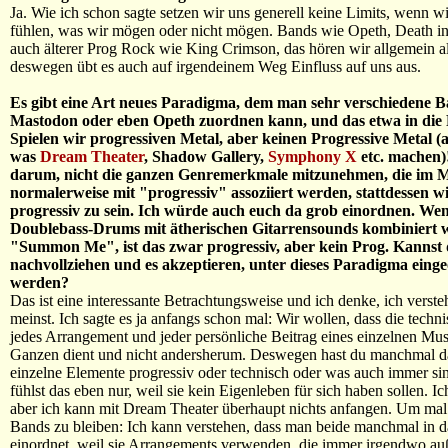
Ja. Wie ich schon sagte setzen wir uns generell keine Limits, wenn w
fühlen, was wir mögen oder nicht mögen. Bands wie Opeth, Death in
auch älterer Prog Rock wie King Crimson, das hören wir allgemein a
deswegen übt es auch auf irgendeinem Weg Einfluss auf uns aus.
Es gibt eine Art neues Paradigma, dem man sehr verschiedene B
Mastodon oder eben Opeth zuordnen kann, und das etwa in die 
Spielen wir progressiven Metal, aber keinen Progressive Metal (a
was
Dream Theater
, Shadow Gallery,
Symphony X
etc. machen)
darum, nicht die ganzen Genremerkmale mitzunehmen, die im M
normalerweise mit "progressiv" assoziiert werden, stattdessen wi
progressiv zu sein. Ich würde auch euch da grob einordnen. Wen
Doublebass-Drums mit ätherischen Gitarrensounds kombiniert w
"Summon Me", ist das zwar progressiv, aber kein Prog. Kannst 
nachvollziehen und es akzeptieren, unter dieses Paradigma eing
werden?
Das ist eine interessante Betrachtungsweise und ich denke, ich verst
meinst. Ich sagte es ja anfangs schon mal: Wir wollen, dass die techn
jedes Arrangement und jeder persönliche Beitrag eines einzelnen Mu
Ganzen dient und nicht andersherum. Deswegen hast du manchmal da
einzelne Elemente progressiv oder technisch oder was auch immer sin
fühlst das eben nur, weil sie kein Eigenleben für sich haben sollen. Ic
aber ich kann mit Dream Theater überhaupt nichts anfangen. Um mal 
Bands zu bleiben: Ich kann verstehen, dass man beide manchmal in 
einordnet, weil sie Arrangements verwenden, die immer irgendwo au