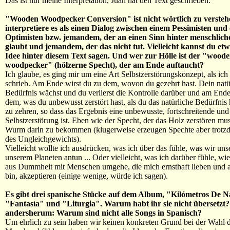
Das ist nur meine Interpretation, Juan hat den Text geschrieben.
"Wooden Woodpecker Conversion" ist nicht wörtlich zu versteh
interpretiere es als einen Dialog zwischen einem Pessimisten und
Optimisten bzw. jemandem, der an einen Sinn hinter menschlic
glaubt und jemandem, der das nicht tut. Vielleicht kannst du et
Idee hinter diesem Text sagen. Und wer zur Hölle ist der "wood
woodpecker" (hölzerne Specht), der am Ende auftaucht?
Ich glaube, es ging mir um eine Art Selbstzerstörungskonzept, als ich
schrieb. Am Ende wirst du zu dem, wovon du gezehrt hast. Dein natü
Bedürfnis wächst und du verlierst die Kontrolle darüber und am Ende
dem, was du unbewusst zerstört hast, als du das natürliche Bedürfnis 
zu zehren, so dass das Ergebnis eine unbewusste, fortschreitende und
Selbstzerstörung ist. Eben wie der Specht, der das Holz zerstören mu
Wurm darin zu bekommen (klugerweise erzeugen Spechte aber trotz
des Ungleichgewichts).
Vielleicht wollte ich ausdrücken, was ich über das fühle, was wir un
unserem Planeten antun ... Oder vielleicht, was ich darüber fühle, w
aus Dummheit mit Menschen umgehe, die mich ernsthaft lieben und al
bin, akzeptieren (einige wenige, würde ich sagen).
Es gibt drei spanische Stücke auf dem Album, "Kilómetros De 
"Fantasía" und "Liturgia". Warum habt ihr sie nicht übersetzt
andersherum: Warum sind nicht alle Songs in Spanisch?
Um ehrlich zu sein haben wir keinen konkreten Grund bei der Wahl d