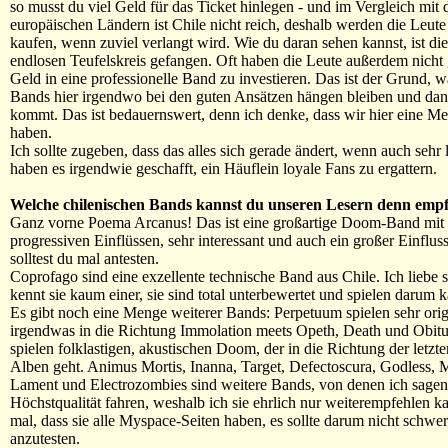
so musst du viel Geld für das Ticket hinlegen - und im Vergleich mit
europäischen Ländern ist Chile nicht reich, deshalb werden die Leute
kaufen, wenn zuviel verlangt wird. Wie du daran sehen kannst, ist di
endlosen Teufelskreis gefangen. Oft haben die Leute außerdem nicht
Geld in eine professionelle Band zu investieren. Das ist der Grund, 
Bands hier irgendwo bei den guten Ansätzen hängen bleiben und dan
kommt. Das ist bedauernswert, denn ich denke, dass wir hier eine M
haben.
Ich sollte zugeben, dass das alles sich gerade ändert, wenn auch sehr
haben es irgendwie geschafft, ein Häuflein loyale Fans zu ergattern.
Welche chilenischen Bands kannst du unseren Lesern denn emp
Ganz vorne Poema Arcanus! Das ist eine großartige Doom-Band mit 
progressiven Einflüssen, sehr interessant und auch ein großer Einfluss
solltest du mal antesten.
Coprofago sind eine exzellente technische Band aus Chile. Ich liebe si
kennt sie kaum einer, sie sind total unterbewertet und spielen darum 
Es gibt noch eine Menge weiterer Bands: Perpetuum spielen sehr orig
irgendwas in die Richtung Immolation meets Opeth, Death und Obitu
spielen folklastigen, akustischen Doom, der in die Richtung der letz
Alben geht. Animus Mortis, Inanna, Target, Defectoscura, Godless, 
Lament und Electrozombies sind weitere Bands, von denen ich sagen
Höchstqualität fahren, weshalb ich sie ehrlich nur weiterempfehlen k
mal, dass sie alle Myspace-Seiten haben, es sollte darum nicht schwer 
anzutesten.