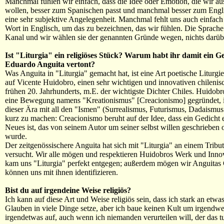
Manchmal fühlen wir einfach, dass die Idee oder Emotion, die wir a
wollen, besser zum Spanischen passt und manchmal besser zum Englis
eine sehr subjektive Angelegenheit. Manchmal fehlt uns auch einfac
Wort in Englisch, um das zu bezeichnen, das wir fühlen. Die Sprache i
Kanal und wir wählen sie der genannten Gründe wegen, nichts darüb
Ist "Liturgia" ein religiöses Stück? Warum habt ihr damit ein G
Eduardo Anguita vertont?
Was Anguita in "Liturgia" gemacht hat, ist eine Art poetische Liturgi
auf Vicente Huidobro, einen sehr wichtigen und innovativen chilenis
frühen 20. Jahrhunderts, m.E. der wichtigste Dichter Chiles. Huidob
eine Bewegung namens "Kreationismus" [Creacionismo] gegründet, i
dieser Ära mit all den "Ismen" (Surrealismus, Futurismus, Dadaismus
kurz zu machen: Creacionismo beruht auf der Idee, dass ein Gedicht
Neues ist, das von seinem Autor um seiner selbst willen geschrieben 
wurde.
Der zeitgenössischere Anguita hat sich mit "Liturgia" an einem Trib
versucht. Wir alle mögen und respektieren Huidobros Werk und Innov
kam uns "Liturgia" perfekt entgegen; außerdem mögen wir Anguitas
können uns mit ihnen identifizieren.
Bist du auf irgendeine Weise religiös?
Ich kann auf diese Art und Weise religiös sein, dass ich stark an etwa
Glauben in viele Dinge setze, aber ich baue keinen Kult um irgendw
irgendetwas auf, auch wenn ich niemanden verurteilen will, der das tu