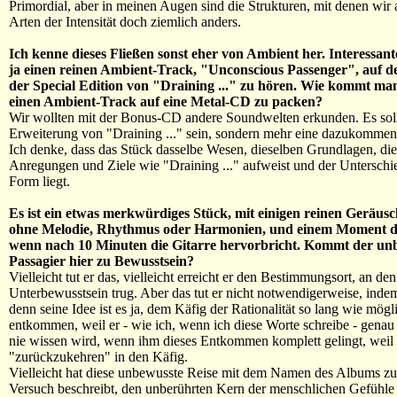
Primordial, aber in meinen Augen sind die Strukturen, mit denen wir 
Arten der Intensität doch ziemlich anders.
Ich kenne dieses Fließen sonst eher von Ambient her. Interessant
ja einen reinen Ambient-Track, "Unconscious Passenger", auf 
der Special Edition von "Draining ..." zu hören. Wie kommt man
einen Ambient-Track auf eine Metal-CD zu packen?
Wir wollten mit der Bonus-CD andere Soundwelten erkunden. Es soll
Erweiterung von "Draining ..." sein, sondern mehr eine dazukomme
Ich denke, dass das Stück dasselbe Wesen, dieselben Grundlagen, di
Anregungen und Ziele wie "Draining ..." aufweist und der Unterschie
Form liegt.
Es ist ein etwas merkwürdiges Stück, mit einigen reinen Geräus
ohne Melodie, Rhythmus oder Harmonien, und einem Moment d
wenn nach 10 Minuten die Gitarre hervorbricht. Kommt der un
Passagier hier zu Bewusstsein?
Vielleicht tut er das, vielleicht erreicht er den Bestimmungsort, an den
Unterbewusstsein trug. Aber das tut er nicht notwendigerweise, inde
denn seine Idee ist es ja, dem Käfig der Rationalität so lang wie mögl
entkommen, weil er - wie ich, wenn ich diese Worte schreibe - genau 
nie wissen wird, wenn ihm dieses Entkommen komplett gelingt, weil 
"zurückzukehren" in den Käfig.
Vielleicht hat diese unbewusste Reise mit dem Namen des Albums zu 
Versuch beschreibt, den unberührten Kern der menschlichen Gefühle 