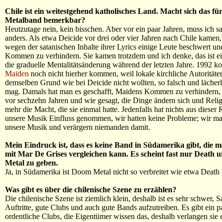
Chile ist ein weitestgehend katholisches Land. Macht sich das für
Metalband bemerkbar?
Heutzutage nein, kein bisschen. Aber vor ein paar Jahren, muss ich s
anders. Als etwa Deicide vor drei oder vier Jahren nach Chile kamen,
wegen der satanischen Inhalte ihrer Lyrics einige Leute beschwert un
Kommen zu verhindern. Sie kamen trotzdem und ich denke, das ist ei
die graduelle Mentalitätsänderung während der letzten Jahre. 1992 k
Maiden
noch nicht hierher kommen, weil lokale kirchliche Autoritäte
demselben Grund wie bei Deicide nicht wollten, so falsch und lächerl
mag. Damals hat man es geschafft, Maidens Kommen zu verhindern, 
vor sechzehn Jahren und wie gesagt, die Dinge ändern sich und Relig
mehr die Macht, die sie einmal hatte. Jedenfalls hat nichts aus dieser
unsere Musik Einfluss genommen, wir hatten keine Probleme; wir m
unsere Musik und verärgern niemanden damit.
Mein Eindruck ist, dass es keine Band in Südamerika gibt, die 
mit Mar De Grises vergleichen kann. Es scheint fast nur Death
Metal zu geben.
Ja, in Südamerika ist Doom Metal nicht so verbreitet wie etwa Death
Was gibt es über die chilenische Szene zu erzählen?
Die chilenische Szene ist ziemlich klein, deshalb ist es sehr schwer, 
Auftritte, gute Clubs und auch gute Bands aufzutreiben. Es gibt ein 
ordentliche Clubs, die Eigentümer wissen das, deshalb verlangen sie