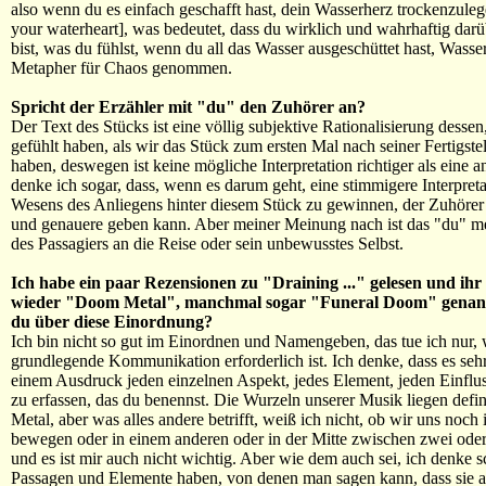
also wenn du es einfach geschafft hast, dein Wasserherz trockenzuleg
your waterheart], was bedeutet, dass du wirklich und wahrhaftig dar
bist, was du fühlst, wenn du all das Wasser ausgeschüttet hast, Wasser
Metapher für Chaos genommen.
Spricht der Erzähler mit "du" den Zuhörer an?
Der Text des Stücks ist eine völlig subjektive Rationalisierung dessen
gefühlt haben, als wir das Stück zum ersten Mal nach seiner Fertigste
haben, deswegen ist keine mögliche Interpretation richtiger als eine a
denke ich sogar, dass, wenn es darum geht, eine stimmigere Interpret
Wesens des Anliegens hinter diesem Stück zu gewinnen, der Zuhörer 
und genauere geben kann. Aber meiner Meinung nach ist das "du" m
des Passagiers an die Reise oder sein unbewusstes Selbst.
Ich habe ein paar Rezensionen zu "Draining ..." gelesen und ih
wieder "Doom Metal", manchmal sogar "Funeral Doom" genan
du über diese Einordnung?
Ich bin nicht so gut im Einordnen und Namengeben, das tue ich nur, 
grundlegende Kommunikation erforderlich ist. Ich denke, dass es sehr
einem Ausdruck jeden einzelnen Aspekt, jedes Element, jeden Einflus
zu erfassen, das du benennst. Die Wurzeln unserer Musik liegen def
Metal, aber was alles andere betrifft, weiß ich nicht, ob wir uns noch
bewegen oder in einem anderen oder in der Mitte zwischen zwei ode
und es ist mir auch nicht wichtig. Aber wie dem auch sei, ich denke s
Passagen und Elemente haben, von denen man sagen kann, dass sie 