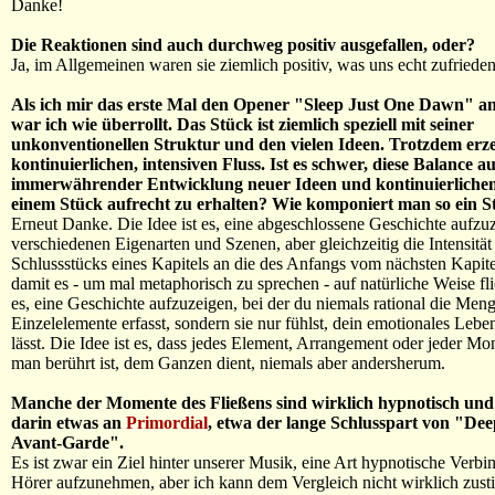
Danke!
Die Reaktionen sind auch durchweg positiv ausgefallen, oder?
Ja, im Allgemeinen waren sie ziemlich positiv, was uns echt zufriede
Als ich mir das erste Mal den Opener "Sleep Just One Dawn" a
war ich wie überrollt. Das Stück ist ziemlich speziell mit seiner
unkonventionellen Struktur und den vielen Ideen. Trotzdem erze
kontinuierlichen, intensiven Fluss. Ist es schwer, diese Balance a
immerwährender Entwicklung neuer Ideen und kontinuierlichem
einem Stück aufrecht zu erhalten? Wie komponiert man so ein S
Erneut Danke. Die Idee ist es, eine abgeschlossene Geschichte aufzuz
verschiedenen Eigenarten und Szenen, aber gleichzeitig die Intensität
Schlussstücks eines Kapitels an die des Anfangs vom nächsten Kapite
damit es - um mal metaphorisch zu sprechen - auf natürliche Weise flie
es, eine Geschichte aufzuzeigen, bei der du niemals rational die Men
Einzelelemente erfasst, sondern sie nur fühlst, dein emotionales Lebe
lässt. Die Idee ist es, dass jedes Element, Arrangement oder jeder M
man berührt ist, dem Ganzen dient, niemals aber andersherum.
Manche der Momente des Fließens sind wirklich hypnotisch und
darin etwas an
Primordial
, etwa der lange Schlusspart von "De
Avant-Garde".
Es ist zwar ein Ziel hinter unserer Musik, eine Art hypnotische Verb
Hörer aufzunehmen, aber ich kann dem Vergleich nicht wirklich zus