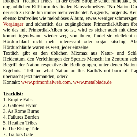
folkigen "Heathen Tribes" in der ersten Strophe schief rumquäkt, od
unglaublichen Riffsturm des finalen Rausschmeißers "No Nation On
der sich zu Ende hin immer mehr verdichtet: Nirgends, nirgends. Kei
ebenso kraftvolles wie melodiöses Album, etwas weniger schmerzget
Vorgänger
und sicherlich das zugänglichste Primordial-Album üb
wie das mit Primordial-Alben so ist, wird es sicher auch mit die
kommt irgendwann wieder weg von ihnen, findet sie vielleicht 
Hördurchlauf nicht mehr interessant oder sogar kitschig. A
Hördurchläufe waren es wert, jeder einzelne.
Textlich gibt es den üblichen Mixmax aus Natur- und Schlac
Heidentum, den Verfehlungen der Spezies Mensch; im Zentrum steh
Begriff der Nation respektive die Bedingungen, unter denen Nation
Ergebnis: "Tell me what Nation on this Earth/Is not born of Tra
überrascht jetzt niemanden, oder?
Kontakt:
www.primordialweb.com
,
www.metalblade.de
Tracklist:
1. Empire Falls
2. Gallows Hymn
3. As Rome Burns
4. Failures Burden
5. Heathen Tribes
6. The Rising Tide
7. Traitors Gate