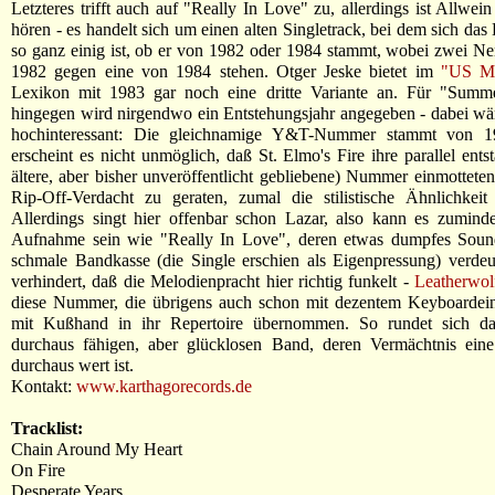
Letzteres trifft auch auf "Really In Love" zu, allerdings ist Allwei
hören - es handelt sich um einen alten Singletrack, bei dem sich das
so ganz einig ist, ob er von 1982 oder 1984 stammt, wobei zwei 
1982 gegen eine von 1984 stehen. Otger Jeske bietet im
"US Me
Lexikon mit 1983 gar noch eine dritte Variante an. Für "Summe
hingegen wird nirgendwo ein Entstehungsjahr angegeben - dabei wä
hochinteressant: Die gleichnamige Y&T-Nummer stammt von 1
erscheint es nicht unmöglich, daß St. Elmo's Fire ihre parallel ents
ältere, aber bisher unveröffentlicht gebliebene) Nummer einmotteten
Rip-Off-Verdacht zu geraten, zumal die stilistische Ähnlichkeit 
Allerdings singt hier offenbar schon Lazar, also kann es zuminde
Aufnahme sein wie "Really In Love", deren etwas dumpfes Sou
schmale Bandkasse (die Single erschien als Eigenpressung) verdeu
verhindert, daß die Melodienpracht hier richtig funkelt -
Leatherwol
diese Nummer, die übrigens auch schon mit dezentem Keyboardeins
mit Kußhand in ihr Repertoire übernommen. So rundet sich da
durchaus fähigen, aber glücklosen Band, deren Vermächtnis ein
durchaus wert ist.
Kontakt:
www.karthagorecords.de
Tracklist:
Chain Around My Heart
On Fire
Desperate Years