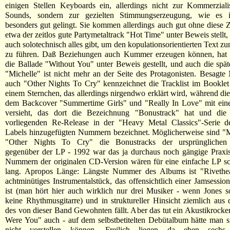
einigen Stellen Keyboards ein, allerdings nicht zur Kommerziali
Sounds, sondern zur gezielten Stimmungserzeugung, wie es i
besonders gut gelingt. Sie kommen allerdings auch gut ohne diese Z
etwa der zeitlos gute Partymetaltrack "Hot Time" unter Beweis stellt
auch solotechnisch alles gibt, um den kopulationsorientierten Text 
zu führen. Daß Beziehungen auch Kummer erzeugen können, hat b
die Ballade "Without You" unter Beweis gestellt, und auch die spä
"Michelle" ist nicht mehr an der Seite des Protagonisten. Besag
auch "Other Nights To Cry" kennzeichnet die Tracklist im Booklet
einem Sternchen, das allerdings nirgendwo erklärt wird, während die 
dem Backcover "Summertime Girls" und "Really In Love" mit ein
versieht, das dort die Bezeichnung "Bonustrack" hat und di
vorliegenden Re-Release in der "Heavy Metal Classics"-Serie d
Labels hinzugefügten Nummern bezeichnet. Möglicherweise sind "M
"Other Nights To Cry" die Bonustracks der ursprünglichen
gegenüber der LP - 1992 war das ja durchaus noch gängige Praxis
Nummern der originalen CD-Version wären für eine einfache LP sc
lang. Apropos Länge: Längste Nummer des Albums ist "Rivethe
achtminütiges Instrumentalstück, das offensichtlich einer Jamsessio
ist (man hört hier auch wirklich nur drei Musiker - wenn Jones sol
keine Rhythmusgitarre) und in struktureller Hinsicht ziemlich a
des von dieser Band Gewohnten fällt. Aber das tut ein Akustikrock
Were You" auch - auf dem selbstbetitelten Debütalbum hätte man 
nicht vorstellen können. Freilich liegen da eben sech