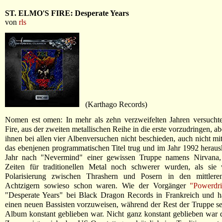
ST. ELMO'S FIRE: Desperate Years
von
rls
(Karthago Records)
Nomen est omen: In mehr als zehn verzweifelten Jahren versuchte
Fire, aus der zweiten metallischen Reihe in die erste vorzudringen, a
ihnen bei allen vier Albenversuchen nicht beschieden, auch nicht mit
das ebenjenen programmatischen Titel trug und im Jahr 1992 heraus
Jahr nach "Nevermind" einer gewissen Truppe namens Nirvana
Zeiten für traditionellen Metal noch schwerer wurden, als sie
Polarisierung zwischen Thrashern und Posern in den mittlere
Achtzigern sowieso schon waren. Wie der Vorgänger
"Powerdr
"Desperate Years" bei Black Dragon Records in Frankreich und ha
einen neuen Bassisten vorzuweisen, während der Rest der Truppe se
Album konstant geblieben war. Nicht ganz konstant geblieben war d