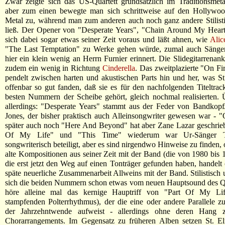
Zwar zeigte sich das US-Quartett grundsätzlich im Traditionsmeta
aber zum einen bewegte man sich schrittweise auf den Hollywoo
Metal zu, während man zum anderen auch noch ganz andere Stilisti
ließ. Der Opener von "Desperate Years", "Chain Around My Heart"
sich dabei sogar etwas seiner Zeit voraus und läßt ahnen, wie
Alic
"The Last Temptation" zu Werke gehen würde, zumal auch Sänge
hier ein klein wenig an Herrn Furnier erinnert. Die Slidegitarrenan
zudem ein wenig in Richtung
Cinderella
. Das zweitplazierte "On F
pendelt zwischen harten und akustischen Parts hin und her, was St
offenbar so gut fanden, daß sie es für den nachfolgenden Titeltrac
besten Nummern der Scheibe gehört, gleich nochmal realisierten.
allerdings: "Desperate Years" stammt aus der Feder von Bandkopf/G
Jones, der bisher praktisch auch Alleinsongwriter gewesen war - 
später auch noch "Here And Beyond" hat aber Zane Lazar geschrie
Of My Life" und "This Time" wiederum war Ur-Sänger T
songwriterisch beteiligt, aber es sind nirgendwo Hinweise zu finden,
alte Kompositionen aus seiner Zeit mit der Band (die von 1980 bis 
die erst jetzt den Weg auf einen Tonträger gefunden haben, handelt
späte neuerliche Zusammenarbeit Allweins mit der Band. Stilistisch 
sich die beiden Nummern schon etwas vom neuen Hauptsound des Qu
höre alleine mal das kernige Hauptriff von "Part Of My Li
stampfenden Polterrhythmus), der die eine oder andere Parallele 
der Jahrzehntwende aufweist - allerdings ohne deren Hang z
Chorarrangements. Im Gegensatz zu früheren Alben setzen St. El