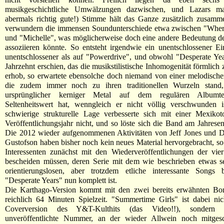
musikgeschichtliche Umwälzungen dazwischen, und Lazars ma
abermals richtig gute!) Stimme hält das Ganze zusätzlich zusamm
verwundern die immensen Soundunterschiede etwa zwischen "Whe
und "Michelle", was möglicherweise doch eine andere Bedeutung d
assoziieren könnte. So entsteht irgendwie ein unentschlossener E
unentschlossener als auf "Powerdrive", und obwohl "Desperate Ye
Jahrzehnt erschien, das die musikstilistische Inhomogenität förmlich 
erhob, so erwartete ebensolche doch niemand von einer melodisch
die zudem immer noch zu ihren traditionellen Wurzeln stand
ursprünglicher kerniger Metal auf dem regulären Albumte
Seltenheitswert hat, wenngleich er nicht völlig verschwunden i
schwierige strukturelle Lage verbesserte sich mit einer Mexiko
Veröffentlichungsjahr nicht, und so löste sich die Band am Jahrese
Die 2012 wieder aufgenommenen Aktivitäten von Jeff Jones und 
Gustofson haben bisher noch kein neues Material hervorgebracht, so 
Interessenten zunächst mit den Wiederveröffentlichungen der vie
bescheiden müssen, deren Serie mit dem wie beschrieben etwas s
orientierungslosen, aber trotzdem etliche interessante Songs b
"Desperate Years" nun komplett ist.
Die Karthago-Version kommt mit den zwei bereits erwähnten Bon
reichlich 64 Minuten Spielzeit. "Summertime Girls" ist dabei ni
Coverversion des Y&T-Kulthits (das Video!!), sondern 
unveröffentlichte Nummer, an der wieder Allwein noch mitgesc