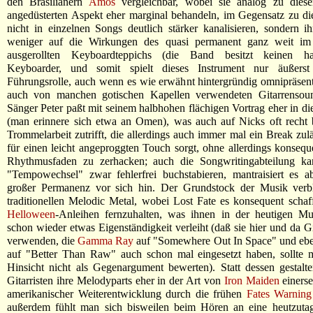
den Brasilianern
Amos
vergleichbar, wobei sie analog zu diese
angedüsterten Aspekt eher marginal behandeln, im Gegensatz zu di
nicht in einzelnen Songs deutlich stärker kanalisieren, sondern 
weniger auf die Wirkungen des quasi permanent ganz weit im
ausgerollten Keyboardteppichs (die Band besitzt keinen hau
Keyboarder, und somit spielt dieses Instrument nur äußerst
Führungsrolle, auch wenn es wie erwähnt hintergründig omnipräsent
auch von manchen gotischen Kapellen verwendeten Gitarrensound
Sänger Peter paßt mit seinem halbhohen flächigen Vortrag eher in di
(man erinnere sich etwa an Omen), was auch auf Nicks oft recht 
Trommelarbeit zutrifft, die allerdings auch immer mal ein Break zul
für einen leicht angeproggten Touch sorgt, ohne allerdings konsequ
Rhythmusfaden zu zerhacken; auch die Songwritingabteilung k
"Tempowechsel" zwar fehlerfrei buchstabieren, mantraisiert es a
großer Permanenz vor sich hin. Der Grundstock der Musik verbl
traditionellen Melodic Metal, wobei Lost Fate es konsequent schaf
Helloween
-Anleihen fernzuhalten, was ihnen in der heutigen Mus
schon wieder etwas Eigenständigkeit verleiht (daß sie hier und da G
verwenden, die
Gamma Ray
auf "Somewhere Out In Space" und eb
auf "Better Than Raw" auch schon mal eingesetzt haben, sollte m
Hinsicht nicht als Gegenargument bewerten). Statt dessen gestalt
Gitarristen ihre Melodyparts eher in der Art von
Iron Maiden
einerse
amerikanischer Weiterentwicklung durch die frühen
Fates Warning
außerdem fühlt man sich bisweilen beim Hören an eine heutzutag