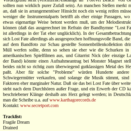
sollten nun wirklich purer Zufall sein). An manchen Stellen merkt 
an, daß sie in arrangementöser Hinsicht noch ein wenig reifen müss
weniger die Instrumentalparts betrifft als eher einige Passagen, wo
etwas eigenartige Weise betont werden muß, um der Melodiestrukt
können (daß das ausgerechnet im Refrain der Bandhymne "Lost Fat
ist allerdings in der Tat eher unglücklich). In der Gesamtbetrachtun
sich Lost Fate allerdings als ausgesprochen hoffnungsvolle Band, die 
auf dem Bandfoto zur Schau gestellte Sonnenbrillenkollektion dr
Müll werfen sollte, denn so sehen sie eher wie die Schurken in d
amerikanischen Spielfilmen aus, und Gitarrist Nick (der einzige L
der Band) könnte einen Aufnahmeantrag bei Monster Magnet stell
beides nicht so richtig zum überwiegend gutklassigen Metal des Hel
paßt. Aber für solche "Probleme" würden Hunderte andere
Schwiegermütter verkaufen, und solange die Musik stimmt, sind 
Faktoren eher marginaler Natur. Daß sie das bei Lost Fate über weite
steht nach dem Durchhören außer Frage, und ein Erwerb der CD k
beschriebener Klänge deshalb ans Herz gelegt werden; in Deutsch
man die Scheibe u.a. auf
www.karthagorecords.de
Kontakt:
www.secretport.com
Tracklist:
Fragile Dream
Drained