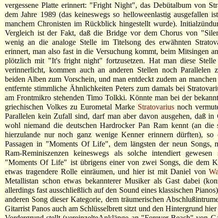
vergessene Platte erinnert: "Fright Night", das Debütalbum von Str
dem Jahre 1989 (das keineswegs so helloweenlastig ausgefallen is
manchem Chronisten im Rückblick hingestellt wurde). Initialzündu
Vergleich ist der Fakt, daß die Bridge vor dem Chorus von "Sile
wenig an die analoge Stelle im Titelsong des erwähnten Stratov
erinnert, man also fast in die Versuchung kommt, beim Mitsingen an 
plötzlich mit "It's fright night" fortzusetzen. Hat man diese Stelle
verinnerlicht, kommen auch an anderen Stellen noch Parallelen 
beiden Alben zum Vorschein, und man entdeckt zudem an manchen S
entfernte stimmliche Ähnlichkeiten Peters zum damals bei Stratovar
am Frontmikro stehenden Timo Tolkki. Könnte man bei der bekannt
griechischen Volkes zu Eurometal Marke
Stratovarius
noch vermute
Parallelen kein Zufall sind, darf man aber davon ausgehen, daß in
wohl niemand die deutschen Hardrocker Pan Ram kennt (an die si
hierzulande nur noch ganz wenige Kenner erinnern dürften), so 
Passagen in "Moments Of Life", dem längsten der neun Songs, m
Ram-Reminiszenzen keineswegs als solche intendiert gewesen s
"Moments Of Life" ist übrigens einer von zwei Songs, die dem K
etwas tragendere Rolle einräumen, und hier ist mit Daniel von
Wa
Metallistan schon etwas bekannterer Musiker als Gast dabei (konz
allerdings fast ausschließlich auf den Sound eines klassischen Piano
anderen Song dieser Kategorie, dem träumerischen Abschlußintrume
Gitarrist Panos auch am Schlüsselbrett sitzt und den Hintergrund hier
Vordergrund stellt (vereinzelteAnklänge an "Forever Beach" von Ga