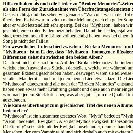
Riffs enthalten als noch die Lieder zu "Broken Memories"-Zeite
als eine Form der Zurücknahme von Überfrachtungselementen d
Das ist richtig, und das sehen wir genauso. "Warcult" war in der Tat 
überladen. Es ist zwar trotzdem meiner Meinung nach ein geiler Son
aber er wirkt letztendlich sehr sperrig. Bei der "Mythaeon" haben wi
geachtet, einen roten Faden beizubehalten. Damit die Lieder, egal wie
sind, trotzdem noch ihre Länge vollberechtigt haben, was bei einem 
Song ja nicht der Fall ist.
Ein wesentlicher Unterschied zwischen "Broken Memories" und
"Mythaeon" ist m.E. der, dass "Mythaeon" homogener, flüssiger 
Differenzen siehst du zwischen den beiden Alben?
Das freut mich, dies zu hören. Auf der "Broken Memories" befinden 
welche eine Auswahl aus Stücken darstellen, welche wir während un
gesamten Existenz geschrieben haben, deswegen waren sie teilweise
veraltet. Man lernt ja auch mit jedem neuen Lied etwas dazu. Die Lie
"Mythaeon" dagegen sind alle nach der "Broken Memories" entstand
haben eben etwas mehr Erfahrung gehabt und diese auch mehr einge
wird nach jedem Stück kritischer, was aber gut ist, um die Qualität i
auszubauen.
Wie kam es überhaupt zum griechischen Titel des neuen Album
bedeutet er?
"Mythaeon" ist ein zusammengesetztes Wort. "Myth" bedeutet "Myt
"Aeon" bedeutet "Ewigkeit". Also der Mythos Ewigkeit. Insbesonde
Of Eternity" setzt sich mit der Ewigkeit auseinander, denn es handel
Menschen, der zum Vampir wird und sich deshalb auch mit ewigem 