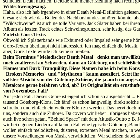
schnellen Death machen. Deicide sind meiner Meinung nach recht gr
Wildschweingesang.
Haha, also ich hab irgendwo in einer Death Metal-Definition gelesen,
Gesang sich wie das Bellen des Nachbarshundes anhören könnte, ab
"Wildschweine" ist auch ne tolle Variante. Jack Slater haben bei ihre
Album als letzten Track echtes Schweinegrunzen, sehr lustig, das Ga
Zuletzt: Gore-Texte.
Obwohl ich Splatterbands wie Exhumed oder Impaled sehr gerne höre
Gore-Texten überhaupt nicht interessiert. Ich mag einfach die Musik, 
aber, Gore-Texte würde ich keine schreiben.
Beim Terminus "Melodischer Death Metal" denkt man unwillkü
noch zuallererst an Schweden, dann an Göteborg und schließlich
Flames und Dark Tranquillity. Diese Namen habe ich beim Kon
"Broken Memories" und "Mythaeon" kaum assoziiert. Setzt ihr 
vollster Absicht von der Göteborg-Schiene, die ja auch im anges
Metalcore gerne befahren wird, ab? Ist Originalität ein ernstha
von Novembers Fall?
Auf jeden Fall. Dieses Genre ist eigentlich schon so ausgelutscht ... E
tausend Göteborg-Klons. Ich fänd' es schon langweilig, direkt solch
schreiben und einfach ein weiterer Klon zu werden. Das nervt doch nu
uns, sondern auch die Zuhörer. Da covern wir lieber - übrigens haben
auch live schon getan, "Behind Space" mit dem Akustik-Outro z.B. 
wir bei eigenen Liedern auf keinen Fall eine typische Göteborg-Ban
wollen einfach melodischen, düsteren, extremen Metal machen, in w
unsere Vorstellungen von Musik verwirklichen. Wir scheißen dabei a