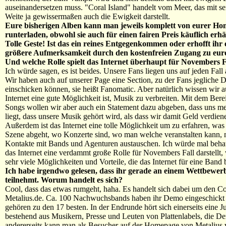
auseinandersetzen muss. "Coral Island" handelt vom Meer, das mit s
Weite ja gewissermaßen auch die Ewigkeit darstellt.
Eure bisherigen Alben kann man jeweils komplett von eurer H
runterladen, obwohl sie auch für einen fairen Preis käuflich erhäl
Tolle Geste! Ist das ein reines Entgegenkommen oder erhofft ihr
größere Aufmerksamkeit durch den kostenfreien Zugang zu eur
Und welche Rolle spielt das Internet überhaupt für Novembers F
Ich würde sagen, es ist beides. Unsere Fans liegen uns auf jeden Fal
Wir haben auch auf unserer Page eine Section, zu der Fans jegliche 
einschicken können, sie heißt Fanomatic. Aber natürlich wissen wir a
Internet eine gute Möglichkeit ist, Musik zu verbreiten. Mit dem Bereit
Songs wollen wir aber auch ein Statement dazu abgeben, dass uns m
liegt, dass unsere Musik gehört wird, als dass wir damit Geld verdien
Außerdem ist das Internet eine tolle Möglichkeit um zu erfahren, was 
Szene abgeht, wo Konzerte sind, wo man welche veranstalten kann,
Kontakte mit Bands und Agenturen austauschen. Ich würde mal beha
das Internet eine verdammt große Rolle für Novembers Fall darstellt,
sehr viele Möglichkeiten und Vorteile, die das Internet für eine Band b
Ich habe irgendwo gelesen, dass ihr gerade an einem Wettbewer
teilnehmt. Worum handelt es sich?
Cool, dass das etwas rumgeht, haha. Es handelt sich dabei um den C
Metalius.de. Ca. 100 Nachwuchsbands haben ihr Demo eingeschickt
gehören zu den 17 besten. In der Endrunde hört sich einerseits eine Ju
bestehend aus Musikern, Presse und Leuten von Plattenlabels, die D
andererseits kann man als Besucher auf der Homepage von Metalius 