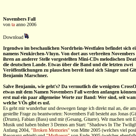
Novembers Fall
von
ta
anno 2006
Download
Irgendwo im beschaulichen Nordrhein-Westfalen befindet sich e
namens Neukirchen-Vluyn. Von dort aus verbreiten Novembers 
ihren an anderer Stelle vorgestellten Mini-CDs melodischen Deat
die deutschen Lande. Etwas über die Band und die letzten zwei
Veröffentlichungen zu plauschen bereit fand sich Sänger und Git
Benjamin Marschner.
Salve Benjamin, wie geht's? Da vermutlich die wenigsten Cross
etwas mit dem Namen Novembers Fall werden anfangen können,
erst mal ein paar allgemeine Worte zur Band: Wer sind, seit wan
welche VÖs gibt es usf.
Es geht mir wunderbar und deswegen fange ich direkt mal an, die am
gestellte Frage zu beantworten: Novembers Fall besteht aus Jonas (Git
(Drums), Fabian (Bass) und mir (Gesang, Gitarre). Wir machen seit 
Musik und haben bisher 3 Demos am Start: "Shadows In The Twilig
Anfang 2004,
"Broken Memories"
von Mitte 2005 (welches viel posi
Resonanz erhielt) und
"Mythaeon"
von Ende 2005 (welches ebenfalls