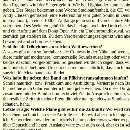
dem Ergebnis wird der Sieger gekürt. Wie bei Highlander kann es hie
geben. Der Sieger bekommt eine Woche Studioaufenthalt, die CD wi
Andy Classen gemastert (eine Referenz für sehr guten Sound in Deu
international), in einer 1000er Auflange gepresst und von Century M
vertrieben. Des Weiteren gehört in das Package noch der Dreh eines 
und ein Auftritt auf dem Dong Open Air, ein Undergroundfestival, w
ziemlich gut etabliert ist. Zu dem Veröffentlichungszeitpunkt wird abe
Gewinnerband schon feststehen.
Seid ihr oft Teilnehmer an solchen Wettbewerben?
Also, es gibt nicht so furchtbar viele Contests in der Nähe und wenn,
diese mehr auf modernere, kommerzielle Sounds ausgelegt oder wir si
beides ist schon vorgekommen. So gesehen würde ich sagen, dass wir 
an Contests teilnehmen. Umso mehr freut uns natürlich, dass auch ma
speziell für Metalbands stattfindet.
Was habt ihr neben der Band an Pflichtveranstaltungen laufen?
Schule natürlich, bzw. Praktikum und Ausbildung. Variiert je nach B
Ich nehme auch Gitarrenunterricht und gebe welchen. Da diese Ding
zusammen mit der Band schon recht viel Zeit in Anspruch nehmen, ve
die restliche Zeit mit meiner Freundin oder tue irgendetwas Sinnlose
schauen, haha.
Letzte Frage: Welche Pläne gibt es für die Zukunft? Wo wird live
Es stehen noch nicht so viele Auftritte fest. Es wird aber noch einige
ich. Sie werden entweder im Umkreis bei uns oder etwas weiter weg 
über Deutschland liegen. Ausland wäre zwar auch cool, aber es ist s