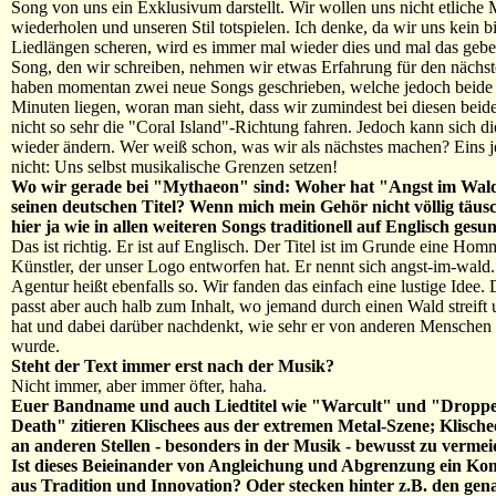
Song von uns ein Exklusivum darstellt. Wir wollen uns nicht etliche 
wiederholen und unseren Stil totspielen. Ich denke, da wir uns kein 
Liedlängen scheren, wird es immer mal wieder dies und mal das geb
Song, den wir schreiben, nehmen wir etwas Erfahrung für den nächst
haben momentan zwei neue Songs geschrieben, welche jedoch beide 
Minuten liegen, woran man sieht, dass wir zumindest bei diesen bei
nicht so sehr die "Coral Island"-Richtung fahren. Jedoch kann sich d
wieder ändern. Wer weiß schon, was wir als nächstes machen? Eins j
nicht: Uns selbst musikalische Grenzen setzen!
Wo wir gerade bei "Mythaeon" sind: Woher hat "Angst im Wald
seinen deutschen Titel? Wenn mich mein Gehör nicht völlig täusc
hier ja wie in allen weiteren Songs traditionell auf Englisch gesu
Das ist richtig. Er ist auf Englisch. Der Titel ist im Grunde eine Ho
Künstler, der unser Logo entworfen hat. Er nennt sich angst-im-wald.
Agentur heißt ebenfalls so. Wir fanden das einfach eine lustige Idee. 
passt aber auch halb zum Inhalt, wo jemand durch einen Wald streift
hat und dabei darüber nachdenkt, wie sehr er von anderen Menschen 
wurde.
Steht der Text immer erst nach der Musik?
Nicht immer, aber immer öfter, haha.
Euer Bandname und auch Liedtitel wie "Warcult" und "Dropp
Death" zitieren Klischees aus der extremen Metal-Szene; Klischee
an anderen Stellen - besonders in der Musik - bewusst zu vermei
Ist dieses Beieinander von Angleichung und Abgrenzung ein K
aus Tradition und Innovation? Oder stecken hinter z.B. den gen