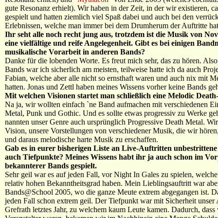
gute Resonanz erhielt). Wir haben in der Zeit, in der wir existieren, c
gespielt und hatten ziemlich viel Spaß dabei und auch bei den verrüc
Erlebnissen, welche man immer bei dem Drumherum der Auftritte hat
Ihr seht alle noch recht jung aus, trotzdem ist die Musik von No
eine vielfältige und reife Angelegenheit. Gibt es bei einigen Band
musikalische Vorarbeit in anderen Bands?
Danke für die lobenden Worte. Es freut mich sehr, das zu hören. Also
Bands war ich sicherlich am meisten, teilweise hatte ich da auch Proj
Fabian, welche aber alle nicht so ernsthaft waren und auch nix mit Me
hatten. Jonas und Zettl haben meines Wissens vorher keine Bands geh
Mit welchen Visionen startet man schließlich eine Melodic Deat
Na ja, wir wollten einfach `ne Band aufmachen mit verschiedenen Ei
Metal, Punk und Gothic. Und es sollte etwas progressiv zu Werke ge
nannten unser Genre auch ursprünglich Progressive Death Metal. Wir
Vision, unsere Vorstellungen von verschiedener Musik, die wir hören
und daraus melodische harte Musik zu erschaffen.
Gab es in eurer bisherigen Liste an Live-Auftritten unbestritten
auch Tiefpunkte? Meines Wissens habt ihr ja auch schon im V
bekannterer Bands gespielt.
Sehr geil war es auf jeden Fall, vor Night In Gales zu spielen, welche
relativ hohen Bekanntheitsgrad haben. Mein Lieblingsauftritt war abe
Bands@School 2005, wo die ganze Meute extrem abgegangen ist. D
jeden Fall schon extrem geil. Der Tiefpunkt war mit Sicherheit unser A
Grefrath letztes Jahr, zu welchem kaum Leute kamen. Dadurch, dass 