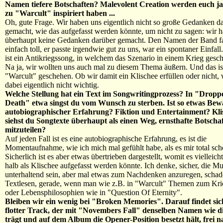
Namen tiefere Botschaften? Malevolent Creation werden euch j
zu "Warcult" inspiriert haben ...
Oh, gute Frage. Wir haben uns eigentlich nicht so große Gedanken d
gemacht, wie das aufgefasst werden könnte, um nicht zu sagen: wir 
überhaupt keine Gedanken darüber gemacht. Den Namen der Band f
einfach toll, er passte irgendwie gut zu uns, war ein spontaner Einfall
ist ein Antikriegssong, in welchem das Szenario in einem Krieg gesch
Na ja, wir wollten uns auch mal zu diesem Thema äußern. Und das is
"Warcult" geschehen. Ob wir damit ein Klischee erfüllen oder nicht,
dabei eigentlich nicht wichtig.
Welche Stellung hat ein Text im Songwritingprozess? In "Dropp
Death" etwa singst du vom Wunsch zu sterben. Ist so etwas Bew
autobiographischer Erfahrung? Fiktion und Entertainment? Kl
siehst du Songtexte überhaupt als einen Weg, ernsthafte Botscha
mitzuteilen?
Auf jeden Fall ist es eine autobiographische Erfahrung, es ist die
Momentaufnahme, wie ich mich mal gefühlt habe, als es mir total sch
Sicherlich ist es aber etwas übertrieben dargestellt, womit es vielleic
halb als Klischee aufgefasst werden könnte. Ich denke, sicher, die Mu
unterhaltend sein, aber mal etwas zum Nachdenken anzuregen, schad
Textlesen, gerade, wenn man wie z.B. in "Warcult" Themen zum Kri
oder Lebensphilosophien wie in "Question Of Eternity".
Bleiben wir ein wenig bei "Broken Memories". Darauf findet sic
flotter Track, der mit "Novembers Fall" denselben Namen wie d
trägt und auf dem Album die Opener-Position besetzt hält, frei 