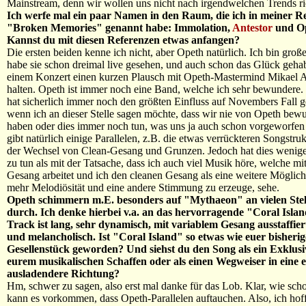
Mainstream, denn wir wollen uns nicht nach irgendwelchen Trends ri
Ich werfe mal ein paar Namen in den Raum, die ich in meiner R
"Broken Memories" genannt habe: Immolation,
Antestor
und Op
Kannst du mit diesen Referenzen etwas anfangen?
Die ersten beiden kenne ich nicht, aber Opeth natürlich. Ich bin groß
habe sie schon dreimal live gesehen, und auch schon das Glück geha
einem Konzert einen kurzen Plausch mit Opeth-Mastermind Mikael A
halten. Opeth ist immer noch eine Band, welche ich sehr bewundere
hat sicherlich immer noch den größten Einfluss auf Novembers Fall g
wenn ich an dieser Stelle sagen möchte, dass wir nie von Opeth bewu
haben oder dies immer noch tun, was uns ja auch schon vorgeworfen
gibt natürlich einige Parallelen, z.B. die etwas verrückteren Songstru
der Wechsel von Clean-Gesang und Grunzen. Jedoch hat dies wenige
zu tun als mit der Tatsache, dass ich auch viel Musik höre, welche mi
Gesang arbeitet und ich den cleanen Gesang als eine weitere Möglich
mehr Melodiösität und eine andere Stimmung zu erzeuge, sehe.
Opeth schimmern m.E. besonders auf "Mythaeon" an vielen Stel
durch. Ich denke hierbei v.a. an das hervorragende "Coral Isla
Track ist lang, sehr dynamisch, mit variablem Gesang ausstaffier
und melancholisch. Ist "Coral Island" so etwas wie euer bisherig
Gesellenstück geworden? Und siehst du den Song als ein Exklus
eurem musikalischen Schaffen oder als einen Wegweiser in eine e
ausladendere Richtung?
Hm, schwer zu sagen, also erst mal danke für das Lob. Klar, wie sch
kann es vorkommen, dass Opeth-Parallelen auftauchen. Also, ich hoff