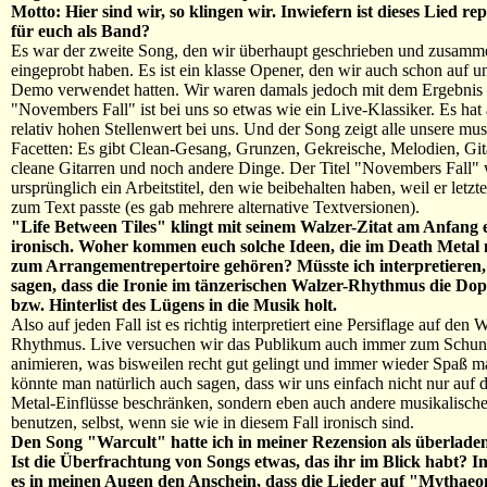
Motto: Hier sind wir, so klingen wir. Inwiefern ist dieses Lied re
für euch als Band?
Es war der zweite Song, den wir überhaupt geschrieben und zusamm
eingeprobt haben. Es ist ein klasse Opener, den wir auch schon auf un
Demo verwendet hatten. Wir waren damals jedoch mit dem Ergebnis 
"Novembers Fall" ist bei uns so etwas wie ein Live-Klassiker. Es hat 
relativ hohen Stellenwert bei uns. Und der Song zeigt alle unsere mus
Facetten: Es gibt Clean-Gesang, Grunzen, Gekreische, Melodien, Git
cleane Gitarren und noch andere Dinge. Der Titel "Novembers Fall"
ursprünglich ein Arbeitstitel, den wie beibehalten haben, weil er letzt
zum Text passte (es gab mehrere alternative Textversionen).
"Life Between Tiles" klingt mit seinem Walzer-Zitat am Anfang 
ironisch. Woher kommen euch solche Ideen, die im Death Metal 
zum Arrangementrepertoire gehören? Müsste ich interpretieren,
sagen, dass die Ironie im tänzerischen Walzer-Rhythmus die Dop
bzw. Hinterlist des Lügens in die Musik holt.
Also auf jeden Fall ist es richtig interpretiert eine Persiflage auf den 
Rhythmus. Live versuchen wir das Publikum auch immer zum Schun
animieren, was bisweilen recht gut gelingt und immer wieder Spaß m
könnte man natürlich auch sagen, dass wir uns einfach nicht nur auf 
Metal-Einflüsse beschränken, sondern eben auch andere musikalische
benutzen, selbst, wenn sie wie in diesem Fall ironisch sind.
Den Song "Warcult" hatte ich in meiner Rezension als überladen 
Ist die Überfrachtung von Songs etwas, das ihr im Blick habt? 
es in meinen Augen den Anschein, dass die Lieder auf "Mythae