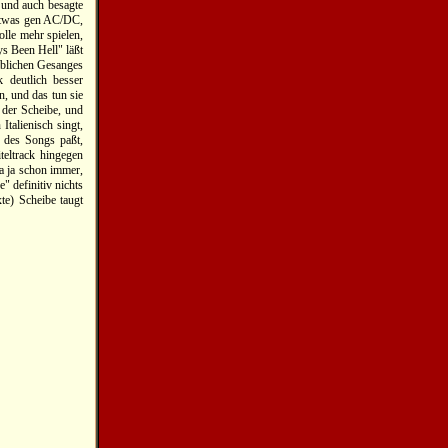
 und auch besagte
 etwas gen AC/DC,
lle mehr spielen,
s Been Hell" läßt
iblichen Gesanges
 deutlich besser
, und das tun sie
 der Scheibe, und
Italienisch singt,
 des Songs paßt,
teltrack hingegen
a ja schon immer,
" definitiv nichts
te) Scheibe taugt