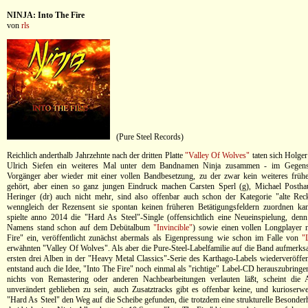
NINJA: Into The Fire
von
rls
(Pure Steel Records)
Reichlich anderthalb Jahrzehnte nach der dritten Platte
"Valley Of Wolves"
taten sich Holge
Ulrich Siefen ein weiteres Mal unter dem Bandnamen Ninja zusammen - im Gegens
Vorgänger aber wieder mit einer vollen Bandbesetzung, zu der zwar kein weiteres früh
gehört, aber einen so ganz jungen Eindruck machen Carsten Sperl (g), Michael Posth
Heringer (dr) auch nicht mehr, sind also offenbar auch schon der Kategorie "alte Rec
wenngleich der Rezensent sie spontan keinen früheren Betätigungsfeldern zuordnen ka
spielte anno 2014 die "Hard As Steel"-Single (offensichtlich eine Neueinspielung, den
Namens stand schon auf dem Debütalbum
"Invincible"
) sowie einen vollen Longplayer 
Fire" ein, veröffentlicht zunächst abermals als Eigenpressung wie schon im Falle von
"
erwähnten "Valley Of Wolves". Als aber die Pure-Steel-Labelfamilie auf die Band aufmerk
ersten drei Alben in der "Heavy Metal Classics"-Serie des Karthago-Labels wiederveröffen
entstand auch die Idee, "Into The Fire" noch einmal als "richtige" Label-CD herauszubring
nichts von Remastering oder anderen Nachbearbeitungen verlauten läßt, scheint die
unverändert geblieben zu sein, auch Zusatztracks gibt es offenbar keine, und kurioserwe
"Hard As Steel" den Weg auf die Scheibe gefunden, die trotzdem eine strukturelle Besonderh