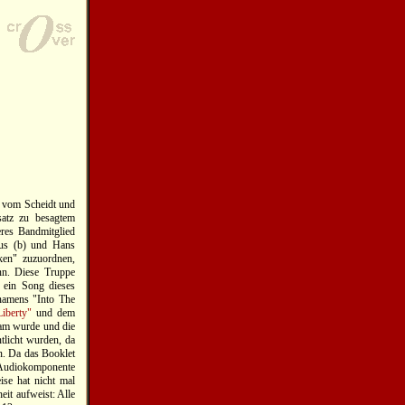
r vom Scheidt und
atz zu besagtem
eres Bandmitglied
aus (b) und Hans
ken" zuzuordnen,
nn. Diese Truppe
n ein Song dieses
namens "Into The
Liberty"
und dem
sam wurde und die
tlicht wurden, da
en. Da das Booklet
 Audiokomponente
ise hat nicht mal
eit aufweist: Alle