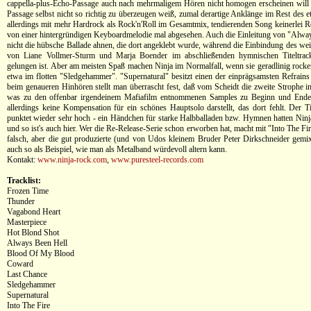
cappella-plus-Echo-Passage auch nach mehrmaligem Hören nicht homogen erscheinen will
Passage selbst nicht so richtig zu überzeugen weiß, zumal derartige Anklänge im Rest des
allerdings mit mehr Hardrock als Rock'n'Roll im Gesamtmix, tendierenden Song keinerlei Ro
von einer hintergründigen Keyboardmelodie mal abgesehen. Auch die Einleitung von "Alway
nicht die hübsche Ballade ahnen, die dort angeklebt wurde, während die Einbindung des we
von Liane Vollmer-Sturm und Marja Boender im abschließenden hymnischen Titeltrack
gelungen ist. Aber am meisten Spaß machen Ninja im Normalfall, wenn sie geradlinig rocken
etwa im flotten "Sledgehammer". "Supernatural" besitzt einen der einprägsamsten Refrains
beim genaueren Hinhören stellt man überrascht fest, daß vom Scheidt die zweite Strophe in 
was zu den offenbar irgendeinem Mafiafilm entnommenen Samples zu Beginn und Ende
allerdings keine Kompensation für ein schönes Hauptsolo darstellt, das dort fehlt. Der Ti
punktet wieder sehr hoch - ein Händchen für starke Halbballaden bzw. Hymnen hatten Ninj
und so ist's auch hier. Wer die Re-Release-Serie schon erworben hat, macht mit "Into The Fire
falsch, aber die gut produzierte (und von Udos kleinem Bruder Peter Dirkschneider gemix
auch so als Beispiel, wie man als Metalband würdevoll altern kann.
Kontakt:
www.ninja-rock.com
,
www.puresteel-records.com
Tracklist:
Frozen Time
Thunder
Vagabond Heart
Masterpiece
Hot Blond Shot
Always Been Hell
Blood Of My Blood
Coward
Last Chance
Sledgehammer
Supernatural
Into The Fire