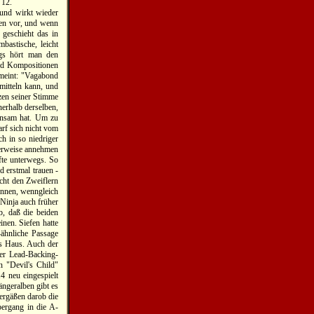
 12.
 und wirkt wieder
ßen vor, und wenn
 geschieht das in
mbastische, leicht
ngs hört man den
und Kompositionen
gemeint: "Vagabond
mitteln kann, und
nzen seiner Stimme
nerhalb derselben,
insam hat. Um zu
rf sich nicht vom
h in so niedriger
gerweise annehmen
äfte unterwegs. So
 erstmal trauen -
acht den Zweiflern
önnen, wenngleich
 Ninja auch früher
b, daß die beiden
nen. Siefen hatte
ähnliche Passage
ns Haus. Auch der
er Lead-Backing-
n "Devil's Child"
4 neu eingespielt
ängeralben gibt es
vergäßen darob die
bergang in die A-