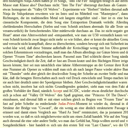
drei bisherigen Ninja-Alben hatten je 10 Songs, "Into The Fire" hingegen bringt es auf deren
Masse statt Klasse also? Durchaus nicht: "Into The Fire" überzeugt durchaus als Ganzes
etwas homogener als "Valley Of Wolves" - Experimente wie "Herbert" bleiben diesmal au
Ninja ihr Stilspektrum erweitern wie im Intro und im Mittelteil von "Masterpiece", dann
Richtungen, die im traditionellen Metal seit langem eingeführt sind - hier ist es eine bo
cineastische Komponente, die dem Song eine Extraportion Dramatik verleiht. Allerdi
chefdenkenden Herrschaften (Siefen und vom Scheidt zeichnen abermals für alle Texte 
verantwortlich) ihr fortschreitendes Alter mittlerweile durchaus an. Das ist nicht negativ 
Heart" atmet eine Altersweisheit und -entspanntheit, wie man sie U50 vermutlich kaum ver
vom Scheidt kreischt zwar längst nicht mehr so wie früher, aber er kennt die aktuellen Gre
und versucht nicht krampfhaft, diese zu überschreiten, sondern bewegt sich mit Sicherheit in
wobei klar wird, daß diese Stimme außerhalb der Kreischlage wenig mit Jon Oliva geme
solchen Erkenntnissen vorzudringen, muß man das Album allerdings zur Gänze hören und da
Opener "Frozen Time" abschrecken lassen. Passend zum Titel schleicht dieser Song nämlic
Geschwindigkeit durch die Zeit, daß er fast am Doom kratzt und den flüchtigen Hörer irri
lassen könnte, hier sei nun tatsächlich eine lahme Altherrentruppe an der Grenze ihrer Kr
eine Nummer als Opener zu wählen muß man sich als nach langer Pause wieder aktive Band
mit "Thunder" steht aber gleich der druckvollste Song der Scheibe an zweiter Stelle und m
klar, daß die betagten Herrschaften auch noch viel Druck entwickeln und Tempo machen k
sie auch hier deutlich unter der Speedgrenze bleiben. Aber Geschwindigkeitsfanatiker waren
schon nicht, insofern hat sich nichts Grundlegendes geändert, sieht man von dem Fakt a
großen Vorbilder der Band, nämlich
Accept
und AC/DC, wieder etwas deutlicher durchschei
sich ja schon auf "Valley Of Wolves" den Spaß gegönnt, eine "Princess Of The Dawn"-
einzubauen, und diesmal fällt er mit einer solchen gleich zu Beginn von "Frozen Time" i
fast auf jeder Scheibe zu entdeckende
Judas-Priest
-Moment ist wieder da, diesmal in d
Struktur der Bridge von "Coward", die ein wenig an eine ähnlich strukturierte Passage i
erinnert und damit einen Vergleich aus "Hard As Steel" reminisziert, das ja justament 201
worden war, so daß es sich möglicherweise nicht um einen Zufall handelt. Wie auf den Vorg
auch diesmal die eine oder andere Stelle, wo man das Gefühl hat, Ninja wollten zuviel und 
Songdienlichkeit - hier handelt es sich um den ersten Teil von "Last Chance", wo der Ü