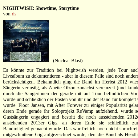
NIGHTWISH: Showtime, Storytime
von
rls
(Nuclear Blast)
Es könnte zur Tradition bei Nightwish werden, jede Tour au
Livealbum zu dokumentieren - aber in diesem Falle sind noch ander
berücksichtigen. Bekanntlich ging die Band im Herbst 2012 wied
Sängerin verlustig, als Anette Olzon zunächst vereinzelt (und krank
durch die Sängerinnen der gerade mit auf Tour befindlichen Vorb
wurde und schließlich der Posten von ihr und der Band für komplett v
wurde. Floor Jansen, mit After Forever zu einiger Popularität gel
deren Ende gerade ihr Soloprojekt ReVamp aufziehend, wurde sch
Gastsängerin engagiert und bestritt die noch ausstehenden 2012
anstehenden 2013er Gigs, an deren Ende sie schließlich zum
Bandmitglied gemacht wurde. Das war freilich noch nicht spruchreif,
mitgeschnittene Gig aufgezeichnet wurde, den die Band als Headli