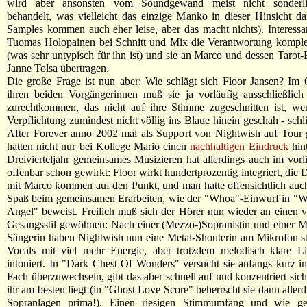
wird aber ansonsten vom Soundgewand meist nicht sonderlic
behandelt, was vielleicht das einzige Manko in dieser Hinsicht dars
Samples kommen auch eher leise, aber das macht nichts). Interessa
Tuomas Holopainen bei Schnitt und Mix die Verantwortung komple
(was sehr untypisch für ihn ist) und sie an Marco und dessen Tarot
Janne Tolsa übertragen.
Die große Frage ist nun aber: Wie schlägt sich Floor Jansen? Im
ihren beiden Vorgängerinnen muß sie ja vorläufig ausschließlich
zurechtkommen, das nicht auf ihre Stimme zugeschnitten ist, wen
Verpflichtung zumindest nicht völlig ins Blaue hinein geschah - schl
After Forever anno 2002 mal als Support von Nightwish auf Tour
hatten nicht nur bei Kollege Mario einen
nachhaltigen Eindruck
hint
Dreivierteljahr gemeinsames Musizieren hat allerdings auch im vorl
offenbar schon gewirkt: Floor wirkt hundertprozentig integriert, die
mit Marco kommen auf den Punkt, und man hatte offensichtlich au
Spaß beim gemeinsamen Erarbeiten, wie der "Whoa"-Einwurf in "W
Angel" beweist. Freilich muß sich der Hörer nun wieder an einen v
Gesangsstil gewöhnen: Nach einer (Mezzo-)Sopranistin und einer 
Sängerin haben Nightwish nun eine Metal-Shouterin am Mikrofon st
Vocals mit viel mehr Energie, aber trotzdem melodisch klare Li
intoniert. In "Dark Chest Of Wonders" versucht sie anfangs kurz in
Fach überzuwechseln, gibt das aber schnell auf und konzentriert sich
ihr am besten liegt (in "Ghost Love Score" beherrscht sie dann aller
Sopranlagen prima!). Einen riesigen Stimmumfang und wie ge