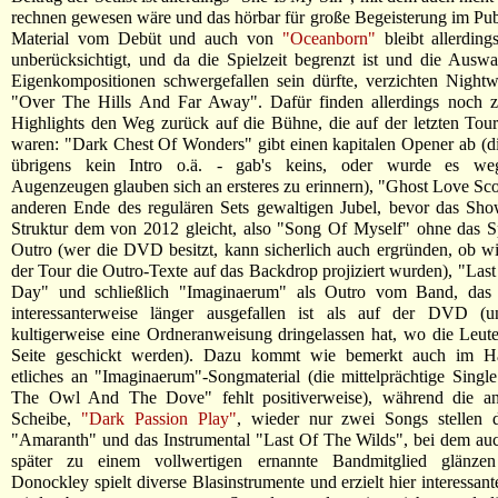
rechnen gewesen wäre und das hörbar für große Begeisterung im Pub
Material vom Debüt und auch von
"Oceanborn"
bleibt allerdin
unberücksichtigt, und da die Spielzeit begrenzt ist und die Ausw
Eigenkompositionen schwergefallen sein dürfte, verzichten Night
"Over The Hills And Far Away". Dafür finden allerdings noch
Highlights den Weg zurück auf die Bühne, die auf der letzten Tou
waren: "Dark Chest Of Wonders" gibt einen kapitalen Opener ab (d
übrigens kein Intro o.ä. - gab's keins, oder wurde es wegg
Augenzeugen glauben sich an ersteres zu erinnern), "Ghost Love Sco
anderen Ende des regulären Sets gewaltigen Jubel, bevor das Sho
Struktur dem von 2012 gleicht, also "Song Of Myself" ohne das 
Outro (wer die DVD besitzt, kann sicherlich auch ergründen, ob w
der Tour die Outro-Texte auf das Backdrop projiziert wurden), "Las
Day" und schließlich "Imaginaerum" als Outro vom Band, das
interessanterweise länger ausgefallen ist als auf der DVD 
kultigerweise eine Ordneranweisung dringelassen hat, wo die Leut
Seite geschickt werden). Dazu kommt wie bemerkt auch im Ha
etliches an "Imaginaerum"-Songmaterial (die mittelprächtige Sing
The Owl And The Dove" fehlt positiverweise), während die an
Scheibe,
"Dark Passion Play"
, wieder nur zwei Songs stellen d
"Amaranth" und das Instrumental "Last Of The Wilds", bei dem au
später zu einem vollwertigen ernannte Bandmitglied glänzen
Donockley spielt diverse Blasinstrumente und erzielt hier interessan