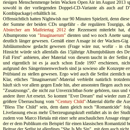
riesigen Menschenmenge beim Wacken Open Air im August 2013 spi
sowohl in der vorliegenden Doppel-CD-Variante als auch auf 
Kombipackage) erhältlich ist.
Offensichtlich hatten Nightwish nur 90 Minuten Spielzeit, denn diese 
der Summe der beiden CDs ungefähr - die regulären Tourgigs, 
Abstecher am Maifeiertag 2012
der Rezensent miterlebt hat, 
Albumpromo von
"Imaginaerum"
dienten und wo noch Anette sang
deutlich länger gewesen. Gemäß einer Ansage ist der Wacken-Gig a
Jubiläumsshow gedacht gewesen (Frage wäre nur, wofür - in chr
Hinsicht würde sich allenfalls das 15jährige Albumjubiläum des D
Fall First" anbieten, aber Material von diesem taucht in der Setlist 
und eigentlich ist es ja auch schon Ende 1997 erschienen, nich
aufgrund des Sängerinnenwechsels sind ja sowieso alle Konzepte er
Prüfstand zu stellen gewesen. Ergo wird auch die Setlist ziemlich 
Klar, etliches "Imaginaerum"-Material verbleibt natürlich trotzd
häuft sich vor allem gegen Ende hin, aber ansonsten fliegen auch noc
"Zusatzsongs", die nicht zur Unverzichtbar-Sorte gehören, raus und
andere ihrer Art ersetzt. So kommt "Ever Dream" mal wieder zum Z
größere Überraschung vom
"Century Child"
-Material dürfte die A
"Bless The Child" sein, dem dann gleich noch "Romanticide" folg
Livefassung etwas mehr Überzeugungskraft entfaltet als in der Stud
zudem von Marco Hietala mit einer sehr anschaulichen Ansage eingele
der er dem Publikum ein Beispiel für einen klassischen Romantizid br
Beitrag der Setlist ist allerdings "She Is My Sin", mit dem auch nich