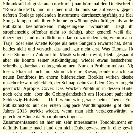
Stimmkraft bringt sie auch noch mit (man höre mal den Duettschrei 
"Romanticide"!), und nur hier und da muß sie aufpassen, gegen 
tieferen Tonlage spielenden Instrumente durchsetzungsfähig zu bl
Songs klingen mit ihrer Stimme gewöhnungsbedürftiger als and
Publikum beeindruckend mitgesungene "Amaranth" liegt ih
strophenseitig offenbar nicht so richtig), aber generell weiß di
überzeugen, und man dürfte nur dann unzufrieden sein, wenn man 
Tarja- oder eine Anette-Kopie als neue Sängerin erwartet hat, denn 
beides nicht und versucht das auch gar nicht erst. Was Tuomas H
diese Stimme in Zukunft für Musik schreiben wird, bleibt gespann
aber sie könnte seiner Ankündigung, wieder etwas basischeres
schreiben, durchaus entgegenkommen. Nur ein Problem müssen Ni
lösen: Floor ist nicht nur stimmlich eine Riesin, sondern auch kör
neuen Bandfotos im enorm bilderreichen Booklet wirken diesbe
unsicher bzw. unglücklich, der Schnappschuß auf dem Cover umgeh
geschickt. Apropos Cover: Das Wacken-Publikum in dessen Hinter
noch echt sein, aber die Gebirgslandschaft am Horizont paßt nich
Schleswig-Holstein ... Und wenn wir gerade beim Thema Foto
Publikumsfoto auf der ersten Digipack-Wandlungsseite gibt den Z
Jahres 2013 perfekt wieder, wenn man sich vergegenwärtigt, w
gereckten Hände da Smartphones tragen ...
Zusammenfassend ist hier ein sehr interessantes Tondokument ent
definitiv Laune macht und den nicht Dabeigewesenen in eine gewi