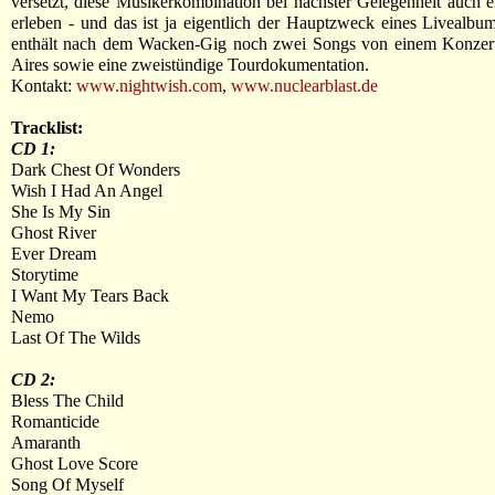
versetzt, diese Musikerkombination bei nächster Gelegenheit auch e
erleben - und das ist ja eigentlich der Hauptzweck eines Liveal
enthält nach dem Wacken-Gig noch zwei Songs von einem Konzer
Aires sowie eine zweistündige Tourdokumentation.
Kontakt:
www.nightwish.com
,
www.nuclearblast.de
Tracklist:
CD 1:
Dark Chest Of Wonders
Wish I Had An Angel
She Is My Sin
Ghost River
Ever Dream
Storytime
I Want My Tears Back
Nemo
Last Of The Wilds
CD 2:
Bless The Child
Romanticide
Amaranth
Ghost Love Score
Song Of Myself