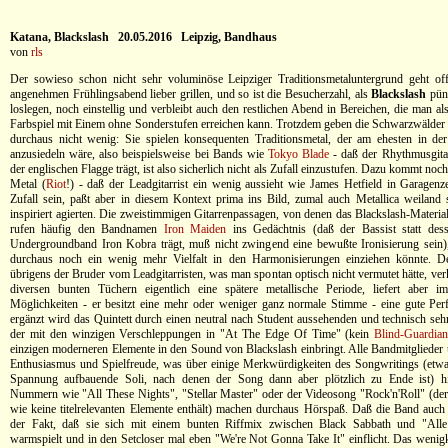
Katana, Blackslash 20.05.2016 Leipzig, Bandhaus
von
rls
Der sowieso schon nicht sehr voluminöse Leipziger Traditionsmetaluntergrund geht of
angenehmen Frühlingsabend lieber grillen, und so ist die Besucherzahl, als
Blackslash
pün
loslegen, noch einstellig und verbleibt auch den restlichen Abend in Bereichen, die man al
Farbspiel mit Einem ohne Sonderstufen erreichen kann. Trotzdem geben die Schwarzwälder al
durchaus nicht wenig: Sie spielen konsequenten Traditionsmetal, der am ehesten in
anzusiedeln wäre, also beispielsweise bei Bands wie
Tokyo Blade
- daß der Rhythmusgitarr
der englischen Flagge trägt, ist also sicherlich nicht als Zufall einzustufen. Dazu kommt no
Metal (
Riot
!) - daß der Leadgitarrist ein wenig aussieht wie James Hetfield in Garagenze
Zufall sein, paßt aber in diesem Kontext prima ins Bild, zumal auch Metallica weila
inspiriert agierten. Die zweistimmigen Gitarrenpassagen, von denen das Blackslash-Materia
rufen häufig den Bandnamen
Iron Maiden
ins Gedächtnis (daß der Bassist statt dess
Undergroundband Iron Kobra trägt, muß nicht zwingend eine bewußte Ironisierung sein)
durchaus noch ein wenig mehr Vielfalt in den Harmonisierungen einziehen könnte. De
übrigens der Bruder vom Leadgitarristen, was man spontan optisch nicht vermutet hätte, ver
diversen bunten Tüchern eigentlich eine spätere metallische Periode, liefert aber 
Möglichkeiten - er besitzt eine mehr oder weniger ganz normale Stimme - eine gute Pe
ergänzt wird das Quintett durch einen neutral nach Student aussehenden und technisch seh
der mit den winzigen Verschleppungen in "At The Edge Of Time" (kein
Blind-Guardia
einzigen moderneren Elemente in den Sound von Blackslash einbringt. Alle Bandmitglieder
Enthusiasmus und Spielfreude, was über einige Merkwürdigkeiten des Songwritings (etw
Spannung aufbauende Soli, nach denen der Song dann aber plötzlich zu Ende ist) hi
Nummern wie "All These Nights", "Stellar Master" oder der Videosong "Rock'n'Roll" (der 
wie keine titelrelevanten Elemente enthält) machen durchaus Hörspaß. Daß die Band auch
der Fakt, daß sie sich mit einem bunten Riffmix zwischen Black Sabbath und "All
warmspielt und in den Setcloser mal eben "We're Not Gonna Take It" einflicht. Das weni