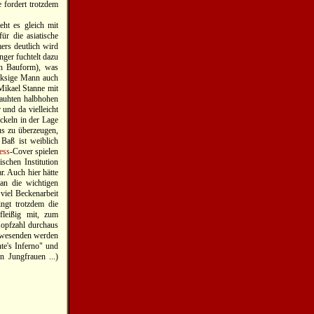
e fordert trotzdem
eht es gleich mit
r die asiatische
ers deutlich wird
ger fuchtelt dazu
n Bauform), was
laksige Mann auch
Mikael Stanne mit
rauhten halbhohen
und da vielleicht
ckeln in der Lage
us zu überzeugen,
 Baß ist weiblich
ess
-Cover spielen
schen Institution
r. Auch hier hätte
man die wichtigen
viel Beckenarbeit
ngt trotzdem die
leißig mit, zum
Kopfzahl durchaus
Anwesenden werden
te's Inferno" und
 Jungfrauen ...)