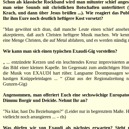
Schon als klassische Rockband wird man mitunter schief ange
man seine Sounds mit christlichen Botschaften unterfüttert 
Krach, und dann über Jesus brüllen ...). Wie reagiert das Pu
Ihr ihm Eure noch deutlich heftigere Kost vorsetzt?
"Man gewöhnt sich dran, daß manche Leute einen schief ansehen
akzeptieren, daß auch Christen heftigere Musik machen. Wir kenn
eine Menge Christen, die auf Metal abfahren, und es werden ständig m
Wie kann man sich einen typischen Exaudi-Gig vorstellen?
„ ... entzündete Kerzen und ein leuchtendes Kreuz improvisierten 
das Bild einer kleinen Kapelle. Im Gegensatz zum andächtigen Hi
die Musik von EXAUDI hart rüber. Langsame Doompassagen wec
hastigen Knüppeleinlagen ... “ (Zitat aus der Regionalzeitung 
Gunzen-Gig)
Angenommen, man offeriert Euch eine sechswöchige Europato
Dimmu Borgir und Deicide. Nehmt Ihr an?
"Na klar, hast Du Beziehungen?" (Leider nur in begrenztem Maße. H
vielleicht noch arrangieren ... – rls)
Was dürfen wir von Exaudi als nächstes erwarten? Steht 