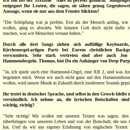
Ich bin bei der Textzeile "Alles ist perfekt gemacht" hängenge
entgegnet Ihr Leuten, die sagen, sie sähen genug Gegenbewei
Aussage, wenn sie nur aus dem Fenster blickten?
"Die Schöpfung war ja perfekt. Erst als der Mensch anfing, wie 
wollen, ging es abwärts. Wir können Gott doch nicht dafür ve
machen, was wir Menschen versaut haben."
Durch alle drei Songs ziehen sich auffällige Keyboards
Kirchenorgel-artigen Parts bei Eurem christlichen Backg
verwundern. Sehr stark vertreten sind aber auch Jon 
Hammondorgeln. Thomas, bist Du ein Anhänger von Deep Purp
"Ja, ich spiele auch eine Hammond-Orgel, eine XB 2, und was Jon
begeistert mich. Wenn wir auch nicht ganz auf den Hammondsoun
wollen, wird unsere Musik in Zukunft durch modernere Sounds geprä
Ihr textet in deutscher Sprache, und selbst in den Growls bleibt d
verständlich. Ich nehme an, die lyrischen Botschaften sin
wichtig, richtig?
"Sehr richtig! Wir wollen mit unseren Texten was sagen, de
rüberbringen von unserem Leben und von der Botschaft, die uns 
hat. Und da wir aus eigener Erfahrung von englischen Texten 