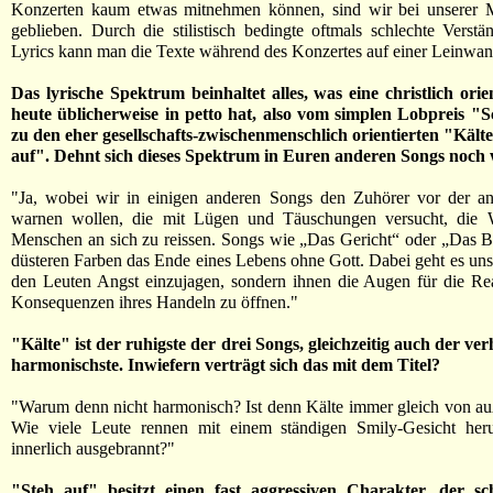
Konzerten kaum etwas mitnehmen können, sind wir bei unserer M
geblieben. Durch die stilistisch bedingte oftmals schlechte Verstän
Lyrics kann man die Texte während des Konzertes auf einer Leinwan
Das lyrische Spektrum beinhaltet alles, was eine christlich ori
heute üblicherweise in petto hat, also vom simplen Lobpreis "S
zu den eher gesellschafts-zwischenmenschlich orientierten "Kält
auf". Dehnt sich dieses Spektrum in Euren anderen Songs noch 
"Ja, wobei wir in einigen anderen Songs den Zuhörer vor der a
warnen wollen, die mit Lügen und Täuschungen versucht, die 
Menschen an sich zu reissen. Songs wie „Das Gericht“ oder „Das B
düsteren Farben das Ende eines Lebens ohne Gott. Dabei geht es uns
den Leuten Angst einzujagen, sondern ihnen die Augen für die Rea
Konsequenzen ihres Handeln zu öffnen."
"Kälte" ist der ruhigste der drei Songs, gleichzeitig auch der ve
harmonischste. Inwiefern verträgt sich das mit dem Titel?
"Warum denn nicht harmonisch? Ist denn Kälte immer gleich von au
Wie viele Leute rennen mit einem ständigen Smily-Gesicht he
innerlich ausgebrannt?"
"Steh auf" besitzt einen fast aggressiven Charakter, der s