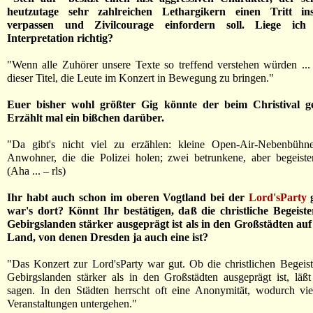
heutzutage sehr zahlreichen Lethargikern einen Tritt ins 
verpassen und Zivilcourage einfordern soll. Liege ich
Interpretation richtig?
"Wenn alle Zuhörer unsere Texte so treffend verstehen würden ... 
dieser Titel, die Leute im Konzert in Bewegung zu bringen."
Euer bisher wohl größter Gig könnte der beim Christival ge
Erzählt mal ein bißchen darüber.
"Da gibt's nicht viel zu erzählen: kleine Open-Air-Nebenbüh
Anwohner, die die Polizei holen; zwei betrunkene, aber begeiste
(Aha ... – rls)
Ihr habt auch schon im oberen Vogtland bei der
Lord'sParty
g
war's dort? Könnt Ihr bestätigen, daß die christliche Begeist
Gebirgslanden stärker ausgeprägt ist als in den Großstädten auf
Land, von denen Dresden ja auch eine ist?
"Das Konzert zur Lord'sParty war gut. Ob die christlichen Begeis
Gebirgslanden stärker als in den Großstädten ausgeprägt ist, läß
sagen. In den Städten herrscht oft eine Anonymität, wodurch viel
Veranstaltungen untergehen."