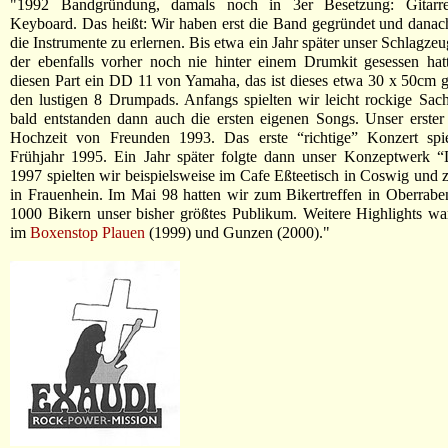
"1992 Bandgründung, damals noch in 3er Besetzung: Gitarr
Keyboard. Das heißt: Wir haben erst die Band gegründet und dana
die Instrumente zu erlernen. Bis etwa ein Jahr später unser Schlagze
der ebenfalls vorher noch nie hinter einem Drumkit gesessen hat
diesen Part ein DD 11 von Yamaha, das ist dieses etwa 30 x 50cm g
den lustigen 8 Drumpads. Anfangs spielten wir leicht rockige Sa
bald entstanden dann auch die ersten eigenen Songs. Unser erste
Hochzeit von Freunden 1993. Das erste “richtige” Konzert spi
Frühjahr 1995. Ein Jahr später folgte dann unser Konzeptwerk “
1997 spielten wir beispielsweise im Cafe Eßteetisch in Coswig und
in Frauenhein. Im Mai 98 hatten wir zum Bikertreffen in Oberraben
1000 Bikern unser bisher größtes Publikum. Weitere Highlights w
im
Boxenstop Plauen
(1999) und Gunzen (2000)."