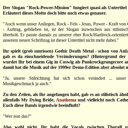
Der Slogan "Rock-Power-Mission" fungiert quasi als Untertitel
Erläutert dieses Motto doch bitte noch etwas genauer.
"Auch wenn unser Anliegen, Rock - Fels - Jesus, Power - Kraft von 
- Auftrag, geblieben ist, ist der Slogan inzwischen aus stilisti
überholt. Er passte damals zu unserer eher Rock/Hardrock-orientier
unserem neuen Schriftzug ist dieser Untertitel nicht mehr dabei."
Ihr spielt (grob umrissen) Gothic Death Metal - schon von Anf
gab es da einschneidende Veränderungen? (Hintergrund der 
wurdet Ihr bei einem Gig in Coswig als Punkrockgrungecore a
damit hat die Musik auf der 1999er Demo-Edition aber absolut ni
"Ja, unsere Stilrichtung hat sich schon verändert ... unser 
Musikgeschmack ja auch."
Zu den Zeiten, als Ihr angefangen habt, gab es an stilistisch äh
allenfalls My Dying Bride,
Anathema
und vielleicht noch Cath
Euch diese Bands irgendwie beeinflußt?
"Wer issn das?"
Also wohl nicht. Ihr habt die Vocals zwischen Thoralf