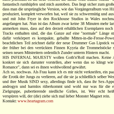
fantastisch rumhüpfen und mich austoben. Das liegt sicher zum große
dass man die ursprüngliche Version, wie das Vorgängeralbum von Hiil
produziert, komplett verworfen hat, weil sie zu schwermütig und aus
und mit John Fryer in den Rockhouse Studios in Wales nochm
angefangen hat. Nun ist das Album zwar keine 38 Minuten mehr la
anmerken muss, dass auf den derzeit erhältlichen Exemplaren noc
Tracks enthalten sind, die das Ganze auf eine "normale" Länge st
dafür verkörpert es kompakte, geballte Mitten-in-die-Fresse-Pow
beachtlichen Teil zeichnet dafür der neue Drummer Gas Lipstick ve
der früher bei den verrückten Finnen Kyyria die Trommelstöcke
seinen neuen Mitstreitern ordentlich Zunder unterm Hintern macht.
HIS INFERNAL MAJESTY wollen Goth'n'Roll machen. Keine 
konkret sie sich darunter vorstellen, aber wenn das so klingt wi
Romance", dann sei es ihnen wohlwollend gewährt.
Ach so, nochwas. Als Frau kann ich es mir nicht verkneifen, ein pa
die Erotik der Jungs zu verlieren, auf die sie ja schließlich selber W
und ihre Musik SIND sexy, allerdings finde ich, dass ihr Sex-App
androgyn und harmlos rüberkommt und wohl nur was für die e
Zielgruppe, pubertierende niedliche Girlies, ist. Wer echt heiß
verspüren will, der (die) ziehe sich mal lieber Monster Magnet rein.
Kontakt:
www.heartagram.com