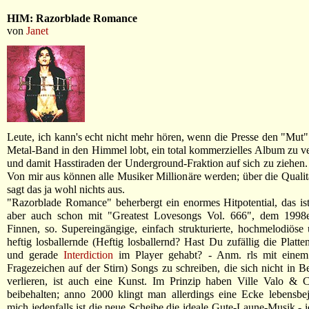
HIM: Razorblade Romance
von
Janet
Leute, ich kann's echt nicht mehr hören, wenn die Presse den "Mut"
Metal-Band in den Himmel lobt, ein total kommerzielles Album zu ve
und damit Hasstiraden der Underground-Fraktion auf sich zu ziehen.
Von mir aus können alle Musiker Millionäre werden; über die Quali
sagt das ja wohl nichts aus.
"Razorblade Romance" beherbergt ein enormes Hitpotential, das ist
aber auch schon mit "Greatest Lovesongs Vol. 666", dem 1998
Finnen, so. Supereingängige, einfach strukturierte, hochmelodiös
heftig losballernde (Heftig losballernd? Hast Du zufällig die Platte
und gerade
Interdiction
im Player gehabt? - Anm. rls mit einem
Fragezeichen auf der Stirn) Songs zu schreiben, die sich nicht in Be
verlieren, ist auch eine Kunst. Im Prinzip haben Ville Valo & C
beibehalten; anno 2000 klingt man allerdings eine Ecke lebensbe
mich jedenfalls ist die neue Scheibe die ideale Gute-Laune-Musik - 