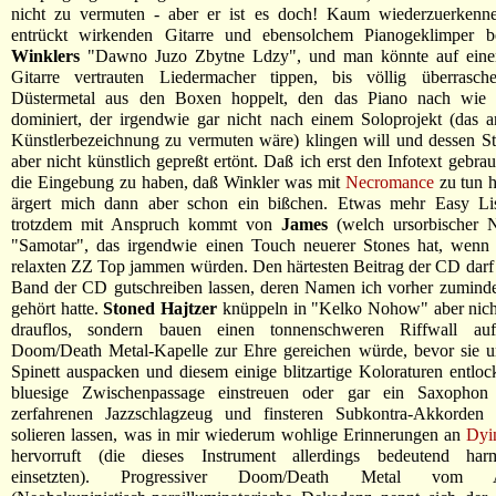
nicht zu vermuten - aber er ist es doch! Kaum wiederzuerkenne
entrückt wirkenden Gitarre und ebensolchem Pianogeklimper 
Winklers
"Dawno Juzo Zbytne Ldzy", und man könnte auf eine
Gitarre vertrauten Liedermacher tippen, bis völlig überrasche
Düstermetal aus den Boxen hoppelt, den das Piano nach wie v
dominiert, der irgendwie gar nicht nach einem Soloprojekt (das a
Künstlerbezeichnung zu vermuten wäre) klingen will und dessen S
aber nicht künstlich gepreßt ertönt. Daß ich erst den Infotext gebra
die Eingebung zu haben, daß Winkler was mit
Necromance
zu tun h
ärgert mich dann aber schon ein bißchen. Etwas mehr Easy Lis
trotzdem mit Anspruch kommt von
James
(welch ursorbischer N
"Samotar", das irgendwie einen Touch neuerer Stones hat, wenn 
relaxten ZZ Top jammen würden. Den härtesten Beitrag der CD darf s
Band der CD gutschreiben lassen, deren Namen ich vorher zuminde
gehört hatte.
Stoned Hajtzer
knüppeln in "Kelko Nohow" aber nicht
drauflos, sondern bauen einen tonnenschweren Riffwall auf
Doom/Death Metal-Kapelle zur Ehre gereichen würde, bevor sie ur
Spinett auspacken und diesem einige blitzartige Koloraturen entlock
bluesige Zwischenpassage einstreuen oder gar ein Saxophon
zerfahrenen Jazzschlagzeug und finsteren Subkontra-Akkorden 
solieren lassen, was in mir wiederum wohlige Erinnerungen an
Dyi
hervorruft (die dieses Instrument allerdings bedeutend harm
einsetzten). Progressiver Doom/Death Metal vom Alle