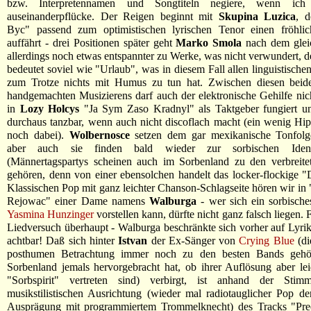
bzw. Interpretennamen und Songtiteln negiere, wenn ic
auseinanderpflücke. Der Reigen beginnt mit
Skupina Luzica
, 
Byc" passend zum optimistischen lyrischen Tenor einen fröhli
auffährt - drei Positionen später geht
Marko Smola
nach dem gleic
allerdings noch etwas entspannter zu Werke, was nicht verwundert,
bedeutet soviel wie "Urlaub", was in diesem Fall allen linguistische
zum Trotze nichts mit Humus zu tun hat. Zwischen diesen bei
handgemachten Musizierens darf auch der elektronische Gehilfe nich
in
Lozy Holcys
"Ja Sym Zaso Kradnyl" als Taktgeber fungiert u
durchaus tanzbar, wenn auch nicht discoflach macht (ein wenig Hi
noch dabei).
Wolbernosce
setzen dem gar mexikanische Tonfolg
aber auch sie finden bald wieder zur sorbischen Ident
(Männertagspartys scheinen auch im Sorbenland zu den verbreitet
gehören, denn von einer ebensolchen handelt das locker-flockige 
Klassischen Pop mit ganz leichter Chanson-Schlagseite hören wir i
Rejowac" einer Dame namens
Walburga
- wer sich ein sorbisch
Yasmina Hunzinger
vorstellen kann, dürfte nicht ganz falsch liegen. 
Liedversuch überhaupt - Walburga beschränkte sich vorher auf Lyrik
achtbar! Daß sich hinter
Istvan
der Ex-Sänger von
Crying Blue
(di
posthumen Betrachtung immer noch zu den besten Bands gehör
Sorbenland jemals hervorgebracht hat, ob ihrer Auflösung aber lei
"Sorbspirit" vertreten sind) verbirgt, ist anhand der Sti
musikstilistischen Ausrichtung (wieder mal radiotauglicher Pop de
Ausprägung mit programmiertem Trommelknecht) des Tracks "Pre