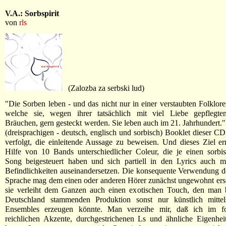
V.A.: Sorbspirit
von
rls
(Zalozba za serbski lud)
"Die Sorben leben - und das nicht nur in einer verstaubten Folklore
welche sie, wegen ihrer tatsächlich mit viel Liebe gepflegte
Bräuchen, gern gesteckt werden. Sie leben auch im 21. Jahrhundert." 
(dreisprachigen - deutsch, englisch und sorbisch) Booklet dieser CD,
verfolgt, die einleitende Aussage zu beweisen. Und dieses Ziel err
Hilfe von 10 Bands unterschiedlicher Coleur, die je einen sorbi
Song beigesteuert haben und sich partiell in den Lyrics auch mi
Befindlichkeiten auseinandersetzen. Die konsequente Verwendung d
Sprache mag dem einen oder anderen Hörer zunächst ungewohnt ers
sie verleiht dem Ganzen auch einen exotischen Touch, den man b
Deutschland stammenden Produktion sonst nur künstlich mittels
Ensembles erzeugen könnte. Man verzeihe mir, daß ich im fo
reichlichen Akzente, durchgestrichenen Ls und ähnliche Eigenhei