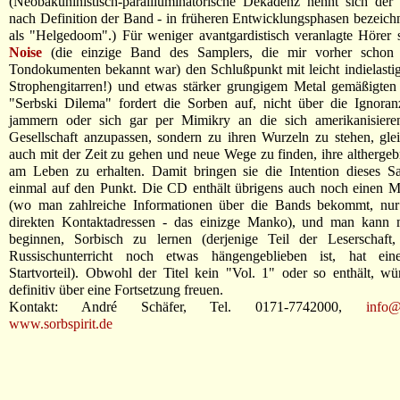
(Neobakuninistisch-parailluminatorische Dekadenz nennt sich der 
nach Definition der Band - in früheren Entwicklungsphasen bezeich
als "Helgedoom".) Für weniger avantgardistisch veranlagte Hörer
Noise
(die einzige Band des Samplers, die mir vorher schon
Tondokumenten bekannt war) den Schlußpunkt mit leicht indielasti
Strophengitarren!) und etwas stärker grungigem Metal gemäßigten
"Serbski Dilema" fordert die Sorben auf, nicht über die Ignoran
jammern oder sich gar per Mimikry an die sich amerikanisiere
Gesellschaft anzupassen, sondern zu ihren Wurzeln zu stehen, glei
auch mit der Zeit zu gehen und neue Wege zu finden, ihre althergeb
am Leben zu erhalten. Damit bringen sie die Intention dieses S
einmal auf den Punkt. Die CD enthält übrigens auch noch einen M
(wo man zahlreiche Informationen über die Bands bekommt, nur 
direkten Kontaktadressen - das einizge Manko), und man kann m
beginnen, Sorbisch zu lernen (derjenige Teil der Leserschaft
Russischunterricht noch etwas hängengeblieben ist, hat ein
Startvorteil). Obwohl der Titel kein "Vol. 1" oder so enthält, w
definitiv über eine Fortsetzung freuen.
Kontakt: André Schäfer, Tel. 0171-7742000,
info@
www.sorbspirit.de