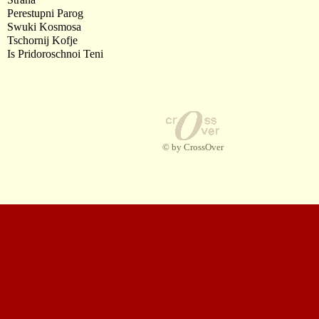
Perestupni Parog
Swuki Kosmosa
Tschornij Kofje
Is Pridoroschnoi Teni
© by CrossOver