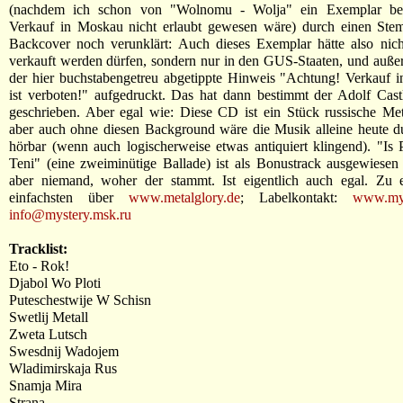
(nachdem ich schon von "Wolnomu - Wolja" ein Exemplar besi
Verkauf in Moskau nicht erlaubt gewesen wäre) durch einen Ste
Backcover noch verunklärt: Auch dieses Exemplar hätte also nic
verkauft werden dürfen, sondern nur in den GUS-Staaten, und auße
der hier buchstabengetreu abgetippte Hinweis "Achtung! Verkauf 
ist verboten!" aufgedruckt. Das hat dann bestimmt der Adolf Cast
geschrieben. Aber egal wie: Diese CD ist ein Stück russische Met
aber auch ohne diesen Background wäre die Musik alleine heute d
hörbar (wenn auch logischerweise etwas antiquiert klingend). "Is 
Teni" (eine zweiminütige Ballade) ist als Bonustrack ausgewiesen
aber niemand, woher der stammt. Ist eigentlich auch egal. Zu
einfachsten über
www.metalglory.de
; Labelkontakt:
www.mys
info@mystery.msk.ru
Tracklist:
Eto - Rok!
Djabol Wo Ploti
Puteschestwije W Schisn
Swetlij Metall
Zweta Lutsch
Swesdnij Wadojem
Wladimirskaja Rus
Snamja Mira
Strana