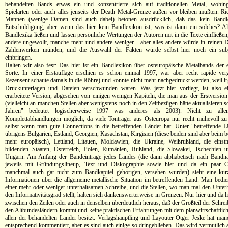
behandelten Bands etwas ein und konzentrierte sich auf traditionellen Metal, wohing
Spielarten oder auch alles jenseits der Death Metal-Grenze außen vor bleiben mußten. Ri
Mannen (wenige Damen sind auch dabei) betonen ausdrücklich, daß das kein Bandle
Entschuldigung, aber wenn das hier kein Bandlexikon ist, was ist dann ein solches? A
Bandlexika ließen und lassen persönliche Wertungen der Autoren mit in die Texte einfließe
andere ungewollt, manche mehr und andere weniger - aber alles andere würde in reinen 
Zahlenwerken münden, und die Auswahl der Fakten würde selbst hier noch ein sub
einbringen.
Halten wir also fest: Das hier ist ein Bandlexikon über osteuropäische Metalbands der eh
Sorte. In einer Erstauflage erschien es schon einmal 1997, war aber recht rapide ver
Rezensent schaute damals in die Röhre) und konnte nicht mehr nachgedruckt werden, weil i
Druckunterlagen und Dateien verschwunden waren. Was jetzt hier vorliegt, ist also e
erarbeitete Version, abgesehen von einigen wenigen Kapiteln, die man aus der Erstversi
(vielleicht an manchen Stellen aber wenigstens noch in den Zeitbezügen hätte aktualisieren s
Jahren" bedeutet logischerweise 1997 was anderes als 2003). Nicht zu all
Komplettabhandlungen möglich, da viele Tonträger aus Osteuropa nur recht mühevoll z
selbst wenn man gute Connections in die betreffenden Länder hat. Unter "betreffende Lä
übrigens Bulgarien, Estland, Georgien, Kasachstan, Kirgisien (diese beiden sind aber beim b
mehr europäisch), Lettland, Litauen, Moldawien, die Ukraine, Weißrußland, die einst
bildenden Staaten, Österreich, Polen, Rumänien, Rußland, die Slowakei, Tschechien u
Ungarn. Am Anfang der Bandeinträge jedes Landes (die dann alphabetisch nach Bandna
jeweils mit Gründungslineup, Text und Diskographie sowie hier und da ein paar C
manchmal auch gar nicht zum Bandkapitel gehörigen, versehen wurden) steht eine kurz
Informationen über die allgemeine metallische Situation im betreffenden Land. Man bedie
einer mehr oder weniger unterhaltsamen Schreibe, und die Stellen, wo man mal den Unter
den Informativitätsgrad stellt, halten sich dankenswerterweise in Grenzen. Nur hier und da 
zwischen den Zeilen oder auch in denselben überdeutlich heraus, daß der Großteil der Schre
den Altbundesländern kommt und keine praktischen Erfahrungen mit dem planwirtschaftlich
allen der behandelten Länder besitzt. Verlagshäuptling und Layouter Otger Jeske hat man
entsprechend kommentiert, aber es sind auch einige so dringeblieben. Das wird vermutlich 