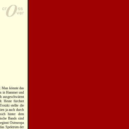
r. Man könnte das
nden in Hammer und
ch ausgeschwärmt
. Heute fürchtet
otzki stellte die
ien ja auch durch
sich hinter dem
nische Bands sind
r beginnt Osteuropa
 das Spektrum der