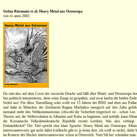
Stefan Riermaier et al: Heavy Metal aus Osteuropa
von
rls
anno 2003
Da sitzt also auf dem Cover der russische Drache und fällt über Mittel- und Westeuropa he
fast politisch interpretieren, denn seine Zunge ist gespalten, und zwar laufen die beiden E
Sichel aus! Für diese Darstellung wäre wohl vor 15 Jahren der BND mal eben aus Pulla
und hätte in München der Zeichnerin Regina Machalica energisch auf den Zahn gefühlt
niemand mehr den Weltkommunismus (obwohl die Sicherheit trügerisch ist - schon Leo Tr
Theorie auf, die Weltrevolution in Albanien und Kuba zu beginnen, und notfalls kann Alban
die Koreanische Volksdemokratische Republik ersetzt werden). Was also verbirgt 
Einbanddeckel? Der Titel spricht eine klare Sprache: Heavy Metal aus Osteuropa. Alba
interessanterweise gar nicht dabei (vielleicht gibt es ja keine dort, ich weiß es nicht), dafü
im Kontext des Buches interessanterweise schon in Österreich. Vom Stil her schränkte man