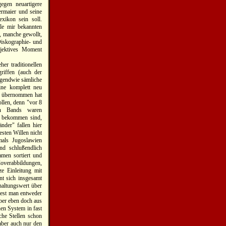
egen neuartigere
ermaier und seine
xikon sein soll.
lle mir bekannten
n, manche gewollt,
Diskographie- und
jektives Moment
er traditionellen
griffen (auch der
rgendwie sämliche
ine komplett neu
on übernommen hat
ollen, denn "vor 8
en Bands waren
u bekommen sind,
nder" fallen hier
esten Willen nicht
mals Jugoslawien
nd schlußendlich
men sortiert und
overabbildungen,
e Einleitung mit
nt sich insgesamt
haltungswert über
liest man entweder
iber eben doch aus
en System in fast
che Stellen schon
aber auch nur den