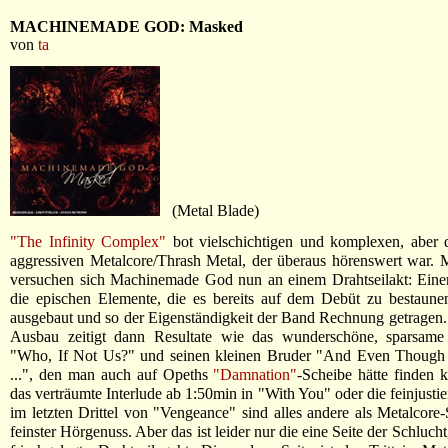
MACHINEMADE GOD: Masked
von
ta
(Metal Blade)
"The Infinity Complex"
bot vielschichtigen und komplexen, aber 
aggressiven Metalcore/Thrash Metal, der überaus hörenswert war.
versuchen sich Machinemade God nun an einem Drahtseilakt: Einer
die epischen Elemente, die es bereits auf dem Debüt zu bestaune
ausgebaut und so der Eigenständigkeit der Band Rechnung getragen.
Ausbau zeitigt dann Resultate wie das wunderschöne, sparsame 
"Who, If Not Us?" und seinen kleinen Bruder "And Even Though
...", den man auch auf Opeths
"Damnation"
-Scheibe hätte finden
das verträumte Interlude ab 1:50min in "With You" oder die feinjustie
im letzten Drittel von "Vengeance" sind alles andere als Metalcore
feinster Hörgenuss. Aber das ist leider nur die eine Seite der Schlucht