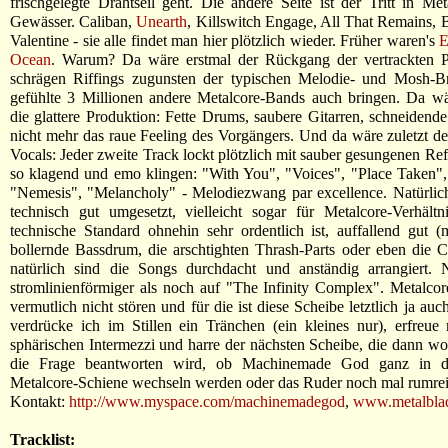
frischgelegte Drahtseil geht. Die andere Seite ist der Tritt in Met
Gewässer. Caliban,
Unearth
, Killswitch Engage, All That Remains, 
Valentine - sie alle findet man hier plötzlich wieder. Früher waren's
E
Ocean
. Warum? Da wäre erstmal der Rückgang der vertrackten P
schrägen Riffings zugunsten der typischen Melodie- und Mosh-Br
gefühlte 3 Millionen andere Metalcore-Bands auch bringen. Da w
die glattere Produktion: Fette Drums, saubere Gitarren, schneidende
nicht mehr das raue Feeling des Vorgängers. Und da wäre zuletzt d
Vocals: Jeder zweite Track lockt plötzlich mit sauber gesungenen Ref
so klagend und emo klingen: "With You", "Voices", "Place Taken",
"Nemesis", "Melancholy" - Melodiezwang par excellence. Natürlich 
technisch gut umgesetzt, vielleicht sogar für Metalcore-Verhält
technische Standard ohnehin sehr ordentlich ist, auffallend gut 
bollernde Bassdrum, die arschtighten Thrash-Parts oder eben die C
natürlich sind die Songs durchdacht und anständig arrangiert. N
stromlinienförmiger als noch auf "The Infinity Complex". Metalcor
vermutlich nicht stören und für die ist diese Scheibe letztlich ja auc
verdrücke ich im Stillen ein Tränchen (ein kleines nur), erfreu
sphärischen Intermezzi und harre der nächsten Scheibe, die dann wohl
die Frage beantworten wird, ob Machinemade God ganz in di
Metalcore-Schiene wechseln werden oder das Ruder noch mal rumre
Kontakt:
http://www.myspace.com/machinemadegod
,
www.metalbla
Tracklist: