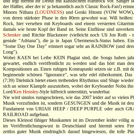
und legt hiermit ihr Debüt mit klassischem Hardrock vor. Sänger Ik
der Häßler, aber der is' ja bekanntlich auch Classic Rock-Fan!) erinne
Minoru Niihara (
LOUDNESS
) und Genki Hitomi (VOW WOW),
von deren stärkster Phase in den 80ern gewohnt war. Will heißen
Rock, hier versehen mit Keyboards und einem versierten Gitarrist
damals wie heute Kopf der Band ist. Seine Einflüsse sind unverke
Schenker
und Ritchie Blackmore (vielleicht noch Uli Jon Roth - 
geniale "Adriana"), die ja in Japan Übermensch-Status haben. Ei
"Some Day One Day" erinnert sogar sehr an RAINBOW (und dere
Long").
Wobei KAEN bei Leibe KEIN Plagiat sind, die Songs haben jahr
gewartet, endlich veröffentlicht zu werden und das hört man den
Kompositionen an. Einen ruhigen Kontrapunkt setzen sie z.B. mit d
beginnende schönen "Ignorance", was sehr edel rüberkommt. Das 
(7:39) Titelstück bietet einen treibenden Rhythmus und Shige wieder
sich an seiner Klampfe auszutoben, wobei der Keyboarder Nobu ihn
Lord/
Ken Hensley
-Style hilfreich unterstützt, wunderbar.
Nie wird sinnlos rumgeschrieen, wie das 2007 leider auf so vielen Pl
Musik vorzufinden ist, sondern GESUNGEN und die Musik ist deut
Fundament von URIAH HEEP / DEEP PURPLE oder auch 
RAILROAD aufgebaut.
Dieses Kleinod fähiger Musikanten ist im Dezember leider völlig 
im Veröffentlichungswust in Deutschland und hiermit seien Fre
zeitlos guter Musik eindringlich darauf hingewiesen, die tolle Pla