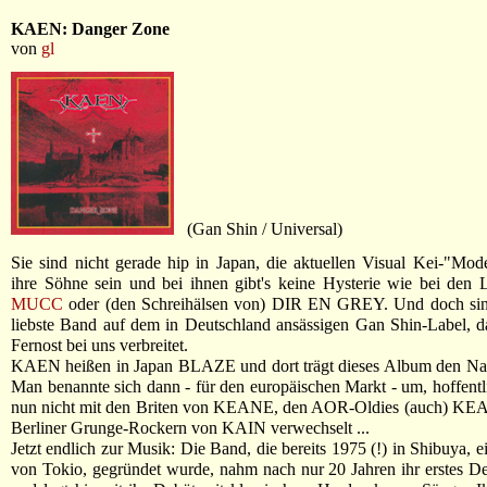
KAEN: Danger Zone
von
gl
(Gan Shin / Universal)
Sie sind nicht gerade hip in Japan, die aktuellen Visual Kei-"Mod
ihre Söhne sein und bei ihnen gibt's keine Hysterie wie bei den 
MUCC
oder (den Schreihälsen von) DIR EN GREY. Und doch sind
liebste Band auf dem in Deutschland ansässigen Gan Shin-Label, 
Fernost bei uns verbreitet.
KAEN heißen in Japan BLAZE und dort trägt dieses Album den N
Man benannte sich dann - für den europäischen Markt - um, hoffent
nun nicht mit den Briten von KEANE, den AOR-Oldies (auch) KE
Berliner Grunge-Rockern von KAIN verwechselt ...
Jetzt endlich zur Musik: Die Band, die bereits 1975 (!) in Shibuya, e
von Tokio, gegründet wurde, nahm nach nur 20 Jahren ihr erstes 