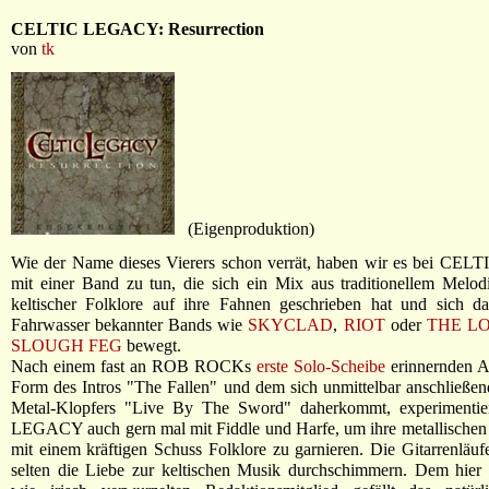
CELTIC LEGACY: Resurrection
von
tk
(Eigenproduktion)
Wie der Name dieses Vierers schon verrät, haben wir es bei C
mit einer Band zu tun, die sich ein Mix aus traditionellem Melo
keltischer Folklore auf ihre Fahnen geschrieben hat und sich d
Fahrwasser bekannter Bands wie
SKYCLAD
,
RIOT
oder
THE L
SLOUGH FEG
bewegt.
Nach einem fast an ROB ROCKs
erste Solo-Scheibe
erinnernden Au
Form des Intros "The Fallen" und dem sich unmittelbar anschließe
Metal-Klopfers "Live By The Sword" daherkommt, experimenti
LEGACY auch gern mal mit Fiddle und Harfe, um ihre metallischen
mit einem kräftigen Schuss Folklore zu garnieren. Die Gitarrenläufe
selten die Liebe zur keltischen Musik durchschimmern. Dem hier 