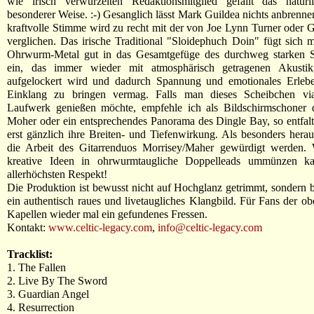
wie irisch verwurzelten Redaktionsmitglied gefällt das natür
besonderer Weise. :-) Gesanglich lässt Mark Guildea nichts anbrennen
kraftvolle Stimme wird zu recht mit der von Joe Lynn Turner oder
verglichen. Das irische Traditional "Sloidephuch Doin" fügt sich m
Ohrwurm-Metal gut in das Gesamtgefüge des durchweg starken S
ein, das immer wieder mit atmosphärisch getragenen Akustikgi
aufgelockert wird und dadurch Spannung und emotionales Erlebe
Einklang zu bringen vermag. Falls man dieses Scheibchen 
Laufwerk genießen möchte, empfehle ich als Bildschirmschoner d
Moher oder ein entsprechendes Panorama des Dingle Bay, so entfal
erst gänzlich ihre Breiten- und Tiefenwirkung. Als besonders her
die Arbeit des Gitarrenduos Morrisey/Maher gewürdigt werden. 
kreative Ideen in ohrwurmtaugliche Doppelleads ummünzen ka
allerhöchsten Respekt!
Die Produktion ist bewusst nicht auf Hochglanz getrimmt, sondern b
ein authentisch raues und livetaugliches Klangbild. Für Fans der o
Kapellen wieder mal ein gefundenes Fressen.
Kontakt:
www.celtic-legacy.com
,
info@celtic-legacy.com
Tracklist:
1. The Fallen
2. Live By The Sword
3. Guardian Angel
4. Resurrection