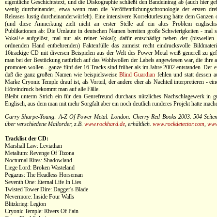
eigentliche Geschichtstext, und die Diskographie schließt den Bandeintrag ab (auch hier g
wenig durcheinander, etwa wenn man die Veröffentlichungschronologie der ersten dr
Releases lustig durcheinanderwürfelt). Eine intensivere Korrekturlesung hätte dem Ganzen d
(und diese Anmerkung zielt nicht an erster Stelle auf ein altes Problem englischsp
Publikationen ab: Die Umlaute in deutschen Namen bereiten große Schwierigkeiten - mal si
Vokal+e aufgelöst, mal nur als reiner Vokal); dafür entschädigt neben der (bisweilen
ordnenden Hand entbehrenden) Faktenfülle das zumeist recht eindrucksvolle Bildmateri
16trackige CD mit diversen Beispielen aus der Welt des Power Metal weiß generell zu gef
man bei der Bestückung natürlich auf das Wohlwollen der Labels angewiesen war, die ihre a
promoten wollen - ganze fünf der 16 Tracks sind früher als im Jahre 2002 entstanden. Der 
daß die ganz großen Namen wie beispielsweise
Blind Guardian
fehlen und statt dessen 
Marke Cryonic Temple drauf ist, als Vorteil, der andere eher als Nachteil interpretieren - ein
Höreindruck bekommt man auf alle Fälle.
Bleibt unterm Strich ein für den Genrefreund durchaus nützliches Nachschlagewerk in g
Englisch, aus dem man mit mehr Sorgfalt aber ein noch deutlich runderes Projekt hätte mac
Garry Sharpe-Young: A-Z Of Power Metal. London: Cherry Red Books 2003. 504 Seiten
über verschiedene Mailorder, z.B.
www.rockhard.de
, erhältlich.
www.rockdetector.com
,
www
Tracklist der CD:
Marshall Law: Leviathan
Metalium: Revenge Of Tizona
Nocturnal Rites: Shadowland
Liege Lord: Broken Wasteland
Pegazus: The Headless Horseman
Seventh One: Eternal Life In Lies
Twisted Tower Dire: Dagger's Blade
Nevermore: Inside Four Walls
Blitzkrieg: Legion
Cryonic Temple: Rivers Of Pain