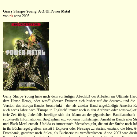
Garry Sharpe-Young: A-Z Of Power Metal
von
rls
anno 2005
Garry Sharpe-Young hatte nach dem vorläufigen Abschluß der Arbeiten am Ultimate Har
dem Hause Heavy, oder was!? (dessen Existenz sich bisher auf die deutsch- und die e
Version des Europa-Bandes beschränkt - der als zweiter Band angekündigte Amerika-R
auch sechs Jahre nach "Europa in Englisch" immer noch in den Archiven oder sonstwo) off
freie Zeit übrig. Jedenfalls beteiligte sich der Mann an der gigantischen Banddatenbank 
strukturelle Informationen, Biographien etc. von einer fünfstelligen Anzahl an Bands aller 
und Black Metal enthält. Und da es immer noch Menschen gibt, die auf der Suche nach Inf
in ihr Bücherregel greifen, anstatt I-Explorer oder Netscape zu starten, entstand die Idee, 
Datenbank, geordnet nach Stilen, als Buchserie zu veröffentlichen. Anno 2003 war diesb