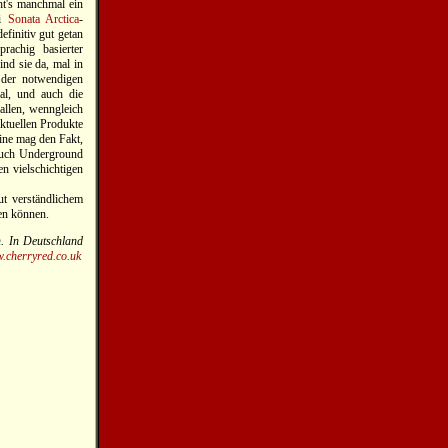
eht's manchmal ein
ei
Sonata Arctica
-
efinitiv gut getan
rachig basierter
nd sie da, mal in
 der notwendigen
al, und auch die
allen, wenngleich
ktuellen Produkte
eine mag den Fakt,
auch Underground
en vielschichtigen
ut verständlichem
hen können.
. In Deutschland
.cherryred.co.uk