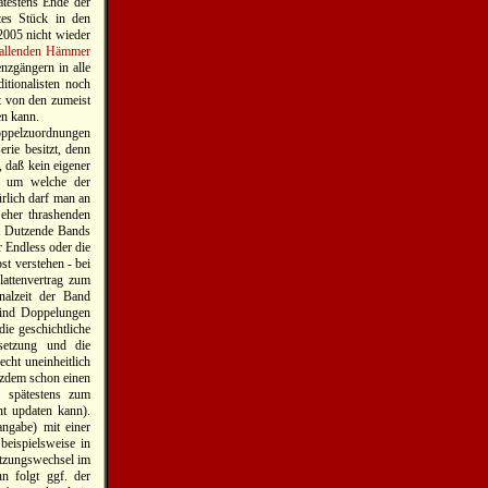
ätestens Ende der
tes Stück in den
2005 nicht wieder
fallenden Hämmer
nzgängern in alle
itionalisten noch
ht von den zumeist
en kann.
Doppelzuordnungen
rie besitzt, denn
, daß kein eigener
t um welche der
ürlich darf man an
 eher thrashenden
rt Dutzende Bands
r Endless oder die
st verstehen - bei
lattenvertrag zum
nalzeit der Band
 sind Doppelungen
die geschichtliche
setzung und die
echt uneinheitlich
otzdem schon einen
h spätestens zum
t updaten kann).
ngabe) mit einer
 beispielsweise in
etzungswechsel im
n folgt ggf. der