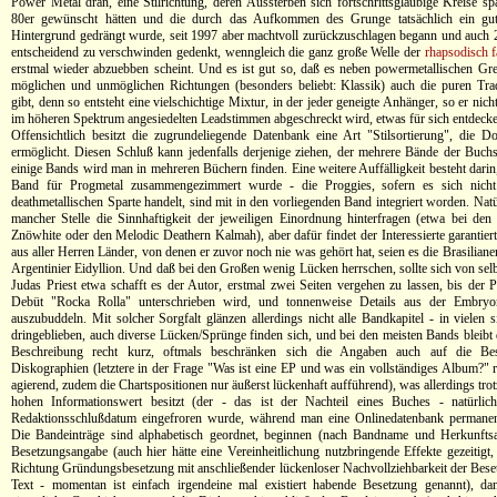
Power Metal dran, eine Stilrichtung, deren Aussterben sich fortschrittsgläubige Kreise sp
80er gewünscht hätten und die durch das Aufkommen des Grunge tatsächlich ein gu
Hintergrund gedrängt wurde, seit 1997 aber machtvoll zurückzuschlagen begann und auch 
entscheidend zu verschwinden gedenkt, wenngleich die ganz große Welle der
rhapsodisch
erstmal wieder abzuebben scheint. Und es ist gut so, daß es neben powermetallischen Gre
möglichen und unmöglichen Richtungen (besonders beliebt: Klassik) auch die puren Trad
gibt, denn so entsteht eine vielschichtige Mixtur, in der jeder geneigte Anhänger, so er nic
im höheren Spektrum angesiedelten Leadstimmen abgeschreckt wird, etwas für sich entdeck
Offensichtlich besitzt die zugrundeliegende Datenbank eine Art "Stilsortierung", die 
ermöglicht. Diesen Schluß kann jedenfalls derjenige ziehen, der mehrere Bände der Buchse
einige Bands wird man in mehreren Büchern finden. Eine weitere Auffälligkeit besteht darin
Band für Progmetal zusammengezimmert wurde - die Proggies, sofern es sich nich
deathmetallischen Sparte handelt, sind mit in den vorliegenden Band integriert worden. Nat
mancher Stelle die Sinnhaftigkeit der jeweiligen Einordnung hinterfragen (etwa bei den
Znöwhite oder den Melodic Deathern Kalmah), aber dafür findet der Interessierte garantie
aus aller Herren Länder, von denen er zuvor noch nie was gehört hat, seien es die Brasiliane
Argentinier Eidyllion. Und daß bei den Großen wenig Lücken herrschen, sollte sich von selb
Judas Priest etwa schafft es der Autor, erstmal zwei Seiten vergehen zu lassen, bis der P
Debüt "Rocka Rolla" unterschrieben wird, und tonnenweise Details aus der Embryo
auszubuddeln. Mit solcher Sorgfalt glänzen allerdings nicht alle Bandkapitel - in vielen
dringeblieben, auch diverse Lücken/Sprünge finden sich, und bei den meisten Bands bleibt 
Beschreibung recht kurz, oftmals beschränken sich die Angaben auch auf die Be
Diskographien (letztere in der Frage "Was ist eine EP und was ein vollständiges Album?" r
agierend, zudem die Chartspositionen nur äußerst lückenhaft aufführend), was allerdings tr
hohen Informationswert besitzt (der - das ist der Nachteil eines Buches - natürlic
Redaktionsschlußdatum eingefroren wurde, während man eine Onlinedatenbank permanen
Die Bandeinträge sind alphabetisch geordnet, beginnen (nach Bandname und Herkunftsa
Besetzungsangabe (auch hier hätte eine Vereinheitlichung nutzbringende Effekte gezeitigt,
Richtung Gründungsbesetzung mit anschließender lückenloser Nachvollziehbarkeit der Bes
Text - momentan ist einfach irgendeine mal existiert habende Besetzung genannt), dan