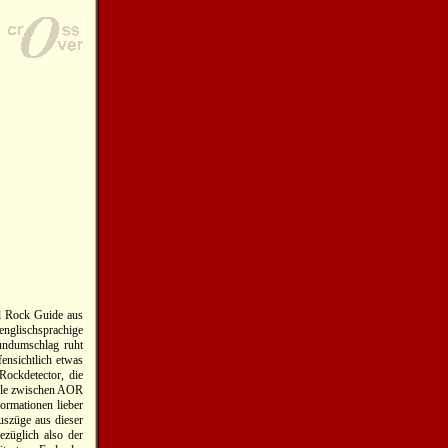
d Rock Guide aus
nglischsprachige
undumschlag ruht
ensichtlich etwas
Rockdetector, die
Stile zwischen AOR
ormationen lieber
Auszüge aus dieser
ezüglich also der