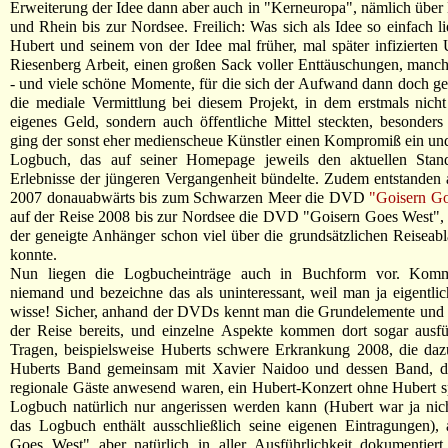
Erweiterung der Idee dann aber auch in "Kerneuropa", nämlich übe
und Rhein bis zur Nordsee. Freilich: Was sich als Idee so einfach li
Hubert und seinem von der Idee mal früher, mal später infizierten
Riesenberg Arbeit, einen großen Sack voller Enttäuschungen, manc
- und viele schöne Momente, für die sich der Aufwand dann doch ge
die mediale Vermittlung bei diesem Projekt, in dem erstmals nich
eigenes Geld, sondern auch öffentliche Mittel steckten, besonders
ging der sonst eher medienscheue Künstler einen Kompromiß ein und
Logbuch, das auf seiner Homepage jeweils den aktuellen Stan
Erlebnisse der jüngeren Vergangenheit bündelte. Zudem entstanden 
2007 donauabwärts bis zum Schwarzen Meer die DVD
"Goisern Go
auf der Reise 2008 bis zur Nordsee die DVD "Goisern Goes West",
der geneigte Anhänger schon viel über die grundsätzlichen Reiseabl
konnte.
Nun liegen die Logbucheinträge auch in Buchform vor. Komme
niemand und bezeichne das als uninteressant, weil man ja eigentlic
wisse! Sicher, anhand der DVDs kennt man die Grundelemente und 
der Reise bereits, und einzelne Aspekte kommen dort sogar ausfü
Tragen, beispielsweise Huberts schwere Erkrankung 2008, die daz
Huberts Band gemeinsam mit Xavier Naidoo und dessen Band, di
regionale Gäste anwesend waren, ein Hubert-Konzert ohne Hubert sp
Logbuch natürlich nur angerissen werden kann (Hubert war ja nic
das Logbuch enthält ausschließlich seine eigenen Eintragungen),
Goes West" aber natürlich in aller Ausführlichkeit dokumentiert