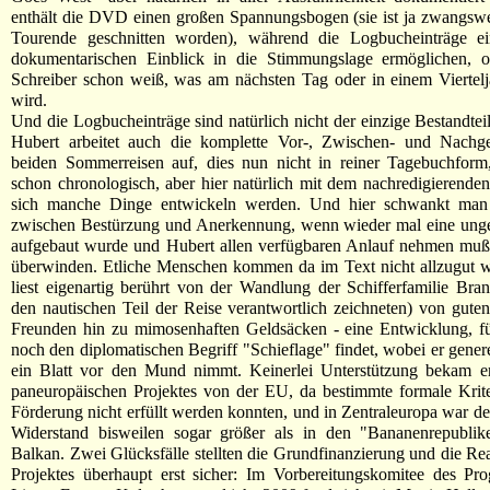
enthält die DVD einen großen Spannungsbogen (sie ist ja zwangswe
Tourende geschnitten worden), während die Logbucheinträge ei
dokumentarischen Einblick in die Stimmungslage ermöglichen, 
Schreiber schon weiß, was am nächsten Tag oder in einem Viertelj
wird.
Und die Logbucheinträge sind natürlich nicht der einzige Bestandtei
Hubert arbeitet auch die komplette Vor-, Zwischen- und Nachge
beiden Sommerreisen auf, dies nun nicht in reiner Tagebuchform
schon chronologisch, aber hier natürlich mit dem nachredigierende
sich manche Dinge entwickeln werden. Und hier schwankt man
zwischen Bestürzung und Anerkennung, wenn wieder mal eine ung
aufgebaut wurde und Hubert allen verfügbaren Anlauf nehmen mußt
überwinden. Etliche Menschen kommen da im Text nicht allzugut 
liest eigenartig berührt von der Wandlung der Schifferfamilie Bran
den nautischen Teil der Reise verantwortlich zeichneten) von guten 
Freunden hin zu mimosenhaften Geldsäcken - eine Entwicklung, fü
noch den diplomatischen Begriff "Schieflage" findet, wobei er gener
ein Blatt vor den Mund nimmt. Keinerlei Unterstützung bekam er 
paneuropäischen Projektes von der EU, da bestimmte formale Krite
Förderung nicht erfüllt werden konnten, und in Zentraleuropa war de
Widerstand bisweilen sogar größer als in den "Bananenrepubli
Balkan. Zwei Glücksfälle stellten die Grundfinanzierung und die Rea
Projektes überhaupt erst sicher: Im Vorbereitungskomitee des P