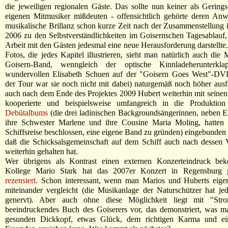
die jeweiligen regionalen Gäste. Das sollte nun keiner als Gering
eigenen Mitmusiker mißdeuten - offensichtlich gehörte deren Anw
musikalische Brillanz schon kurze Zeit nach der Zusammenstellun
2006 zu den Selbstverständlichkeiten im Goisernschen Tagesablauf
Arbeit mit den Gästen jedesmal eine neue Herausforderung darstellte
Fotos, die jedes Kapitel illustrieren, sieht man natürlich auch die 
Goisern-Band, wenngleich der optische Kinnladeherunterklap
wundervollen Elisabeth Schuen auf der "Goisern Goes West"-DVD
der Tour war sie noch nicht mit dabei) naturgemäß noch höher ausf
auch nach dem Ende des Projektes 2009 Hubert weiterhin mit seine
kooperierte und beispielsweise umfangreich in die Produkti
Debütalbums
(die drei ladinischen Backgroundsängerinnen, neben E
ihre Schwester Marlene und ihre Cousine Maria Moling, hatten
Schiffsreise beschlossen, eine eigene Band zu gründen) eingebunden 
daß die Schicksalsgemeinschaft auf dem Schiff auch nach dessen 
weiterhin gehalten hat.
Wer übrigens als Kontrast einen externen Konzerteindruck be
Kollege Mario Stark hat das 2007er Konzert in Regensburg 
rezensiert
. Schon interessant, wenn man Marios und Huberts eige
miteinander vergleicht (die Musikanlage der Naturschützer hat jed
genervt). Aber auch ohne diese Möglichkeit liegt mit "Stro
beeindruckendes Buch des Goiserers vor, das demonstriert, was m
gesunden Dickkopf, etwas Glück, dem richtigen Karma und ei