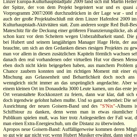
Linzer Europa-Kulturhauptstadtjahr 2009 fand sich mit Martin Helle
der Spitze, der von dem Projekt begeistert war und es quasi als
Vorprogramm 2007/2008 durchzudrücken in der Lage war - und na
auch der große Projektabschluß mit dem Linzer Hafenfest 2009 i
Kulturhauptstadt-Aktivitäten statt. Zum anderen sorgte Red Bull-Besi
Mateschitz für die Deckung einer größeren Finanzierungslücke, als al
schon kurz vor dem Scheitern wegen Unbezahlbarkeit stand. Die 
bei Hubert und seinem langjährigen Manager Hage Hein, der au
brauchte, um sich an den Gedanken dieses riesigen Projektes zu g
man vor allem in diesen zusätzlichen Kapiteln förmlich wachsen se
danach den real vorhandenen oder virtuellen Hut vor diesen Mens
eben doch nicht klein beigegeben haben, aus manchem Problem g
Chance zaubern konnten und im richtigen Moment mit einer ei
Mischung aus Gelassenheit und Beharrlichkeit doch noch ans
wenngleich nicht immer an das ursprünglich angedachte. Aber 
einem kleinen Ort im Donaudelta 3000 Leute kamen, um das erste je
Ort veranstaltete Rockkonzert zu feiern, dann war klar, daß sic
doch irgendwie gelohnt haben mußte. Und so ganz nebenbei: Die seh
Ausrichtung der neuen Goisern-Band und des
"S'Nix"
-Albums is
Schiffstour zu danken, denn wenn man in etwas räumlicher 
Publikum spielen muß, was hier trotz Anlegestellen der Fall war, 
man einen Extra-Energieschub, um die Distanz zu überwinden.
Apropos neue Goisern-Band: Auffälligerweise kommen deren Mitgli
so gut wie gar nicht vor; wenn Hubert Musiker erwähnt, dann sind es