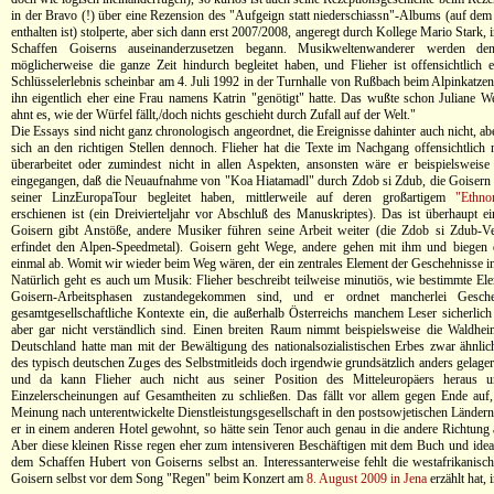
in der Bravo (!) über eine Rezension des "Aufgeign statt niederschiassn"-Albums (auf de
enthalten ist) stolperte, aber sich dann erst 2007/2008, angeregt durch Kollege Mario Stark, 
Schaffen Goiserns auseinanderzusetzen begann. Musikweltenwanderer werden de
möglicherweise die ganze Zeit hindurch begleitet haben, und Flieher ist offensichtlich 
Schlüsselerlebnis scheinbar am 4. Juli 1992 in der Turnhalle von Rußbach beim Alpinkatze
ihn eigentlich eher eine Frau namens Katrin "genötigt" hatte. Das wußte schon Juliane 
ahnt es, wie der Würfel fällt,/doch nichts geschieht durch Zufall auf der Welt."
Die Essays sind nicht ganz chronologisch angeordnet, die Ereignisse dahinter auch nicht, ab
sich an den richtigen Stellen dennoch. Flieher hat die Texte im Nachgang offensichtlich 
überarbeitet oder zumindest nicht in allen Aspekten, ansonsten wäre er beispielsweise 
eingegangen, daß die Neuaufnahme von "Koa Hiatamadl" durch Zdob si Zdub, die Goisern 
seiner LinzEuropaTour begleitet haben, mittlerweile auf deren großartigem
"Ethno
erschienen ist (ein Dreivierteljahr vor Abschluß des Manuskriptes). Das ist überhaupt e
Goisern gibt Anstöße, andere Musiker führen seine Arbeit weiter (die Zdob si Zdub-V
erfindet den Alpen-Speedmetal). Goisern geht Wege, andere gehen mit ihm und biegen
einmal ab. Womit wir wieder beim Weg wären, der ein zentrales Element der Geschehnisse in
Natürlich geht es auch um Musik: Flieher beschreibt teilweise minutiös, wie bestimmte El
Goisern-Arbeitsphasen zustandegekommen sind, und er ordnet mancherlei Gesch
gesamtgesellschaftliche Kontexte ein, die außerhalb Österreichs manchem Leser sicherlich 
aber gar nicht verständlich sind. Einen breiten Raum nimmt beispielsweise die Waldhei
Deutschland hatte man mit der Bewältigung des nationalsozialistischen Erbes zwar ähnlic
des typisch deutschen Zuges des Selbstmitleids doch irgendwie grundsätzlich anders gelage
und da kann Flieher auch nicht aus seiner Position des Mitteleuropäers heraus u
Einzelerscheinungen auf Gesamtheiten zu schließen. Das fällt vor allem gegen Ende auf, 
Meinung nach unterentwickelte Dienstleistungsgesellschaft in den postsowjetischen Ländern 
er in einem anderen Hotel gewohnt, so hätte sein Tenor auch genau in die andere Richtung 
Aber diese kleinen Risse regen eher zum intensiveren Beschäftigen mit dem Buch und idea
dem Schaffen Hubert von Goiserns selbst an. Interessanterweise fehlt die westafrikanisch
Goisern selbst vor dem Song "Regen" beim Konzert am
8. August 2009 in Jena
erzählt hat, 