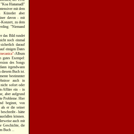
m "Koa Hiatamadl"
intensiver mit dem
n Künstler aber
einer davon - mit
n-Konzert, zu dem
Werding: "Niemand
er das Bild rundet
nicht noch einmal
sicherlich darauf
auf einigen Dates
mecanica"
-Album
in gutes Exempel:
ersion des Songs
 dann irgendwann
 diesem Buch ist.
emente bestimmter
ehnisse auch in
nicht sofort oder
m-Affäre ein - in
he, aber aufgrund
rte Probleme. Hier
nd beginnt, von
als er die seiner
beschreibt - hätte
ausfallen können.
lerweise auch mit
e Geschichte, die
im Buch ...