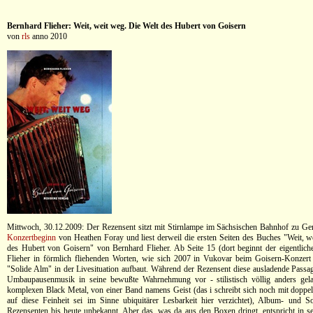
Bernhard Flieher: Weit, weit weg. Die Welt des Hubert von Goisern
von
rls
anno 2010
Mittwoch, 30.12.2009: Der Rezensent sitzt mit Stirnlampe im Sächsischen Bahnhof zu Ger
Konzertbeginn
von Heathen Foray und liest derweil die ersten Seiten des Buches "Weit, w
des Hubert von Goisern" von Bernhard Flieher. Ab Seite 15 (dort beginnt der eigentliche
Flieher in förmlich fliehenden Worten, wie sich 2007 in Vukovar beim Goisern-Konzert
"Solide Alm" in der Livesituation aufbaut. Während der Rezensent diese ausladende Passage
Umbaupausenmusik in seine bewußte Wahrnehmung vor - stilistisch völlig anders gela
komplexen Black Metal, von einer Band namens Geist (das i schreibt sich noch mit doppel
auf diese Feinheit sei im Sinne ubiquitärer Lesbarkeit hier verzichtet), Album- und S
Rezensenten bis heute unbekannt. Aber das, was da aus den Boxen dringt, entspricht in s