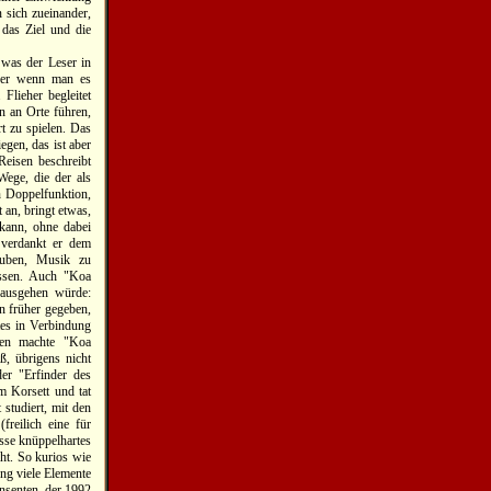
n sich zueinander,
 das Ziel und die
 was der Leser in
aber wenn man es
Flieher begleitet
en an Orte führen,
t zu spielen. Das
egen, das ist aber
eisen beschreibt
Wege, die der als
n Doppelfunktion,
 an, bringt etwas,
kann, ohne dabei
 verdankt er dem
auben, Musik zu
üssen. Auch "Koa
 ausgehen würde:
n früher gegeben,
tes in Verbindung
oren machte "Koa
, übrigens nicht
er "Erfinder des
m Korsett und tat
studiert, mit den
reilich eine für
isse knüppelhartes
ht. So kurios wie
ung viele Elemente
ensenten, der 1992