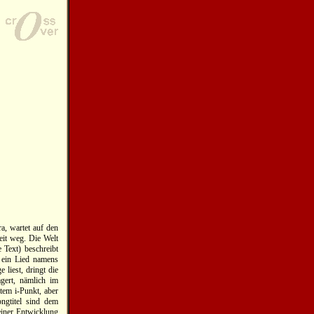
a, wartet auf den
eit weg. Die Welt
 Text) beschreibt
 ein Lied namens
 liest, dringt die
gert, nämlich im
tem i-Punkt, aber
ongtitel sind dem
einer Entwicklung