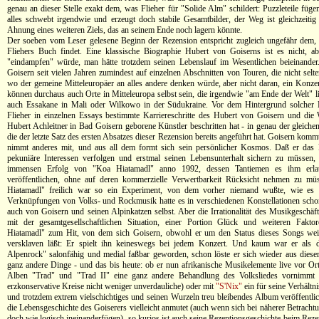
genau an dieser Stelle exakt dem, was Flieher für "Solide Alm" schildert: Puzzleteile füge
alles schwebt irgendwie und erzeugt doch stabile Gesamtbilder, der Weg ist gleichzeitig
Ahnung eines weiteren Ziels, das an seinem Ende noch lagern könnte.
Der soeben vom Leser gelesene Beginn der Rezension entspricht zugleich ungefähr dem,
Fliehers Buch findet. Eine klassische Biographie Hubert von Goiserns ist es nicht, 
"eindampfen" würde, man hätte trotzdem seinen Lebenslauf im Wesentlichen beieinander. 
Goisern seit vielen Jahren zumindest auf einzelnen Abschnitten von Touren, die nicht selt
wo der gemeine Mitteleuropäer an alles andere denken würde, aber nicht daran, ein Konzer
können durchaus auch Orte in Mitteleuropa selbst sein, die irgendwie "am Ende der Welt" li
auch Essakane in Mali oder Wilkowo in der Südukraine. Vor dem Hintergrund solcher R
Flieher in einzelnen Essays bestimmte Karriereschritte des Hubert von Goisern und die 
Hubert Achleitner in Bad Goisern geborene Künstler beschritten hat - in genau der gleiche
die der letzte Satz des ersten Absatzes dieser Rezension bereits angeführt hat. Goisern kommt
nimmt anderes mit, und aus all dem formt sich sein persönlicher Kosmos. Daß er das 
pekuniäre Interessen verfolgen und erstmal seinen Lebensunterhalt sichern zu müssen,
immensen Erfolg von "Koa Hiatamadl" anno 1992, dessen Tantiemen es ihm erl
veröffentlichen, ohne auf deren kommerzielle Verwertbarkeit Rücksicht nehmen zu m
Hiatamadl" freilich war so ein Experiment, von dem vorher niemand wußte, wie es
Verknüpfungen von Volks- und Rockmusik hatte es in verschiedenen Konstellationen scho
auch von Goisern und seinen Alpinkatzen selbst. Aber die Irrationalität des Musikgeschäf
mit der gesamtgesellschaftlichen Situation, einer Portion Glück und weiteren Fakt
Hiatamadl" zum Hit, von dem sich Goisern, obwohl er um den Status dieses Songs weiß
versklaven läßt: Er spielt ihn keineswegs bei jedem Konzert. Und kaum war er als d
Alpenrock" salonfähig und medial faßbar geworden, schon löste er sich wieder aus diese
ganz andere Dinge - und das bis heute: ob er nun afrikanische Musikelemente live vor Ort 
Alben "Trad" und "Trad II" eine ganz andere Behandlung des Volksliedes vornimmt (f
erzkonservative Kreise nicht weniger unverdauliche) oder mit
"S'Nix"
ein für seine Verhältn
und trotzdem extrem vielschichtiges und seinen Wurzeln treu bleibendes Album veröffentlic
die Lebensgeschichte des Goiserers vielleicht anmutet (auch wenn sich bei näherer Betracht
doch wie logisch ineinanderfügen), so kurios ist auch seine Rezeptionsgeschichte beim Rez