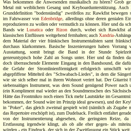
Was bekommen die Anwesenden musikalisch zu hören? Grob ges
Metal mit weiblichem Gesang und Keyboardunterstützung. Auch hie
Grunddefinition "bodenständig" zweifellos zu: Rawkfist bewegen 
im Fahrwasser von
Edenbridge
, allerdings ohne deren genialen Ein
reproduzieren zu wollen oder vermutlich zu können. Hier und da s
Bands wie
Lunatica
oder
Rizon
durch, wobei sich Rawkfist al
klassischen Einflüssen weitgehend fernhalten; auch
Xandria
-Anhänge
dem Material der vier fränkischen Instrumentalisten samt fränkisc
durchaus klarkommen. Basische Inszenierungen haben Vorrang v
Ausstattung, somit bringt die Band in der Stunde Spielzei
genreuntypisch hohe Zahl an Songs unter. Hier und da finden dan
doch überraschende Elemente Eingang in den Bandsound, die dafür
die Gefahr der Stromlinienförmigkeit erfolgreich umschifft wi
abgepfiffene Mittelteil des "Schwabach-Liedes", in dem die Sängeri
wie sie sich selber mal in ihrem Wohnort verirrt hat. Der Gitarrist 
siebensaitiges Instrument, was dem Sound genügend Power nach un
(ein Kompliment mal wieder an den Soundmenschen des Sächsisch
Hätte das Frontmikro noch einen Tick mehr Lautstärke im Gesamtm
bekommen, der Sound wäre im Prinzip ideal gewesen), und der Keyb
in "Poker", das gleich zweimal gespielt wird (nämlich als Zugabe 
das Repertoire erschöpft ist), zum Dudelsack. Freilich entfaltet gerad
von der Instrumentierung abgesehen, die geringsten Reize, da 
Erstfassung irgendwie klingt, als ob alle eher gegen- als mitein
würden - ein Eindruck, der sich in der Zweitfassung ein Stück weit v