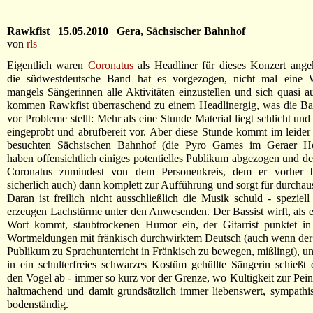
Rawkfist 15.05.2010 Gera, Sächsischer Bahnhof
von
rls
Eigentlich waren
Coronatus
als Headliner für dieses Konzert ange
die südwestdeutsche Band hat es vorgezogen, nicht mal eine
mangels Sängerinnen alle Aktivitäten einzustellen und sich quasi a
kommen Rawkfist überraschend zu einem Headlinergig, was die Ba
vor Probleme stellt: Mehr als eine Stunde Material liegt schlicht und
eingeprobt und abrufbereit vor. Aber diese Stunde kommt im leide
besuchten Sächsischen Bahnhof (die Pyro Games im Geraer Ho
haben offensichtlich einiges potentielles Publikum abgezogen und de
Coronatus zumindest von dem Personenkreis, dem er vorher b
sicherlich auch) dann komplett zur Aufführung und sorgt für durchau
Daran ist freilich nicht ausschließlich die Musik schuld - speziel
erzeugen Lachstürme unter den Anwesenden. Der Bassist wirft, als 
Wort kommt, staubtrockenen Humor ein, der Gitarrist punktet in
Wortmeldungen mit fränkisch durchwirktem Deutsch (auch wenn der
Publikum zu Sprachunterricht in Fränkisch zu bewegen, mißlingt), un
in ein schulterfreies schwarzes Kostüm gehüllte Sängerin schießt 
den Vogel ab - immer so kurz vor der Grenze, wo Kultigkeit zur Peinl
haltmachend und damit grundsätzlich immer liebenswert, sympathi
bodenständig.