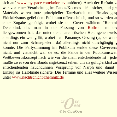
sich auf
www.myspace.com/koloritev
anhören). Auch der Refrain v
war vor einer Verarbeitung im Panos-Kosmos nicht sicher, und gr
Materials waren trotz prinzipieller Tanzbarkeit mit Breaks gesp
Eklektizismus gefiel dem Publikum offensichtlich, und so wurden 
einer Zugabe genötigt, wobei sie ein Cover wählten: "Remm
Deichkind, das man in der Fassung von
Rotfront
mittlerw
liebgewonnen hat, das unter der anarchistischen Herangehenswei
allerdings ein wenig litt, wobei man Panannys Gesang (ja, sie war o
nicht nur zum Schauspielern da) allerdings nicht durchgängig g
konnte. Die Partystimmung im Publikum senkte diese Coverversi
nicht, und vielleicht war sie es, die Panos in der Publikumswer
Wettbewerbskonzept nach wie vor die allein entscheidende ist - jede
mußte zwei von drei Bands angekreuzt sehen, um als gültig erklärt z
entscheidenden hauchdünnen Vorsprung vor Narph und damit d
Einzug ins Halbfinale sicherte. Die Termine und alles weitere Wissen
unter
www.nachtschicht-chemnitz.de
© by CrossOver