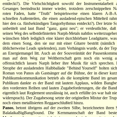
entdeckt?). Die Vielschichtigkeit sowohl der Instrumentalarbeit
Gesanges beeindruckt immer wieder, trotzdem zerschnippelten N
roten Faden, hatte "Truth" beispielsweise einen klaren A-B-
schnellen Außenteilen, die einen ausladend-epischen Mittelteil rah
hier den ca. fünfsekündigen Tangorhythmus entdeckt?). Der letzte 
unbetitelt und laut Band "ganz, ganz neu"; er verdeutlichte, daß
seinen Weg des selbstdefinierten Narph-Metals nahtlos weiterzugehe
wünschen blieb lediglich eine klarer durchhörbare Leadgitarre, wa
dem einen Song, den sie nur mit einer Gitarre bestritt (nämlich
üblicherweise Leads spielenden), zum Verhängnis wurde, da der Tepp
an Energiemangel litt. Auch an der Souveränität der Pausenkommu
man auf dem Weg zur Weltherrschaft gern noch ein wenig arb
offensichtlich lassen Narph lieber ihre Musik für sich sprechen. 
Strophe der ausladenden Halbballade "Behind Yourself" holten si
Roman von Panos als Gastsänger auf die Bühne, der in dieser kur
Publikumskommunikation betrieb als die komplette Band im gesam
Publikum dankte es der Band mit lautem Applaus, wilden Bangb
den vordersten Reihen und lauten Zugabeforderungen, die die Ban
eigentlich laut Reglement unzulässig ist, auch erfüllte (es war halt n
widersprach). Der Zugabesong setzte der originellen Mixtur der Tru
noch einen metallisierten Reggaeschlußteil hinzu.
Panos
, betont übrigens auf der zweiten Silbe, bezeichneten ihren St
BalalaikaBigBangSound. Die Kernmannschaft der Band beste