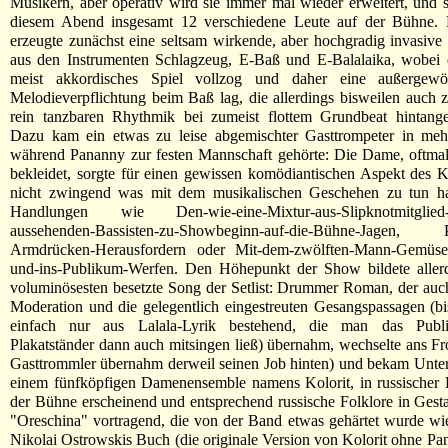
Musikern, aber operativ wird sie immer mal wieder erweitert, und 
diesem Abend insgesamt 12 verschiedene Leute auf der Bühne. 
erzeugte zunächst eine seltsam wirkende, aber hochgradig invasiv
aus den Instrumenten Schlagzeug, E-Baß und E-Balalaika, wobei d
meist akkordisches Spiel vollzog und daher eine außergewö
Melodieverpflichtung beim Baß lag, die allerdings bisweilen auch 
rein tanzbaren Rhythmik bei zumeist flottem Grundbeat hintanges
Dazu kam ein etwas zu leise abgemischter Gasttrompeter in meh
während Pananny zur festen Mannschaft gehörte: Die Dame, oftmals
bekleidet, sorgte für einen gewissen komödiantischen Aspekt des K
nicht zwingend was mit dem musikalischen Geschehen zu tun hat
Handlungen wie Den-wie-eine-Mixtur-aus-Slipknotmitglied-u
aussehenden-Bassisten-zu-Showbeginn-auf-die-Bühne-Jagen, P
Armdrücken-Herausfordern oder Mit-dem-zwölften-Mann-Gemüse-
und-ins-Publikum-Werfen. Den Höhepunkt der Show bildete aller
voluminösesten besetzte Song der Setlist: Drummer Roman, der auch
Moderation und die gelegentlich eingestreuten Gesangspassagen (b
einfach nur aus Lalala-Lyrik bestehend, die man das Publi
Plakatständer dann auch mitsingen ließ) übernahm, wechselte ans Fr
Gasttrommler übernahm derweil seinen Job hinten) und bekam Unte
einem fünfköpfigen Damenensemble namens Kolorit, in russischer F
der Bühne erscheinend und entsprechend russische Folklore in Gesta
"Oreschina" vortragend, die von der Band etwas gehärtet wurde wie
Nikolai Ostrowskis Buch (die originale Version von Kolorit ohne P