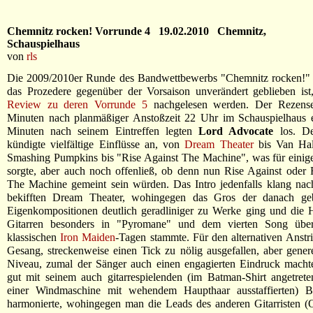
Chemnitz rocken! Vorrunde 4 19.02.2010 Chemnitz,
Schauspielhaus
von
rls
Die 2009/2010er Runde des Bandwettbewerbs "Chemnitz rocken!" l
das Prozedere gegenüber der Vorsaison unverändert geblieben ist
Review zu deren Vorrunde 5
nachgelesen werden. Der Rezense
Minuten nach planmäßiger Anstoßzeit 22 Uhr im Schauspielhaus e
Minuten nach seinem Eintreffen legten
Lord Advocate
los. De
kündigte vielfältige Einflüsse an, von
Dream Theater
bis Van Hal
Smashing Pumpkins bis "Rise Against The Machine", was für einig
sorgte, aber auch noch offenließ, ob denn nun Rise Against oder
The Machine gemeint sein würden. Das Intro jedenfalls klang nach
bekifften Dream Theater, wohingegen das Gros der danach ge
Eigenkompositionen deutlich geradliniger zu Werke ging und die 
Gitarren besonders in "Pyromane" und dem vierten Song über
klassischen
Iron Maiden
-Tagen stammte. Für den alternativen Anstri
Gesang, streckenweise einen Tick zu nölig ausgefallen, aber gener
Niveau, zumal der Sänger auch einen engagierten Eindruck mach
gut mit seinem auch gitarrespielenden (im Batman-Shirt angetret
einer Windmaschine mit wehendem Haupthaar ausstaffierten) B
harmonierte, wohingegen man die Leads des anderen Gitarristen (