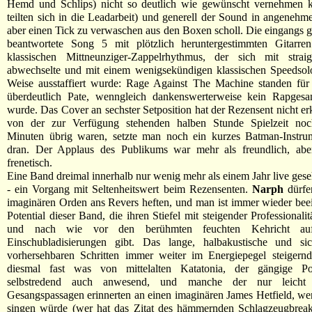
Hemd und Schlips) nicht so deutlich wie gewünscht vernehmen k
teilten sich in die Leadarbeit) und generell der Sound in angenehme
aber einen Tick zu verwaschen aus den Boxen scholl. Die eingangs ge
beantwortete Song 5 mit plötzlich heruntergestimmten Gitarr
klassischen Mittneunziger-Zappelrhythmus, der sich mit straig
abwechselte und mit einem wenigsekündigen klassischen Speedsolo
Weise ausstaffiert wurde: Rage Against The Machine standen für
überdeutlich Pate, wenngleich dankenswerterweise kein Rapgesa
wurde. Das Cover an sechster Setposition hat der Rezensent nicht er
von der zur Verfügung stehenden halben Stunde Spielzeit noc
Minuten übrig waren, setzte man noch ein kurzes Batman-Instrum
dran. Der Applaus des Publikums war mehr als freundlich, abe
frenetisch.
Eine Band dreimal innerhalb nur wenig mehr als einem Jahr live ges
- ein Vorgang mit Seltenheitswert beim Rezensenten.
Narph
dürfe
imaginären Orden ans Revers heften, und man ist immer wieder be
Potential dieser Band, die ihren Stiefel mit steigender Professionalit
und nach wie vor den berühmten feuchten Kehricht auf s
Einschubladisierungen gibt. Das lange, halbakustische und s
vorhersehbaren Schritten immer weiter im Energiepegel steigernd
diesmal fast was von mittelalten Katatonia, der gängige Po
selbstredend auch anwesend, und manche der nur leicht 
Gesangspassagen erinnerten an einen imaginären James Hetfield, w
singen würde (wer hat das Zitat des hämmernden Schlagzeugbrea