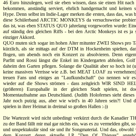
46 Euro hinzulegen, weil sie eben wissen, dass sie einen Hit nac
bekommen, anständig serviert, ehrlich handgemacht und keinen s
Hype. Denn selbst im Indie-Lager merken die ersten, dass das, was b
diese Schülerband ARCTIC MONKEYS da versuchsweise probiert
das ist, was eben STATUS QUO jahrelang vorgeworfen wurde: Eine
auf ständig den gleichen Riffs - bei den Arctic Monkeys ist es ja 
einziger Akkord.
QUO muten sich sogar im hohen Alter mitunter ZWEI Shows pro Ta
kürzlich, als sie mittags auf der DTM in Hockenheim spielten, da
flogen, um abends noch ein Konzert zu absolvieren. Denn eigent
Parfitt und Rossi längst die Enkel im Kindergarten abholen, Golf
daheim den Garten pflegen. Solange die Qualität aber so hoch ist (u
keine massiven Verrisse wie z.B. bei MEAT LOAF zu vernehmen)
treuen Fans und einiges an "Laufkundschaft" (so nennen wir e
wieder auf die Shows strömen - dass zeitgleich WIR SIND HE
(größeren) Europahalle in der gleichen Stadt spielen, ist d
Momentaufnahme aus Deutschland. (Judith Holofernes sieht dieses
Jahr noch putzig aus, aber wie wird's in 40 Jahren sein?! Und d
spielen in ihrer Heimat in dreimal so großen Hallen :-))
Die Wartezeit wird nicht unbedingt verkürzt durch die Kanadier
zu der Band fällt mir mal gar nichts ein, was es zu vermelden gibt, s
und unspektakulär sind sie und ihr Songmaterial. Und das, obwohl
dem Konzert deren aktuelle LP "Den Of Thieves" angeh