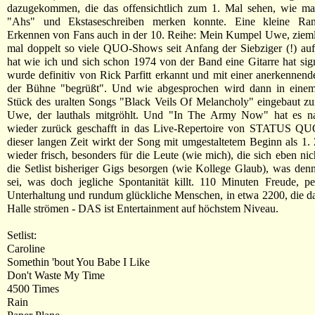
dazugekommen, die das offensichtlich zum 1. Mal sehen, wie ma
"Ahs" und Ekstaseschreiben merken konnte. Eine kleine Rand
Erkennen von Fans auch in der 10. Reihe: Mein Kumpel Uwe, zieml
mal doppelt so viele QUO-Shows seit Anfang der Siebziger (!) au
hat wie ich und sich schon 1974 von der Band eine Gitarre hat sign
wurde definitiv von Rick Parfitt erkannt und mit einer anerkennen
der Bühne "begrüßt". Und wie abgesprochen wird dann in eine
Stück des uralten Songs "Black Veils Of Melancholy" eingebaut z
Uwe, der lauthals mitgröhlt. Und "In The Army Now" hat es n
wieder zurück geschafft in das Live-Repertoire von STATUS Q
dieser langen Zeit wirkt der Song mit umgestaltetem Beginn als 1
wieder frisch, besonders für die Leute (wie mich), die sich eben nic
die Setlist bisheriger Gigs besorgen (wie Kollege Glaub), was den
sei, was doch jegliche Spontanität killt. 110 Minuten Freude, p
Unterhaltung und rundum glückliche Menschen, in etwa 2200, die d
Halle strömen - DAS ist Entertainment auf höchstem Niveau.
Setlist:
Caroline
Somethin 'bout You Babe I Like
Don't Waste My Time
4500 Times
Rain