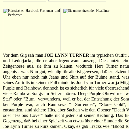
Vor dem Gig sah man
JOE LYNN TURNER
im typischen Outfit: 
und Lederjacke, die er aber irgendwann auszog. Dies nutzte ein
Zeitgenosse aus, sie ihm zu klauen, wodurch Herr Turner natür
angepisst war. Nun gut, wichtig für alle ist gewesen, daß er letzten
Uhr eben nur noch mit Jeans und Shirt auf der Bühne stand, was 
seines Auftritts in keinem Fall minderte. Joe Lynn Turner war ja Mit
Purple und Rainbow, dennoch ist es sicherlich für viele überraschen
viele Rainbow-Songs im Set zu hören. Deep Purple-Ohrwürmer 
Star" oder "Burn" verwundern, weil er bei der Entstehung der Son
bei Purple war, auch Rainbows "I Surrender", "Stone Cold",
entstanden, sind sichere Hits, aber Sachen wie den Opener "Death V
oder "Jealous Lover" hatte nicht jeder auf seiner Rechung. Das h
Gegenzug, daß bei einer Spielzeit von etwas über einer Stunde die So
Joe Lynn Turner zu kurz kamen. Okay, es gab Tracks wie "Blood R