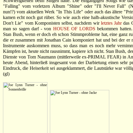
Schwierigkeiten beim Singen hatte. Die eingängigen Songs wie da
"Falling" vom vorletzen Album "Shine" oder "I'll Never Fall" (
nun!?) vom aktuellen Werk "In This Life" oder auch das ältere "Pri
kamen echt noch gut rüber. So wie auch eine halb-akustische Vers
Don't Lie" vom Komponisten selbst, nachdem wir
letztes Jahr
das C
man so sagen darf - von
HOUSE OF LORDS
bekommen hatten.
Stan Bush, wenn er doch eh schon Stimmprobleme hat, eine ganz ru
die er zusammen mit Jonathan Cain komponiert hat und bei der er 
Instrumente auskommen muss, so dass man es noch mehr vernimm
Kämpfen ist, heute nicht rausnimmt, kapiere ich nicht. Stan Bush, de
Dienste von Tom Naumann (mittlerweile ex-PRIMAL FEAR) in A
heute Abend, hinterließ insgesamt von der Darbietung einen sehr pr
Eindruck, die Heiserkeit sei ausgeklammert, die Lautstärke war völli
(gl)