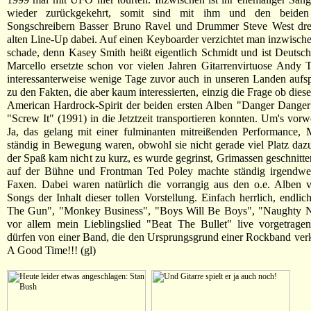
wieder zurückgekehrt, somit sind mit ihm und den beide
Songschreibern Basser Bruno Ravel und Drummer Steve West d
alten Line-Up dabei. Auf einen Keyboarder verzichtet man inzwischen
schade, denn Kasey Smith heißt eigentlich Schmidt und ist Deuts
Marcello ersetzte schon vor vielen Jahren Gitarrenvirtuose Andy
interessanterweise wenige Tage zuvor auch in unseren Landen aufspi
zu den Fakten, die aber kaum interessierten, einzig die Frage ob die
American Hardrock-Spirit der beiden ersten Alben "Danger Danger
"Screw It" (1991) in die Jetztzeit transportieren konnten. Um's vo
Ja, das gelang mit einer fulminanten mitreißenden Performance, 
ständig in Bewegung waren, obwohl sie nicht gerade viel Platz daz
der Spaß kam nicht zu kurz, es wurde gegrinst, Grimassen geschnitte
auf der Bühne und Frontman Ted Poley machte ständig irgendwe
Faxen. Dabei waren natürlich die vorrangig aus den o.e. Alben v
Songs der Inhalt dieser tollen Vorstellung. Einfach herrlich, endli
The Gun", "Monkey Business", "Boys Will Be Boys", "Naughty 
vor allem mein Lieblingslied "Beat The Bullet" live vorgetragen
dürfen von einer Band, die den Ursprungsgrund einer Rockband ver
A Good Time!!! (gl)