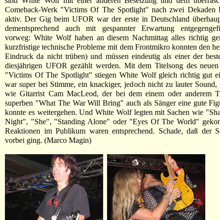
sind White Wolf mit einer anderen Besetzung und dem überrasc
Comeback-Werk "Victims Of The Spotlight" nach zwei Dekaden 
aktiv. Der Gig beim UFOR war der erste in Deutschland überhau
dementsprechend auch mit gespannter Erwartung entgegengefi
vorweg: White Wolf haben an diesem Nachmittag alles richtig gem
kurzfristige technische Probleme mit dem Frontmikro konnten den h
Eindruck da nicht trüben) und müssen eindeutig als einer der bes
diesjährigen UFOR gezählt werden. Mit dem Titelsong des neuen
"Victims Of The Spotlight" stiegen White Wolf gleich richtig gut 
war super bei Stimme, ein knackiger, jedoch nicht zu lauter Sound,
wie Gitarrist Cam MacLeod, der bei dem einem oder anderem T
superben "What The War Will Bring" auch als Sänger eine gute Fig
konnte es weitergehen. Und White Wolf legten mit Sachen wie "Sh
Night", "She", "Standing Alone" oder "Eyes Of The World" gekon
Reaktionen im Publikum waren entsprechend. Schade, daß der Se
vorbei ging. (Marco Magin)