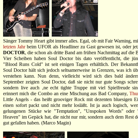
Sänger Tommy Heart gibt immer alles. Egal, ob mit Fair Warning, m
letzten Jahr
beim UFOR als Headliner zu Gast gewesen ist, oder jet
DOCTOR
, die schon als dritte Band am frühen Nachmittag auf die 
Vier Scheiben haben Soul Doctor bis dato veröffentlicht, die jü
"Blood Runs Cold" ist seit einigen Tagen erhältlich. Der Bekannt
Soul Doctor hält sich jedoch seltsamerweise in Grenzen, was ich üb
verstehen kann. Nun denn, vielleicht wird sich dies bald änder
September zeigten Soul Doctor, daß sie nicht nur gute Songs schr
sondern live auch ‚ne echt tighte Truppe mit viel Spielfreude si
erinnert mich die Combo an eine Mischung aus Bad Company,
Thu
Little Angels - das heißt grooviger Rock mit dezenten bluesigen Ei
einen sofort packt und nicht mehr losläßt. Ist ja auch logisch, w
gelungenen Stücke wie "Temptation", "Unspoken Words" oder 
Heaven" im Gepäck hat, die nicht nur mir, sondern auch dem Rest 
gut gefallen haben. (Marco Magin)