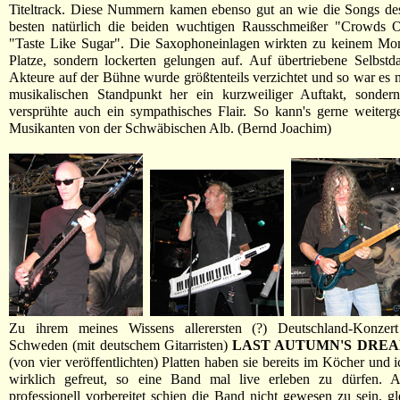
Titeltrack. Diese Nummern kamen ebenso gut an wie die Songs d
besten natürlich die beiden wuchtigen Rausschmeißer "Crowds 
"Taste Like Sugar". Die Saxophoneinlagen wirkten zu keinem Mo
Platze, sondern lockerten gelungen auf. Auf übertriebene Selbstda
Akteure auf der Bühne wurde größtenteils verzichtet und so war es 
musikalischen Standpunkt her ein kurzweiliger Auftakt, sonder
versprühte auch ein sympathisches Flair. So kann's gerne weiter
Musikanten von der Schwäbischen Alb. (Bernd Joachim)
Zu ihrem meines Wissens allerersten (?) Deutschland-Konzer
Schweden (mit deutschem Gitarristen)
LAST AUTUMN'S DRE
(von vier veröffentlichten) Platten haben sie bereits im Köcher und 
wirklich gefreut, so eine Band mal live erleben zu dürfen. A
professionell vorbereitet schien die Band nicht gewesen zu sein, g