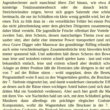
Jugendorchester auch manchmal übers Ziel hinaus, wie etwa 
knisterige Totalzusammenbruch oder die danach leicht
Streichereinsätze zeigen, bevor sich gegen Satzende eine sch
breitmacht, die nur im Schlußton ein klein wenig getrübt wird, bei d
einen Tick zu früh dran ist - ein verzeihlicher Fehler bei einem Pro
das nicht jahrzehntelang unter dem gleichen Dirigenten zusammensp
daher blind versteht. Die jugendliche Frische offenbart ihre Vorteil
zweiten Satz, dem Scherzo, dessen marschartiges Thema zwar auc
sauber sitzt, aber dafür eine immense Power transportiert (und zei
etwa Grave Digger oder Manowar das grundtönige Riffing erfunden
auch seine verschiedenartigen Zusammenbrüche trotz bisweilen leic
immer spannend hält. Und außerdem hält dieses Scherzo den Bewei
man leise und trotzdem extrem schnell spielen kann - laut und extre
bekanntlich einfach, leise und extrem schnell aber deutlich sch
Adagio an dritter Position läßt die Hornisten (die übrigens in der s
von 7 auf der Bühne sitzen - wohl ungeplant, denn die Besetz
Programmheft weist 8 aus) zu den Wagnertuben greifen, die Bruckner
der 7. Sinfonie eingesetzt hat, und damit wunderbare cineastische Eff
an denen auch die Bässe einen wichtigen Anteil haben (und sich da
dritten Mal ein Sonderlob verdienen). Aber auch hier greift die Mat
mit ihren Vor- wie Nachteilen bald um sich, mit dem Schlußteil gelin
Musikern dann allerdings ein prächtiger elegischer Grabst
Komponisten, wofür die Wagnertuben (die Bruckner in der 7. 
akustischen Grabstein für Richard Wagner eingebaut hatte) erneut