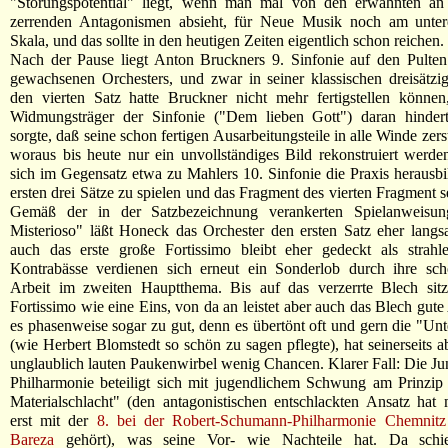
"Störungspotential" liegt, wenn man mal von den erwähnten a
zerrenden Antagonismen absieht, für Neue Musik noch am unte
Skala, und das sollte in den heutigen Zeiten eigentlich schon reichen.
Nach der Pause liegt Anton Bruckners 9. Sinfonie auf den Pulten
gewachsenen Orchesters, und zwar in seiner klassischen dreisätzi
den vierten Satz hatte Bruckner nicht mehr fertigstellen können
Widmungsträger der Sinfonie ("Dem lieben Gott") daran hinder
sorgte, daß seine schon fertigen Ausarbeitungsteile in alle Winde zer
woraus bis heute nur ein unvollständiges Bild rekonstruiert werd
sich im Gegensatz etwa zu Mahlers 10. Sinfonie die Praxis herausbil
ersten drei Sätze zu spielen und das Fragment des vierten Fragment s
Gemäß der in der Satzbezeichnung verankerten Spielanweisung
Misterioso" läßt Honeck das Orchester den ersten Satz eher lang
auch das erste große Fortissimo bleibt eher gedeckt als strahl
Kontrabässe verdienen sich erneut ein Sonderlob durch ihre sch
Arbeit im zweiten Hauptthema. Bis auf das verzerrte Blech sitz
Fortissimo wie eine Eins, von da an leistet aber auch das Blech gute
es phasenweise sogar zu gut, denn es übertönt oft und gern die "Unt
(wie Herbert Blomstedt so schön zu sagen pflegte), hat seinerseits a
unglaublich lauten Paukenwirbel wenig Chancen. Klarer Fall: Die J
Philharmonie beteiligt sich mit jugendlichem Schwung am Prinzip
Materialschlacht" (den antagonistischen entschlackten Ansatz hat
erst mit der
8. bei der Robert-Schumann-Philharmonie Chemnitz
Bareza
gehört), was seine Vor- wie Nachteile hat. Da schi