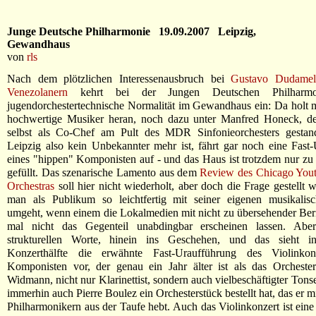
Junge Deutsche Philharmonie 19.09.2007 Leipzig,
Gewandhaus
von
rls
Nach dem plötzlichen Interessenausbruch bei
Gustavo Dudamel
Venezolanern
kehrt bei der Jungen Deutschen Philharmo
jugendorchestertechnische Normalität im Gewandhaus ein: Da holt m
hochwertige Musiker heran, noch dazu unter Manfred Honeck, de
selbst als Co-Chef am Pult des MDR Sinfonieorchesters gestand
Leipzig also kein Unbekannter mehr ist, fährt gar noch eine Fast
eines "hippen" Komponisten auf - und das Haus ist trotzdem nur zu 
gefüllt. Das szenarische Lamento aus dem
Review des Chicago Yo
Orchestras
soll hier nicht wiederholt, aber doch die Frage gestellt 
man als Publikum so leichtfertig mit seiner eigenen musikalis
umgeht, wenn einem die Lokalmedien mit nicht zu übersehender Beri
mal nicht das Gegenteil unabdingbar erscheinen lassen. Abe
strukturellen Worte, hinein ins Geschehen, und das sieht i
Konzerthälfte die erwähnte Fast-Uraufführung des Violinkon
Komponisten vor, der genau ein Jahr älter ist als das Orchester
Widmann, nicht nur Klarinettist, sondern auch vielbeschäftigter Tons
immerhin auch Pierre Boulez ein Orchesterstück bestellt hat, das er 
Philharmonikern aus der Taufe hebt. Auch das Violinkonzert ist eine