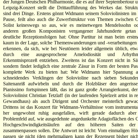
der Jungen Deutschen Philharmonie, die es auf ihrer Septembertour ur
Leipzig-Konzert stellt die Drittaufführung des Werkes dar. Struktur
sind drei Dinge. Erstens gönnt Widmann seinem Soloviolinisten im 
Pause, feilt also auch die Zuwerfstruktur von Themen zwischen O
Solist keineswegs so aus, wie es meinetwegen Mendelssohn od
anderen großen Komponisten vergangener Jahrhunderte getan
deutliche Rezeptionsfolgen hat: Ohne Partitur ist man beim erst
kaum in der Lage, solche Themenwanderungen und -verarbeitungen 
erkennen, da sich, wie bei Neutönern leider allgemein üblich, e
durch eine ausgesprochene Amelodiosität und Arhythm
Erkenntnisprozeß entziehen. Zweitens ist das Konzert nicht in Sätz
sondern findet lediglich eine zentrale Zäsur in Form der besten Pas
komplette Werk zu bieten hat: Wie Widmann hier Spannung au
schneidendes Verklingen der Solovioline nach sieben Sekund
Saitenanriß aufwirbeln und durch die Holzbläser den angeris
Pianissimo fortspinnen läßt, das ist ganz große Arrangierkunst, de
Soloviolinist Christian Tetzlaff (in der laufenden Spielzeit artist in 
Gewandhaus) als auch Dirigent und Orchester meisterlich gewac
Drittens ist das Konzert für Widmann-Verhältnisse vom instrument
her ungewohnt ruhig ausgefallen, wirft gerade dadurch aber
Problemfeld auf, wie ausgedehnte angedunkelte Adagioflächen des O
Hochgeschwindigkeitsläufen auf den höheren Saiten der 
zusammenpassen sollen. Die Antwort ist leicht: Vom einmaligen Hö
passen sie nicht (den mehrmaligen kann der Rezensent bisher nicht