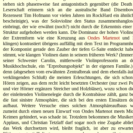
stehen sich phasenweise fast antagonistisch gegenüber (die Death
Leserschaft erinnern sich an die australische Band Disembo
Rezensent Tim Hofmann vor vielen Jahren im RockHard ein ähnlic
bescheinigte), was der Solovioline den Status zusammenhanglo
einbringt, der wie erwähnt (noch?) nicht durch die Erkenntnis einer
Struktur aufgehoben werden kann. Die Dominanz der hohen Violine
der Extremform wie eine Kreuzung aus
Ondes Martenot
und 
klingen) kontrastiert übrigens auffällig mit dem Text im Programmh
der Komponist gerade den Zauber der tiefen G-Saite entdeckt hab
stimmt, wie klangen Violinen dann in seinem früheren Werk? (Immerh
seiner Schwester Carolin, mittlerweile Violinprofessorin an d
Musikhochschule, ein "Erprobungsobjekt" in der eigenen Familie
denn (abgesehen vom erwähnten Zentralbreak und dem ebenfalls äu
verklingenden Schluß) die meisten Erleuchtungen, die sich schon
Hören zeigen, aus dem recht leicht besetzten Orchester (nur zwei Pe
und vier Hörner ergänzen Streicher und Holzbläser), wozu schon 
der einleitenden Violinenelegie durch die Kontrabässe zählt, ganz b
die fast sinistre Atmosphäre, die sich bei den ersten Einsätzen d
aufbaut. Weitere Versuche eines solchen Atmosphäreaufbaus w
zumeist durch einen neuen Einwurf von Ondes Martenot meets M
Keimen gehindert, was schade ist. Trotzdem bekommen die Musiker
Applaus, und Christian Tetzlaff darf sogar noch eine Zugabe ablie
das Werk durchsetzen wird, bleibt fraglich, ist aber zu erwarte