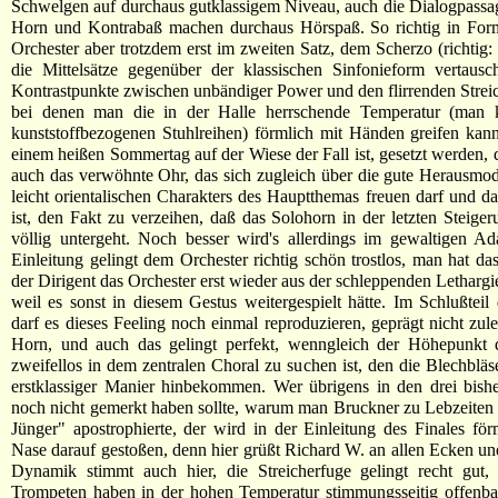
Schwelgen auf durchaus gutklassigem Niveau, auch die Dialogpass
Horn und Kontrabaß machen durchaus Hörspaß. So richtig in Fo
Orchester aber trotzdem erst im zweiten Satz, dem Scherzo (richtig:
die Mittelsätze gegenüber der klassischen Sinfonieform vertausc
Kontrastpunkte zwischen unbändiger Power und den flirrenden Strei
bei denen man die in der Halle herrschende Temperatur (man 
kunststoffbezogenen Stuhlreihen) förmlich mit Händen greifen kan
einem heißen Sommertag auf der Wiese der Fall ist, gesetzt werden, 
auch das verwöhnte Ohr, das sich zugleich über die gute Herausmod
leicht orientalischen Charakters des Hauptthemas freuen darf und da
ist, den Fakt zu verzeihen, daß das Solohorn in der letzten Steiger
völlig untergeht. Noch besser wird's allerdings im gewaltigen A
Einleitung gelingt dem Orchester richtig schön trostlos, man hat da
der Dirigent das Orchester erst wieder aus der schleppenden Lethargi
weil es sonst in diesem Gestus weitergespielt hätte. Im Schlußteil 
darf es dieses Feeling noch einmal reproduzieren, geprägt nicht zule
Horn, und auch das gelingt perfekt, wenngleich der Höhepunkt d
zweifellos in dem zentralen Choral zu suchen ist, den die Blechbläse
erstklassiger Manier hinbekommen. Wer übrigens in den drei bish
noch nicht gemerkt haben sollte, warum man Bruckner zu Lebzeiten
Jünger" apostrophierte, der wird in der Einleitung des Finales för
Nase darauf gestoßen, denn hier grüßt Richard W. an allen Ecken u
Dynamik stimmt auch hier, die Streicherfuge gelingt recht gut,
Trompeten haben in der hohen Temperatur stimmungsseitig offenba