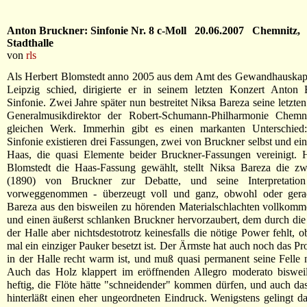
Anton Bruckner: Sinfonie Nr. 8 c-Moll 20.06.2007 Chemnitz,
Stadthalle
von
rls
Als Herbert Blomstedt anno 2005 aus dem Amt des Gewandhauskapel
Leipzig schied, dirigierte er in seinem letzten Konzert Anton 
Sinfonie. Zwei Jahre später nun bestreitet Niksa Bareza seine letzte
Generalmusikdirektor der Robert-Schumann-Philharmonie Chem
gleichen Werk. Immerhin gibt es einen markanten Unterschied
Sinfonie existieren drei Fassungen, zwei von Bruckner selbst und ei
Haas, die quasi Elemente beider Bruckner-Fassungen vereinigt. H
Blomstedt die Haas-Fassung gewählt, stellt Niksa Bareza die zw
(1890) von Bruckner zur Debatte, und seine Interpretatio
vorweggenommen - überzeugt voll und ganz, obwohl oder gera
Bareza aus den bisweilen zu hörenden Materialschlachten vollkomm
und einen äußerst schlanken Bruckner hervorzaubert, dem durch die
der Halle aber nichtsdestotrotz keinesfalls die nötige Power fehlt, 
mal ein einziger Pauker besetzt ist. Der Ärmste hat auch noch das Pr
in der Halle recht warm ist, und muß quasi permanent seine Felle
Auch das Holz klappert im eröffnenden Allegro moderato biswei
heftig, die Flöte hätte "schneidender" kommen dürfen, und auch das
hinterläßt einen eher ungeordneten Eindruck. Wenigstens gelingt d