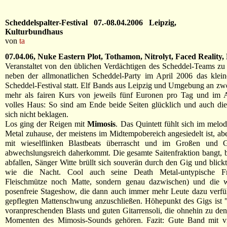
Scheddelspalter-Festival 07.-08.04.2006 Leipzig,
Kulturbundhaus
von
ta
07.04.06, Nuke Eastern Plot, Tothamon, Nitrolyt, Faced Reality,
Veranstaltet von den üblichen Verdächtigen des Scheddel-Teams zu
neben der allmonatlichen Scheddel-Party im April 2006 das klein
Scheddel-Festival statt. Elf Bands aus Leipzig und Umgebung an z
mehr als fairen Kurs von jeweils fünf Euronen pro Tag und im A
volles Haus: So sind am Ende beide Seiten glücklich und auch di
sich nicht beklagen.
Los ging der Reigen mit
Mimosis
. Das Quintett fühlt sich im melo
Metal zuhause, der meistens im Midtempobereich angesiedelt ist, ab
mit wieselflinken Blastbeats überrascht und im Großen und 
abwechslungsreich daherkommt. Die gesamte Saitenfraktion bangt, 
abfallen, Sänger Witte brüllt sich souverän durch den Gig und blickt
wie die Nacht. Cool auch seine Death Metal-untypische Fr
Fleischmütze noch Matte, sondern genau dazwischen) und die w
posenfreie Stageshow, die dann auch immer mehr Leute dazu verfü
gepflegten Mattenschwung anzuschließen. Höhepunkt des Gigs ist 
voranpreschenden Blasts und guten Gitarrensoli, die ohnehin zu den
Momenten des Mimosis-Sounds gehören. Fazit: Gute Band mit vie