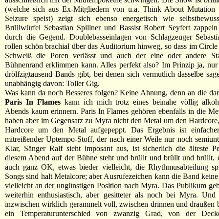
(welche sich aus Ex-Mitgliedern von u.a. Think About Mutation 
Seizure speist) zeigt sich ebenso energetisch wie selbstbewuss
Brüllwürfel Sebastian Spillner und Bassist Robert Seyfert zappel
durch die Gegend. Doublebasseinlagen von Schlagzeuger Sebasti
rollen schön brachial über das Auditorium hinweg, so dass im Circle 
Schweiß die Poren verlässt und auch der eine oder andere St
Bühnenrand erklimmen kann. Alles perfekt also? Im Prinzip ja, nur
drölfzigtausend Bands gibt, bei denen sich vermutlich dasselbe sage
unabhängig davon: Toller Gig.
Was kann da noch Besseres folgen? Keine Ahnung, denn an die dar
Paris In Flames
kann ich mich trotz eines beinahe völlig alkoh
Abends kaum erinnern. Paris In Flames gehören ebenfalls in die Met
haben aber im Gegensatz zu Myra nicht den Metal um den Hardcore
Hardcore um den Metal aufgepeppt. Das Ergebnis ist einfacher,
mitreißender Uptempo-Stoff, der nach einer Weile nur noch semiunte
Klar, Sänger Ralf sieht imposant aus, ist sicherlich die älteste P
diesem Abend auf der Bühne steht und brüllt und brüllt und brüllt, d
auch ganz OK, etwas bieder vielleicht, die Rhythmusabteilung spie
Songs sind halt Metalcore; aber Ausrufezeichen kann die Band keine 
vielleicht an der ungünstigen Position nach Myra. Das Publikum geb
weiterhin enthusiastisch, aber gesitteter als noch bei Myra. Und
inzwischen wirklich gerammelt voll, zwischen drinnen und draußen b
ein Temperaturunterschied von zwanzig Grad, von der Decke