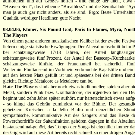
aufhorchen und auf Großes hoffen - und einige der alten, etwa
"Heaven Sent", das treibende "Breathless" und die Semiballade "Sym
man ja auch gar nicht anders, als sie sind. Ergo: Beste Unterhalt
Qualität, würdiger Headliner, gute Nacht.
08.04.06, Khmer, Six Pound God, Paris In Flames, Myra, Nort
The Players
Von einem ganz anderen musikalischen Kaliber ist der zweite Festival
liefern einige statistische Erwägungen: Der Altersdurchschnitt beim 
bei schätzungsweise 17/18 Jahren, der Anteil langhaarige
schätzungsweise fünf Prozent, der Anteil der Basecap-/Kurzhaarker
schätzungsweise fünfzig, der Frauenanteil bei sicherlich fünf
Weiterhin: Fünftausend im Vorhinein verbrauchte Kajalstifte und ein 
auf den letzten Platz gefüllt ist und spätestens bei der dritten Ban
gleicht. Richtig: Metalcore as Metalcore can be.
Hate The Players
sind aber noch etwas traditioneller, spielen aber n
Metal, sondern Punk bzw. Uralthardcore, der irgendwo bei den D
beginnt und zehn Jahre später aufhört, nur härtetechnisch etwas auf
- so klingt das Gebräu zumindest vor der Bühne. Der gesangl
gehetztem Kreischen a la Jello Biafra und neuzeitlichen Shou
sympathische, kommunikative Art des Sängers sind das Beste d
Powerchordriffs der Saitenfraktion gehören dagegen in die Abteilun
bis-tausendmal-gehört, das Tempo der Songs ist eigentlich immer da
der Gig wird auf diese Art bereits recht schnell zu einer drögen Ang