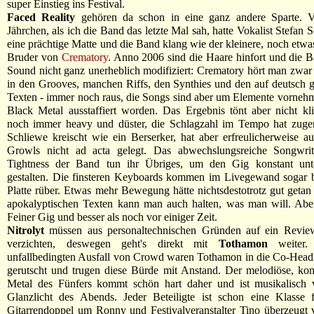
super Einstieg ins Festival.
Faced Reality
gehören da schon in eine ganz andere Sparte. Vo
Jährchen, als ich die Band das letzte Mal sah, hatte Vokalist Stefan
eine prächtige Matte und die Band klang wie der kleinere, noch etwa
Bruder von
Crematory
. Anno 2006 sind die Haare hinfort und die B
Sound nicht ganz unerheblich modifiziert: Crematory hört man zwar 
in den Grooves, manchen Riffs, den Synthies und den auf deutsch
Texten - immer noch raus, die Songs sind aber um Elemente vorneh
Black Metal ausstaffiert worden. Das Ergebnis tönt aber nicht kli
noch immer heavy und düster, die Schlagzahl im Tempo hat zu
Schliewe kreischt wie ein Berserker, hat aber erfreulicherweise au
Growls nicht ad acta gelegt. Das abwechslungsreiche Songwri
Tightness der Band tun ihr Übriges, um den Gig konstant unt
gestalten. Die finsteren Keyboards kommen im Livegewand sogar b
Platte rüber. Etwas mehr Bewegung hätte nichtsdestotrotz gut geta
apokalyptischen Texten kann man auch halten, was man will. Aber
Feiner Gig und besser als noch vor einiger Zeit.
Nitrolyt
müssen aus personaltechnischen Gründen auf ein Review
verzichten, deswegen geht's direkt mit
Tothamon
weiter.
unfallbedingten Ausfall von Crowd waren Tothamon in die Co-Headl
gerutscht und trugen diese Bürde mit Anstand. Der melodiöse, ko
Metal des Fünfers kommt schön hart daher und ist musikalisch vi
Glanzlicht des Abends. Jeder Beteiligte ist schon eine Klasse f
Gitarrendoppel um Ronny und Festivalveranstalter Tino überzeugt 