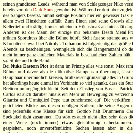
seinen grandiosen Leads, während man von Schlagzeuger Niko versie
bereits von den
Dark Suns
gewohnt ist. Während er dort aber zuglei
des Sängers besetzt, nimmt selbige Position hier ein gewisser Gax ei
allem zwei Hinsichten auffällt. Zum Einen sind seine Growls alle
Kellertief und kräftig, immer mit einem Höchstmaß an Intensität da
Anderen ist der Mann der einzige mir bekannte Death Metal-Fro
grünen Sportdress über die Bühne hüpft. Sieht fast so strange aus w
Klamottenschwall bei Nitrolyt. Tothamon ist folgerichtig das größte
Abends zu bescheinigen, wenngleich sich die Bangeranzahl ob de
nicht immer ganz einfachen Materials in beschaulichen Zahlen hält.
so: Strike und tolle Band.
Bei
Nuke Eastern Plot
ist dann im Prinzip alles wie sonst. Max ram
Bühne und davor als die ultimative Rampensau überhaupt, lässt s
Haupthaar unermüdlich kreisen, brüllkreischgrunzsingt alles in Gru
hat allerdings heute einmal im Vorhinein so viel getankt, dass ein Stu
Brettern unumgänglich bleibt. Seit dem Einstieg von Bassist Patrick 
Carlos ist auch darüber hinaus ein Mehr an Bewegung zu verzeich
Gitarrist und Urmitglied Pepe taut zunehmend auf. Die verkifften
gerichteten Blicke aus diesen nebligen Kullern, die seine Augen e
sind jedenfalls eine Klasse für sich. Gottlob hält Drummerin Ca
Spektakel tight zusammen. Da stört es auch nicht allzu sehr, dass d
einer Weile (noch immer) etwas gleichförmig daherkommen
gespielten, noch unveröffentlichte Sachen lassen aber in die