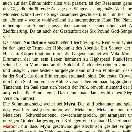
auch auf der Bühne nicht allzu viel passiert, ist der Rezensent gen
des Gigs die einführende Ansage des Sängers - sinngemäß: Wir hab
Monaten schnell sechs Songs zusammengeschustert, nur um hier für
zu können - wenig wohlwollend zu interpretieren: Hate The Playe
unbedingt ein Schnellschuss, aber zumindest einer ohne viel A
Zielfixierung. Da tut auch der Gastauftritt des Six Pound God-Sänge
viel.
Da haben
Northshore
anschließend leichtes Spiel. Rein vom Unte
ist der kauzige Trupp der Höhepunkt des Abends: Ein Sänger, der 
Haar am Körper trägt und durch die Gegend shoutet wie Mike Muir
Drummer, der um sein Leben hämmert zu Highspeed Punk/Hardc
seinen besten Momenten an die Suicidal Tendencies erinnert - nur n
und lustiger -, eine bestens aufgelegte Band und ein Publikum, das s
ist der Stoff, aus dem Erinnerungen gemacht sind. Die ersten Crowds
durch den Saal und vor der Bühne veranstalten ein paar Jogginghosen
Tänzchen. Im Saal staut sich bereits der Pulk, obwohl niemand der L
anspreche, die Band kennt. Das nennt man dann wohl einen Sieg
Versuch. Famos!
Die Stimmung steigt weiter bei
Myra
. Die sind bekannter und spie
das, was hier fast jeder hören will: Metalcore, Metalcore und ni
Metalcore. Schweißtreibend, abwechslungsreich, gut arrangiert 
nervigen Quotenklargesang von Kollegen wie Caliban. Das erinnert
Maroon
, nur dass Myra geschwindigkeitstechnisch gesittet vorgeh
ausschließlich mit der Midtempokeule schwingen. Die Show ist brilli