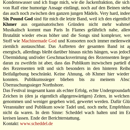
Kondenswasser und ich frage mich, wie die Jackenfraktion, die sic
von Ralf eine humorige Ansage einfängt, noch auf den Beinen ste
das auch noch zwischen den ganzen jungen Mädels. Very hard, indee
Six Pound God
sind für mich die letzte Band, weil ich den eigentli
Khmer
aus organisatorischen Gründen nicht mehr wahrn
Musikalisch kommt man Paris In Flames gefährlich nahe, allerd
Brutalität wieder etwas höher und die Songs sind komplexer, we
Stoff wie
Machinemade God
und Konsorten noch immer meilenweit 
ziemlich austauschbar. Das Auftreten der gesamten Band ist a
energisch, allerdings bleibt darüber hinaus nichts hängen, was jedoc
Übermüdung und/oder Geschmacksverirrung des Rezensenten liege
daran zu zweifeln ist aber, dass das Publikum inzwischen partiell 
des Rezensenten teilt und sich besonders in den hinteren Reihe
Beifallgebung beschränkt. Keine Ahnung, ob Khmer hier wieder
konnten. Publikumssieger blieben bis zu meinem Absc
Überraschungssieger Northshore.
Das Festival insgesamt kann als echter Erfolg, echte Undergroundarbe
Zeichen in (den ja eigentlich allgegenwärtigen) Zeiten, in welch
genommen und weniger gegeben wird, gewertet werden. Dafür Gl
Veranstalter und Publikum sowie Tadel und, noch mehr, Empfehlung
nicht da waren. In dem Sinne: Scheddel wach halten und im Erns
kreisen lassen. Ende der Berichterstattung.
Kontakt:
www.scheddel.de