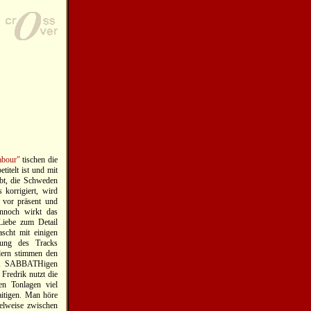
abour"
tischen die
telt ist und mit
ubt, die Schweden
 korrigiert, wird
 vor präsent und
nnoch wirkt das
 Liebe zum Detail
ascht mit einigen
htung des Tracks
dern stimmen den
ACK SABBATHigen
Fredrik nutzt die
en Tonlagen viel
saitigen. Man höre
elweise zwischen