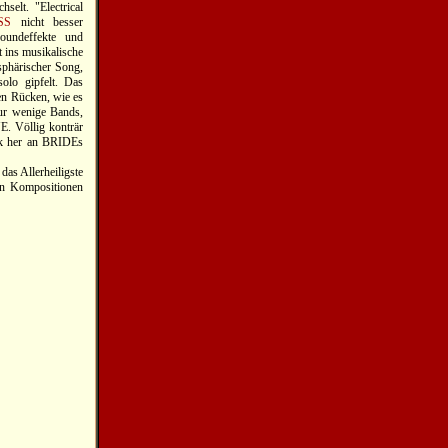
selt. "Electrical
SS
nicht besser
undeffekte und
t ins musikalische
sphärischer Song,
olo gipfelt. Das
en Rücken, wie es
nur wenige Bands,
. Völlig konträr
ck her an BRIDEs
as Allerheiligste
n Kompositionen