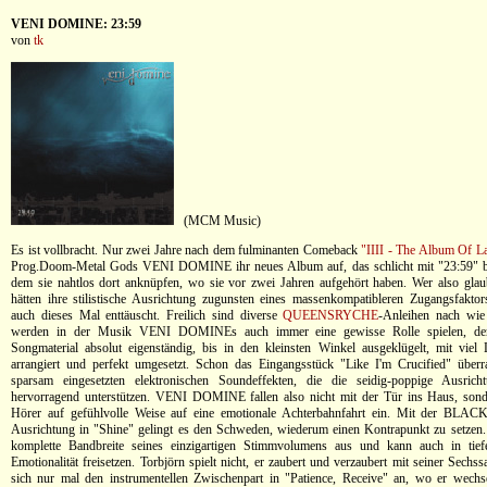
VENI DOMINE: 23:59
von
tk
(MCM Music)
Es ist vollbracht. Nur zwei Jahre nach dem fulminanten Comeback
"IIII - The Album Of L
Prog.Doom-Metal Gods VENI DOMINE ihr neues Album auf, das schlicht mit "23:59" beti
dem sie nahtlos dort anknüpfen, wo sie vor zwei Jahren aufgehört haben. Wer also gla
hätten ihre stilistische Ausrichtung zugunsten eines massenkompatibleren Zugangsfaktors
auch dieses Mal enttäuscht. Freilich sind diverse
QUEENSRYCHE
-Anleihen nach wie
werden in der Musik VENI DOMINEs auch immer eine gewisse Rolle spielen, de
Songmaterial absolut eigenständig, bis in den kleinsten Winkel ausgeklügelt, mit viel
arrangiert und perfekt umgesetzt. Schon das Eingangsstück "Like I'm Crucified" überr
sparsam eingesetzten elektronischen Soundeffekten, die die seidig-poppige Ausric
hervorragend unterstützen. VENI DOMINE fallen also nicht mit der Tür ins Haus, son
Hörer auf gefühlvolle Weise auf eine emotionale Achterbahnfahrt ein. Mit der BL
Ausrichtung in "Shine" gelingt es den Schweden, wiederum einen Kontrapunkt zu setzen. 
komplette Bandbreite seines einzigartigen Stimmvolumens aus und kann auch in tief
Emotionalität freisetzen. Torbjörn spielt nicht, er zaubert und verzaubert mit seiner Sechs
sich nur mal den instrumentellen Zwischenpart in "Patience, Receive" an, wo er wechs