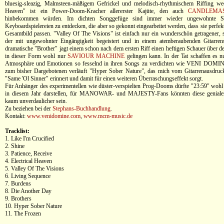
bluesig-sleazig, Malmsteen-mäßigem Gefrickel und melodisch-rhythmischem Riffing wech
Heaven" ist ein Power-Doom-Kracher allererster Kajüte, den auch
CANDLEMA
hinbekommen würden. Im dichten Songgefüge sind immer wieder ungewohnte So
Keyboardspielereien zu entdecken, die aber so gekonnt eingearbeitet werden, dass sie perfek
Gesamtbild passen. "Valley Of The Visions" ist einfach nur ein wunderschön getragener, 
der mit ungewohnter Eingängigkeit begeistert und in einem atemberaubenden Gitarrens
dramatische "Brother" jagt einem schon nach dem ersten Riff einen heftigen Schauer über d
in dieser Form wohl nur
SAVIOUR MACHINE
gelingen kann. In der Tat schaffen es 
Atmosphäre und Emotionen so fesselnd in ihren Songs zu verdichten wie VENI DOMINE
zum bisher Dargebotenen verläuft "Hyper Sober Nature", das mich vom Gitarrenausdru
"Same 'Ol Sinner" erinnert und damit für einen weiteren Überraschungseffekt sorgt.
Für Anhänger des experimentellen wie düster-verspielten Prog-Dooms dürfte "23:59" wohl d
in diesem Jahr darstellen, für MANOWAR- und MAJESTY-Fans könnten diese geniale
kaum unverdaulicher sein.
Zu beziehen bei der
Stephans-Buchhandlung
.
Kontakt:
www.venidomine.com
,
www.mcm-music.de
Tracklist:
1. Like I'm Crucified
2. Shine
3. Patience, Receive
4. Electrical Heaven
5. Valley Of The Visions
6. Living Sequence
7. Burdens
8. Die Another Day
9. Brothers
10. Hyper Sober Nature
11. The Frozen