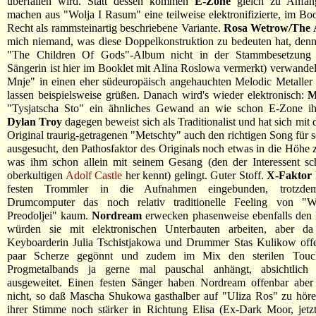
überfallen wird. Statt dessen kommen
E-Zone
gleich zu Anfan
machen aus "Wolja I Rasum" eine teilweise elektronifizierte, im Bo
Recht als rammsteinartig beschriebene Variante.
Rosa Wetrow/The
mich niemand, was diese Doppelkonstruktion zu bedeuten hat, den
"The Children Of Gods"-Album nicht in der Stammbesetzung n
Sängerin ist hier im Booklet mit Alina Roslowa vermerkt) verwand
Mnje" in einen eher südeuropäisch angehauchten Melodic Metaller
lassen beispielsweise grüßen. Danach wird's wieder elektronisch:
M
"Tysjatscha Sto" ein ähnliches Gewand an wie schon E-Zone ih
Dylan Troy
dagegen beweist sich als Traditionalist und hat sich mit
Original traurig-getragenen "Metschty" auch den richtigen Song für 
ausgesucht, den Pathosfaktor des Originals noch etwas in die Höhe 
was ihm schon allein mit seinem Gesang (den der Interessent s
oberkultigen
Adolf Castle
her kennt) gelingt. Guter Stoff.
X-Faktor
festen Trommler in die Aufnahmen eingebunden, trotzde
Drumcomputer das noch relativ traditionelle Feeling von "W
Preodoljei" kaum.
Nordream
erwecken phasenweise ebenfalls den 
würden sie mit elektronischen Unterbauten arbeiten, aber d
Keyboarderin Julia Tschistjakowa und Drummer Stas Kulikow offe
paar Scherze gegönnt und zudem im Mix den sterilen Tou
Progmetalbands ja gerne mal pauschal anhängt, absichtlich
ausgeweitet. Einen festen Sänger haben Nordream offenbar abe
nicht, so daß Mascha Shukowa gasthalber auf "Uliza Ros" zu höre
ihrer Stimme noch stärker in Richtung Elisa (Ex-Dark Moor, jetz