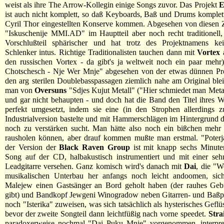
weist als ihre The Arrow-Kollegin einige Songs zuvor. Das Projekt
E
ist auch nicht komplett, so daß Keyboards, Baß und Drums komplet
Cyril Thor eingestellten Konserve kommen. Abgesehen von diesen Z
"Iskuschenije MMI.AD" im Hauptteil aber noch recht traditionell
Vorschlußteil sphärischer und hat trotz des Projektnamens ke
Schlenker intus. Richtige Traditionalisten tauchen dann mit
Vortex
a
den russischen Vortex - da gibt's ja weltweit noch ein paar mehr
Chotschesch - Nje Wer Mnje" abgesehen von der etwas dünnen Pr
den arg sterilen Doublebasspassagen ziemlich nahe am Original ble
man von
Oversuns
"Sdjes Kujut Metall" ("Hier schmiedet man Meta
und gar nicht behaupten - und doch hat die Band den Titel ihres W
perfekt umgesetzt, indem sie eine (in den Strophen allerdings z
Industrialversion bastelte und mit Hammerschlägen im Hintergrund d
noch zu verstärken sucht. Man hätte also noch ein bißchen mehr 
rausholen können, aber drauf kommen mußte man erstmal. "Poterj
der Version der
Black Raven Group
ist mit knapp sechs Minuten
Song auf der CD, halbakustisch instrumentiert und mit einer seh
Leadgitarre versehen. Ganz komisch wird's danach mit
Dai
, die "W
musikalischen Unterbau her anfangs noch leicht andoomen, sic
Malejew einen Gastsänger an Bord geholt haben (der rauhes Gebr
gibt) und Bandkopf Jewgeni Winogradow neben Gitarren- und Baßp
noch "Isterika" zuweisen, was sich tatsächlich als hysterisches Geflü
bevor der zweite Songteil dann leichtfüßig nach vorne speedet.
Stra
paradoxerweise nochmal "Dai Puku Mnje" vorgenommen, interpret