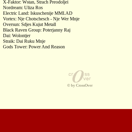
X-Faktor: Wstan, Strach Preodoljei
Nordream: Uliza Ros
Electric Land: Iskuschenije MMI.AD
Vortex: Nje Chotschesch - Nje Wer Mnje
Oversun: Sdjes Kujut Metall
Black Raven Group: Poterjanny Raj
Dai: Wolontjer
Straik: Dai Ruku Mnje
Gods Tower: Power And Reason
© by CrossOver