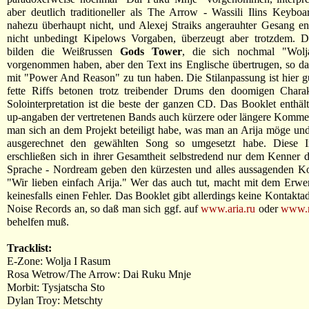
aber deutlich traditioneller als The Arrow - Wassili Ilins Keybo
nahezu überhaupt nicht, und Alexej Straiks angerauhter Gesang en
nicht unbedingt Kipelows Vorgaben, überzeugt aber trotzdem. 
bilden die Weißrussen
Gods Tower
, die sich nochmal "Wol
vorgenommen haben, aber den Text ins Englische übertrugen, so daß
mit "Power And Reason" zu tun haben. Die Stilanpassung ist hier g
fette Riffs betonen trotz treibender Drums den doomigen Charak
Solointerpretation ist die beste der ganzen CD. Das Booklet enthäl
up-angaben der vertretenen Bands auch kürzere oder längere Komm
man sich an dem Projekt beteiligt habe, was man an Arija möge u
ausgerechnet den gewählten Song so umgesetzt habe. Diese I
erschließen sich in ihrer Gesamtheit selbstredend nur dem Kenner d
Sprache - Nordream geben den kürzesten und alles aussagenden K
"Wir lieben einfach Arija." Wer das auch tut, macht mit dem Erw
keinesfalls einen Fehler. Das Booklet gibt allerdings keine Kontakta
Noise Records an, so daß man sich ggf. auf
www.aria.ru
oder
www.m
behelfen muß.
Tracklist:
E-Zone: Wolja I Rasum
Rosa Wetrow/The Arrow: Dai Ruku Mnje
Morbit: Tysjatscha Sto
Dylan Troy: Metschty