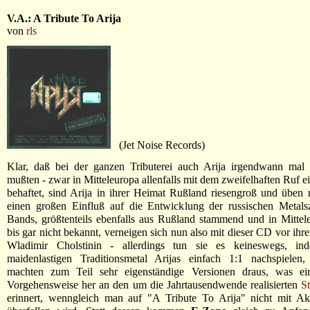
V.A.: A Tribute To Arija
von
rls
(Jet Noise Records)
Klar, daß bei der ganzen Tributerei auch Arija irgendwann ma
mußten - zwar in Mitteleuropa allenfalls mit dem zweifelhaften Ruf e
behaftet, sind Arija in ihrer Heimat Rußland riesengroß und üben
einen großen Einfluß auf die Entwicklung der russischen Metals
Bands, größtenteils ebenfalls aus Rußland stammend und in Mitte
bis gar nicht bekannt, verneigen sich nun also mit dieser CD vor ih
Wladimir Cholstinin - allerdings tun sie es keineswegs, in
maidenlastigen Traditionsmetal Arijas einfach 1:1 nachspielen,
machten zum Teil sehr eigenständige Versionen draus, was e
Vorgehensweise her an den um die Jahrtausendwende realisierten
St
erinnert, wenngleich man auf "A Tribute To Arija" nicht mit Aku