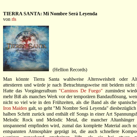
TIERRA SANTA: Mi Nombre Será Leyenda
von
rls
(Hellion Records)
Man könnte Tierra Santa wahlweise Altersweisheit oder Alte
attestieren und würde je nach Betrachtungsweise mit beidem nicht f
Hatte das Vorgängeralbum
"Caminos De Fuego"
zumindest wied
mehr Biß als manches Werk vor der temporären Bandauflösung, wen
nicht so viel wie in den Frühzeiten, als die Band als die spanisch
Iron Maiden
galt, so geht "Mi Nombre Será Leyenda" diesbezüglich
halben Schritt zurück und enthält elf Songs in einer Art Spannungs
Melodic Rock und Melodic Metal, die mancher Altanhänger a
unspannend empfinden wird, zumal das komplette Material auch no
entspannten Atmosphäre geprägt ist, die auch schnellere Kompos