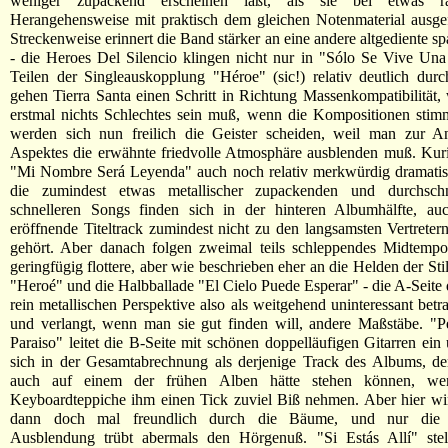
weniger zupackend erscheinen läßt, als sie bei etwas rau
Herangehensweise mit praktisch dem gleichen Notenmaterial ausge
Streckenweise erinnert die Band stärker an eine andere altgediente s
- die Heroes Del Silencio klingen nicht nur in "Sólo Se Vive Un
Teilen der Singleauskopplung "Héroe" (sic!) relativ deutlich dur
gehen Tierra Santa einen Schritt in Richtung Massenkompatibilität, 
erstmal nichts Schlechtes sein muß, wenn die Kompositionen stim
werden sich nun freilich die Geister scheiden, weil man zur An
Aspektes die erwähnte friedvolle Atmosphäre ausblenden muß. Kuri
"Mi Nombre Será Leyenda" auch noch relativ merkwürdig dramatisi
die zumindest etwas metallischer zupackenden und durchschn
schnelleren Songs finden sich in der hinteren Albumhälfte, a
eröffnende Titeltrack zumindest nicht zu den langsamsten Vertreter
gehört. Aber danach folgen zweimal teils schleppendes Midtempo
geringfügig flottere, aber wie beschrieben eher an die Helden der Sti
"Heroé" und die Halbballade "El Cielo Puede Esperar" - die A-Seite d
rein metallischen Perspektive also als weitgehend uninteressant betr
und verlangt, wenn man sie gut finden will, andere Maßstäbe. "P
Paraiso" leitet die B-Seite mit schönen doppelläufigen Gitarren ein
sich in der Gesamtabrechnung als derjenige Track des Albums, de
auch auf einem der frühen Alben hätte stehen können, wen
Keyboardteppiche ihm einen Tick zuviel Biß nehmen. Aber hier w
dann doch mal freundlich durch die Bäume, und nur die u
Ausblendung trübt abermals den Hörgenuß. "Si Estás Allí" stel