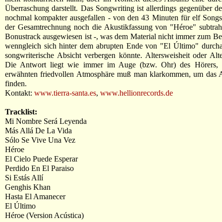
Überraschung darstellt. Das Songwriting ist allerdings gegenüber 
nochmal kompakter ausgefallen - von den 43 Minuten für elf Song
der Gesamtrechnung noch die Akustikfassung von "Héroe" subtrahi
Bonustrack ausgewiesen ist -, was dem Material nicht immer zum Bes
wenngleich sich hinter dem abrupten Ende von "El Último" durcha
songwriterische Absicht verbergen könnte. Altersweisheit oder Alt
Die Antwort liegt wie immer im Auge (bzw. Ohr) des Hörers, 
erwähnten friedvollen Atmosphäre muß man klarkommen, um das 
finden.
Kontakt:
www.tierra-santa.es
,
www.hellionrecords.de
Tracklist:
Mi Nombre Será Leyenda
Más Allá De La Vida
Sólo Se Vive Una Vez
Héroe
El Cielo Puede Esperar
Perdido En El Paraiso
Si Estás Allí
Genghis Khan
Hasta El Amanecer
El Último
Héroe (Version Acústica)