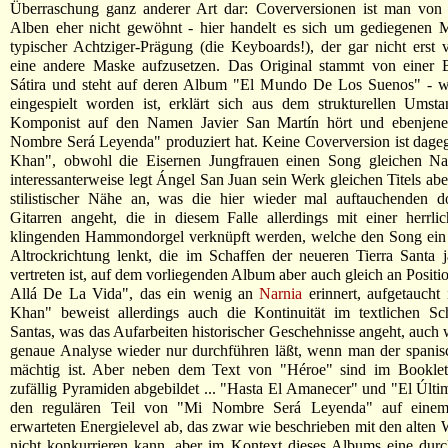
Überraschung ganz anderer Art dar: Coverversionen ist man von T
Alben eher nicht gewöhnt - hier handelt es sich um gediegenen 
typischer Achtziger-Prägung (die Keyboards!), der gar nicht erst v
eine andere Maske aufzusetzen. Das Original stammt von einer
Sátira und steht auf deren Album "El Mundo De Los Suenos" - w
eingespielt worden ist, erklärt sich aus dem strukturellen Umst
Komponist auf den Namen Javier San Martín hört und ebenjen
Nombre Será Leyenda" produziert hat. Keine Coverversion ist dag
Khan", obwohl die Eisernen Jungfrauen einen Song gleichen Na
interessanterweise legt Ángel San Juan sein Werk gleichen Titels abe
stilistischer Nähe an, was die hier wieder mal auftauchenden do
Gitarren angeht, die in diesem Falle allerdings mit einer herrli
klingenden Hammondorgel verknüpft werden, welche den Song ein 
Altrockrichtung lenkt, die im Schaffen der neueren Tierra Santa j
vertreten ist, auf dem vorliegenden Album aber auch gleich an Positi
Allá De La Vida", das ein wenig an
Narnia
erinnert, aufgetaucht 
Khan" beweist allerdings auch die Kontinuität im textlichen Sch
Santas, was das Aufarbeiten historischer Geschehnisse angeht, auch 
genaue Analyse wieder nur durchführen läßt, wenn man der spanis
mächtig ist. Aber neben dem Text von "Héroe" sind im Booklet 
zufällig Pyramiden abgebildet ... "Hasta El Amanecer" und "El Últi
den regulären Teil von "Mi Nombre Será Leyenda" auf einem
erwarteten Energielevel ab, das zwar wie beschrieben mit den alten 
nicht konkurrieren kann, aber im Kontext dieses Albums eine durc