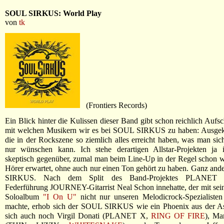
SOUL SIRKUS: World Play
von
tk
(Frontiers Records)
Ein Blick hinter die Kulissen dieser Band gibt schon reichlich Aufsc
mit welchen Musikern wir es bei SOUL SIRKUS zu haben: Ausgeko
die in der Rockszene so ziemlich alles erreicht haben, was man sic
nur wünschen kann. Ich stehe derartigen Allstar-Projekten ja
skeptisch gegenüber, zumal man beim Line-Up in der Regel schon 
Hörer erwartet, ohne auch nur einen Ton gehört zu haben. Ganz an
SIRKUS. Nach dem Split des Band-Projektes PLANET 
Federführung JOURNEY-Gitarrist Neal Schon innehatte, der mit sei
Soloalbum
"I On U"
nicht nur unseren Melodicrock-Spezialisten
machte, erhob sich der SOUL SIRKUS wie ein Phoenix aus der A
sich auch noch Virgil Donati (PLANET X,
RING OF FIRE
), Ma