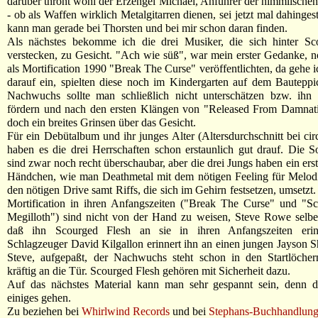
darüber thront wohl der Erzengel Michael, Anführer der himmlische
- ob als Waffen wirklich Metalgitarren dienen, sei jetzt mal dahingest
kann man gerade bei Thorsten und bei mir schon daran finden.
Als nächstes bekomme ich die drei Musiker, die sich hinter Sc
verstecken, zu Gesicht. "Ach wie süß", war mein erster Gedanke, n
als Mortification 1990 "Break The Curse" veröffentlichten, da gehe i
darauf ein, spielten diese noch im Kindergarten auf dem Bautepp
Nachwuchs sollte man schließlich nicht unterschätzen bzw. ihn 
fördern und nach den ersten Klängen von "Released From Damnati
doch ein breites Grinsen über das Gesicht.
Für ein Debütalbum und ihr junges Alter (Altersdurchschnitt bei cir
haben es die drei Herrschaften schon erstaunlich gut drauf. Die S
sind zwar noch recht überschaubar, aber die drei Jungs haben ein ers
Händchen, wie man Deathmetal mit dem nötigen Feeling für Melodi
den nötigen Drive samt Riffs, die sich im Gehirn festsetzen, umsetzt.
Mortification in ihren Anfangszeiten ("Break The Curse" und "Sc
Megilloth") sind nicht von der Hand zu weisen, Steve Rowe selbe
daß ihn Scourged Flesh an sie in ihren Anfangszeiten erinn
Schlagzeuger David Kilgallon erinnert ihn an einen jungen Jayson S
Steve, aufgepaßt, der Nachwuchs steht schon in den Startlöcher
kräftig an die Tür. Scourged Flesh gehören mit Sicherheit dazu.
Auf das nächstes Material kann man sehr gespannt sein, denn 
einiges gehen.
Zu beziehen bei
Whirlwind Records
und bei
Stephans-Buchhandlun