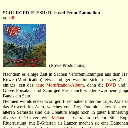
SCOURGED FLESH: Released From Damnation
von
dh
(Rowe Productions)
Nachdem es einige Zeit in Sachen Veröffentlichungen aus dem Ha
Rowe (Mortification) etwas ruhiger war, tut sich in letzter Zei
einiges, erst das
neue Mortification-Album
, dann die
DVD
und n
Grave Forsaken und Scourged Flesh auch wieder zwei neue junge 
Bands am Start.
Nehmen wir als erstes Scourged Flesh näher unter die Lupe. Als erste
das Artwork ins Auto, welches von Troy Dunmire entworfen wur
älteren Semester sind die Creature Mags noch in guter Erinnerun
diverse CD-Cover wie
Metanoia
. Ganz in seinem Stil: Enge
Ritterrüstung, mit E-Gitarren als Lanzen machen sie eine Dämonen