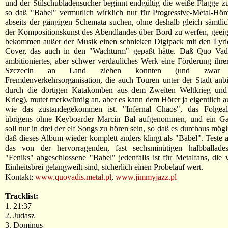
und der Stilschubladensucher beginnt endgültig die weiße Flagge 
so daß "Babel" vermutlich wirklich nur für Progressive-Metal-Hör
abseits der gängigen Schemata suchen, ohne deshalb gleich sämtl
der Kompositionskunst des Abendlandes über Bord zu werfen, geeign
bekommen außer der Musik einen schnieken Digipack mit den Lyri
Cover, das auch in den "Wachturm" gepaßt hätte. Daß Quo Vadi
ambitioniertes, aber schwer verdauliches Werk eine Förderung ihre
Szczecin an Land ziehen konnten (und zwar
Fremdenverkehrsorganisation, die auch Touren unter der Stadt anbi
durch die dortigen Katakomben aus dem Zweiten Weltkrieg un
Krieg), mutet merkwürdig an, aber es kann dem Hörer ja eigentlich au
wie das zustandegekommen ist. "Infernal Chaos", das Folgea
übrigens ohne Keyboarder Marcin Bal aufgenommen, und ein Ga
soll nur in drei der elf Songs zu hören sein, so daß es durchaus mögl
daß dieses Album wieder komplett anders klingt als "Babel". Teste 
das von der hervorragenden, fast sechsminütigen halbballad
"Feniks" abgeschlossene "Babel" jedenfalls ist für Metalfans, die
Einheitsbrei gelangweilt sind, sicherlich einen Probelauf wert.
Kontakt:
www.quovadis.metal.pl
,
www.jimmyjazz.pl
Tracklist:
1. 21:37
2. Judasz
3. Dominus