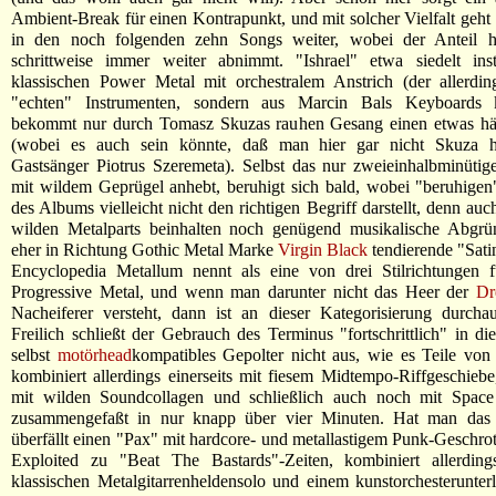
Ambient-Break für einen Kontrapunkt, und mit solcher Vielfalt geht
in den noch folgenden zehn Songs weiter, wobei der Anteil h
schrittweise immer weiter abnimmt. "Ishrael" etwa siedelt ins
klassischen Power Metal mit orchestralem Anstrich (der allerdin
"echten" Instrumenten, sondern aus Marcin Bals Keyboards
bekommt nur durch Tomasz Skuzas rauhen Gesang einen etwas hä
(wobei es auch sein könnte, daß man hier gar nicht Skuza h
Gastsänger Piotrus Szeremeta). Selbst das nur zweieinhalbminüti
mit wildem Geprügel anhebt, beruhigt sich bald, wobei "beruhige
des Albums vielleicht nicht den richtigen Begriff darstellt, denn au
wilden Metalparts beinhalten noch genügend musikalische Abgrü
eher in Richtung Gothic Metal Marke
Virgin Black
tendierende "Satin
Encyclopedia Metallum nennt als eine von drei Stilrichtungen 
Progressive Metal, und wenn man darunter nicht das Heer der
Dr
Nacheiferer versteht, dann ist an dieser Kategorisierung durcha
Freilich schließt der Gebrauch des Terminus "fortschrittlich" in d
selbst
motörhead
kompatibles Gepolter nicht aus, wie es Teile von
kombiniert allerdings einerseits mit fiesem Midtempo-Riffgeschiebe,
mit wilden Soundcollagen und schließlich auch noch mit Space 
zusammengefaßt in nur knapp über vier Minuten. Hat man das 
überfällt einen "Pax" mit hardcore- und metallastigem Punk-Geschr
Exploited zu "Beat The Bastards"-Zeiten, kombiniert allerdin
klassischen Metalgitarrenheldensolo und einem kunstorchesterunter