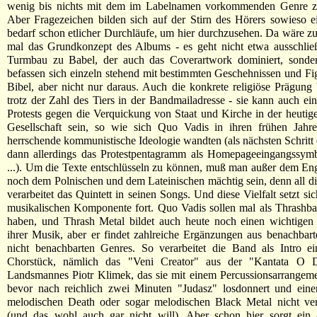
wenig bis nichts mit dem im Labelnamen vorkommenden Genre z
Aber Fragezeichen bilden sich auf der Stirn des Hörers sowieso e
bedarf schon etlicher Durchläufe, um hier durchzusehen. Da wäre z
mal das Grundkonzept des Albums - es geht nicht etwa ausschlie
Turmbau zu Babel, der auch das Coverartwork dominiert, sonde
befassen sich einzeln stehend mit bestimmten Geschehnissen und Fi
Bibel, aber nicht nur daraus. Auch die konkrete religiöse Prägung b
trotz der Zahl des Tiers in der Bandmailadresse - sie kann auch ei
Protests gegen die Verquickung von Staat und Kirche in der heutig
Gesellschaft sein, so wie sich Quo Vadis in ihren frühen Jahr
herrschende kommunistische Ideologie wandten (als nächsten Schritt
dann allerdings das Protestpentagramm als Homepageeingangssym
...). Um die Texte entschlüsseln zu können, muß man außer dem En
noch dem Polnischen und dem Lateinischen mächtig sein, denn all d
verarbeitet das Quintett in seinen Songs. Und diese Vielfalt setzt si
musikalischen Komponente fort. Quo Vadis sollen mal als Thrashb
haben, und Thrash Metal bildet auch heute noch einen wichtigen 
ihrer Musik, aber er findet zahlreiche Ergänzungen aus benachbar
nicht benachbarten Genres. So verarbeitet die Band als Intro ei
Chorstück, nämlich das "Veni Creator" aus der "Kantata O D
Landsmannes Piotr Klimek, das sie mit einem Percussionsarrangeme
bevor nach reichlich zwei Minuten "Judasz" losdonnert und ei
melodischen Death oder sogar melodischen Black Metal nicht ve
(und das wohl auch gar nicht will). Aber schon hier sorgt ein 