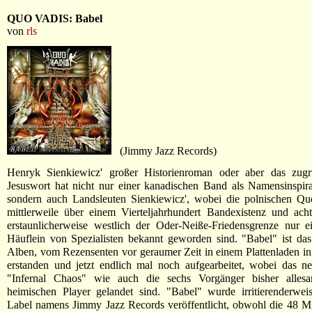
QUO VADIS: Babel
von
rls
(Jimmy Jazz Records)
Henryk Sienkiewicz' großer Historienroman oder aber das zugr
Jesuswort hat nicht nur einer kanadischen Band als Namensinspira
sondern auch Landsleuten Sienkiewicz', wobei die polnischen Quo
mittlerweile über einem Vierteljahrhundert Bandexistenz und ach
erstaunlicherweise westlich der Oder-Neiße-Friedensgrenze nur e
Häuflein von Spezialisten bekannt geworden sind. "Babel" ist das
Alben, vom Rezensenten vor geraumer Zeit in einem Plattenladen in
erstanden und jetzt endlich mal noch aufgearbeitet, wobei das n
"Infernal Chaos" wie auch die sechs Vorgänger bisher alles
heimischen Player gelandet sind. "Babel" wurde irritierenderwei
Label namens Jimmy Jazz Records veröffentlicht, obwohl die 48 M