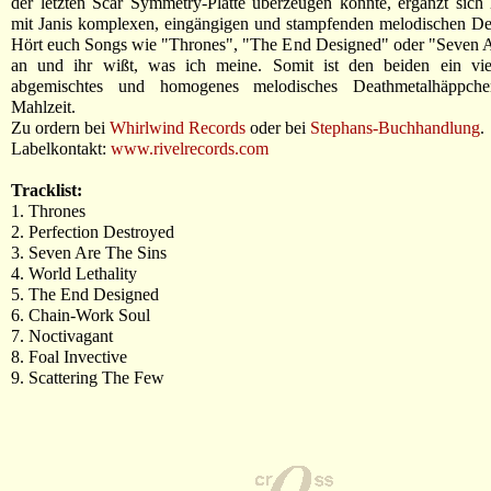
der letzten Scar Symmetry-Platte überzeugen konnte, ergänzt sich
mit Janis komplexen, eingängigen und stampfenden melodischen Dea
Hört euch Songs wie "Thrones", "The End Designed" oder "Seven A
an und ihr wißt, was ich meine. Somit ist den beiden ein vielf
abgemischtes und homogenes melodisches Deathmetalhäppche
Mahlzeit.
Zu ordern bei
Whirlwind Records
oder bei
Stephans-Buchhandlung
.
Labelkontakt:
www.rivelrecords.com
Tracklist:
1. Thrones
2. Perfection Destroyed
3. Seven Are The Sins
4. World Lethality
5. The End Designed
6. Chain-Work Soul
7. Noctivagant
8. Foal Invective
9. Scattering The Few