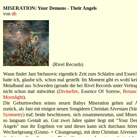
MISERATION: Your Demons - Their Angels
von
dh
(Rivel Records)
Wann findet Jani Stefanovic eigentlich Zeit zum Schlafen und Essen
hatte ich, glaube ich, schon mal gestellt. Im Moment gibt es wohl kei
Metalband aus Schweden (gerade die bei Rivel Records unter Vertrag
nicht schon mal mitwirkte (
Divinefire
, Essence Of Sorrow,
Renasc
Moonlight
).
Die Geburtswehen seines neuen Babys Miseration gehen auf 
zurück, als Jani mit einigen neuen Songideen Christian Alvestam (S
Symmetry
) traf; beide beschlossen, sich zusammenzutun, und Mise
so langsam Gestalt an. Gut zwei Jahre später liegt mit "Your De
Angels" nun ihr Ergebnis vor und dieses kann sich durchaus höre
Wechselgesang (Grunz- + Cleangesang), mit dem Christian Alvestam