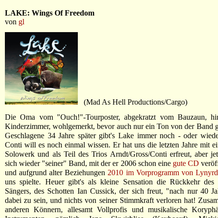
LAKE: Wings Of Freedom
von
gl
(Mad As Hell Productions/Cargo)
Die Oma vom "Ouch!"-Tourposter, abgekratzt vom Bauzaun, hi
Kinderzimmer, wohlgemerkt, bevor auch nur ein Ton von der Band 
Geschlagene 34 Jahre später gibt's Lake immer noch - oder wied
Conti will es noch einmal wissen. Er hat uns die letzten Jahre mit 
Solowerk und als Teil des Trios Arndt/Gross/Conti erfreut, aber je
sich wieder "seiner" Band, mit der er 2006 schon eine
gute CD
veröff
und aufgrund alter Beziehungen
2010 im Vorprogramm von Lynyrd
uns spielte. Heuer gibt's als kleine Sensation die Rückkehr des
Sängers, des Schotten Ian Cussick, der sich freut, "nach nur 40 J
dabei zu sein, und nichts von seiner Stimmkraft verloren hat! Zusa
anderen Könnern, allesamt Vollprofis und musikalische Koryph