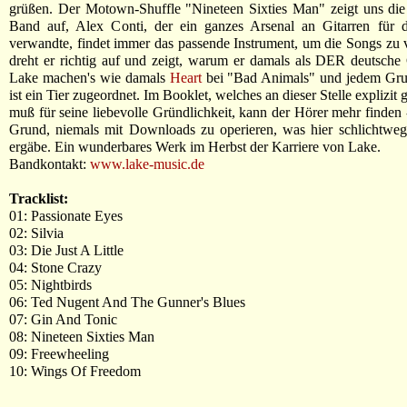
grüßen. Der Motown-Shuffle "Nineteen Sixties Man" zeigt uns die
Band auf, Alex Conti, der ein ganzes Arsenal an Gitarren für 
verwandte, findet immer das passende Instrument, um die Songs zu v
dreht er richtig auf und zeigt, warum er damals als DER deutsche Gi
Lake machen's wie damals
Heart
bei "Bad Animals" und jedem Gru
ist ein Tier zugeordnet. Im Booklet, welches an dieser Stelle explizit
muß für seine liebevolle Gründlichkeit, kann der Hörer mehr finden -
Grund, niemals mit Downloads zu operieren, was hier schlichtweg
ergäbe. Ein wunderbares Werk im Herbst der Karriere von Lake.
Bandkontakt:
www.lake-music.de
Tracklist:
01: Passionate Eyes
02: Silvia
03: Die Just A Little
04: Stone Crazy
05: Nightbirds
06: Ted Nugent And The Gunner's Blues
07: Gin And Tonic
08: Nineteen Sixties Man
09: Freewheeling
10: Wings Of Freedom