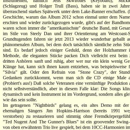
Instrumenten, nämlich Jens Skwirblies (Keyboard), Micki
(Schlagzeug) und Holger Trull (Bass), haben sie in zwei Jahre
überraschend starkes Spätwerk unter dem Lake-Banner erschaffen. (
Geschichte, warum das Album 2012 schon einmal unter dem Nam
erschien und wieder zurückgezogen wurde, gibt's auf der Bandhom
waren schon immer die "amerikanischste" deutsche Band, mit Gesa
im Stile von Steely Dan und ihrer Orientierung am Westcoast-
Grundtugenden fahren sie jetzt 2013 wieder wunderbar geballt a
phänomenalen Album, bei dem doch tatsächlich sämtliche zehn Stü
sind. Es bedarf jedoch einiger Geduld, denn der Holzhammer is
Methode, die eleganten Stücke packen Dich vielleicht erst beim 
dritten Anhören sanft und ruhig, aber wer nur ein klein wenig Ge
Klänge hat, kann sich ihnen kaum entziehen, was beispielsweise 
"Silvia" gilt. Oder den Refrain von "Stone Crazy", der Stund
Gedanken zurückkommt, wenn man sich die CD einige Male an
(Probiert's aus!) Daß solche Veteranen eine vernünftige Produktion a
nicht selbstverständlich, aber in diesem Falle klar: Die Songs kl
dynamisch und kein Instrument ist im Vordergrund, sondern alles glei
wie das sein sollte.
Im getragenen "Nightbirds" gelang es, ein altes Demo mit de
ehemaligen Sängers Jim Hopkins-Harrison (bereits 1991 w
verstorben) zu restaurieren und stimmig ohne Fremdkörpergefühl
"Ted Nugent And The Gunner's Blues" ist ein groovender Swing-S
von oben erwähntem Trio live gespielt, bei dem 10CC-Harmonien i