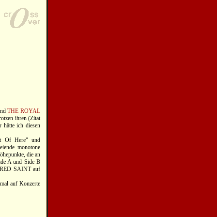
nd
THE ROYAL
tzen ihren (Zitat
 hätte ich diesen
ut Of Here" und
reiende monotone
Höhepunkte, die an
Side A und Side B
ARMORED SAINT auf
 mal auf Konzerte