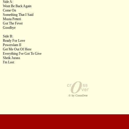
Side A:
Wont Be Back Again
Come On
Something That I Said
Musta Petteri
Got The Fever
Goodbye
Side B:
Ready For Love
Powerslam II
Get Me Out Of Here
Everything I've Got To Give
Sheik Jurass
I'm Lost
© by CrossOver