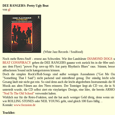
DEE RANGERS: Pretty Ugly Beat
von
gl
(White Jazz Records / Soulfood)
Noch mehr Retro-Stuff - erneut aus Schweden. Wie ihre Landsleute
DIAMOND DOGS
u
BEAT CONSPIRACY
gehen die DEE RANGERS gaaanz weit zurück bis in die 60er und ro
aus dem Flyer) "power Pop rave-up 60's frat party Rhythm'n Blues" raus. Stimmt, besser
altbackenen Sound nicht kategorisieren können.
Doch die simplen Rock'n'Roll-Songs sind außer wenigen Ausnahmen ("Get Me O
"Something That I Said") nicht packend und mitreißend genug. Der ständig leicht sch
Gesang läuft mir nicht gut rein. So sind denn auch die leicht abgedrehten Instrumentals die 
Musik aus alten Filmen aus den 70ern erinnern. Der Tonträger liegt als CD vor, die in 
unterteilt wurde, die CD selbst ziert ein vinylartiges Design, eine Idee, die bereits 
"Nod To The Old School"
verwendet haben.
Wirklich nur für die Retro-Fraktion, und die hat auch weniger Geld übrig, denn wenn sie
wie ROLLING STONES oder NEIL YOUNG geht, sind gleich 100 Euro fällig ...
Kontakt:
www.focusion.de
Tracklist: