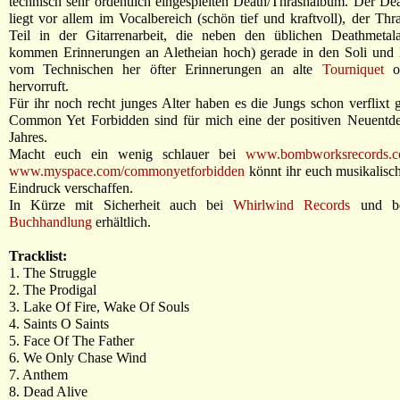
technisch sehr ordentlich eingespielten Death/Thrashalbum. Der Dea
liegt vor allem im Vocalbereich (schön tief und kraftvoll), der Thr
Teil in der Gitarrenarbeit, die neben den üblichen Deathmetalan
kommen Erinnerungen an Aletheian hoch) gerade in den Soli und E
vom Technischen her öfter Erinnerungen an alte
Tourniquet
o
hervorruft.
Für ihr noch recht junges Alter haben es die Jungs schon verflixt 
Common Yet Forbidden sind für mich eine der positiven Neuentd
Jahres.
Macht euch ein wenig schlauer bei
www.bombworksrecords.
www.myspace.com/commonyetforbidden
könnt ihr euch musikalisch
Eindruck verschaffen.
In Kürze mit Sicherheit auch bei
Whirlwind Records
und b
Buchhandlung
erhältlich.
Tracklist:
1. The Struggle
2. The Prodigal
3. Lake Of Fire, Wake Of Souls
4. Saints O Saints
5. Face Of The Father
6. We Only Chase Wind
7. Anthem
8. Dead Alive