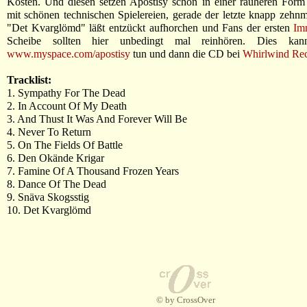
Kosten. Und diesen setzen Apostisy schön in einer rauheren Form
mit schönen technischen Spielereien, gerade der letzte knapp zehn
"Det Kvarglömd" läßt entzückt aufhorchen und Fans der ersten
Im
Scheibe sollten hier unbedingt mal reinhören. Dies k
www.myspace.com/apostisy
tun und dann die CD bei
Whirlwind Re
Tracklist:
1. Sympathy For The Dead
2. In Account Of My Death
3. And Thust It Was And Forever Will Be
4. Never To Return
5. On The Fields Of Battle
6. Den Okände Krigar
7. Famine Of A Thousand Frozen Years
8. Dance Of The Dead
9. Snäva Skogsstig
10. Det Kvarglömd
© by CrossOver