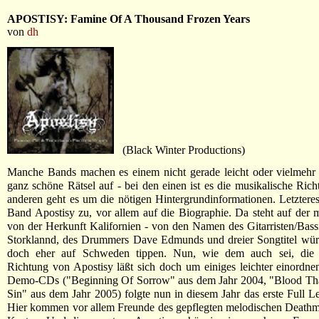
APOSTISY: Famine Of A Thousand Frozen Years
von
dh
(Black Winter Productions)
Manche Bands machen es einem nicht gerade leicht oder vielmehr
ganz schöne Rätsel auf - bei den einen ist es die musikalische Rich
anderen geht es um die nötigen Hintergrundinformationen. Letzteres t
Band Apostisy zu, vor allem auf die Biographie. Da steht auf der 
von der Herkunft Kalifornien - von den Namen des Gitarristen/Bas
Storklannd, des Drummers Dave Edmunds und dreier Songtitel wü
doch eher auf Schweden tippen. Nun, wie dem auch sei, die 
Richtung von Apostisy läßt sich doch um einiges leichter einordn
Demo-CDs ("Beginning Of Sorrow" aus dem Jahr 2004, "Blood Tha
Sin" aus dem Jahr 2005) folgte nun in diesem Jahr das erste Full 
Hier kommen vor allem Freunde des gepflegten melodischen Deathme