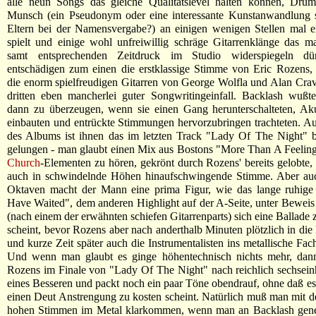
alle neun Songs das gleiche Qualitätslevel halten können, Dr
Munsch (ein Pseudonym oder eine interessante Kunstanwandlung se
Eltern bei der Namensvergabe?) an einigen wenigen Stellen mal ei
spielt und einige wohl unfreiwillig schräge Gitarrenklänge das 
samt entsprechenden Zeitdruck im Studio widerspiegeln dür
entschädigen zum einen die erstklassige Stimme von Eric Rozens,
die enorm spielfreudigen Gitarren von George Wolfla und Alan Cr
dritten eben mancherlei guter Songwritingeinfall. Backlash wußt
dann zu überzeugen, wenn sie einen Gang herunterschalteten, Aku
einbauten und entrückte Stimmungen hervorzubringen trachteten. Au
des Albums ist ihnen das im letzten Track "Lady Of The Night" b
gelungen - man glaubt einen Mix aus Bostons "More Than A Feeli
Church
-Elementen zu hören, gekrönt durch Rozens' bereits gelobte,
auch in schwindelnde Höhen hinaufschwingende Stimme. Aber auch
Oktaven macht der Mann eine prima Figur, wie das lange ruhige 
Have Waited", dem anderen Highlight auf der A-Seite, unter Beweis s
(nach einem der erwähnten schiefen Gitarrenparts) sich eine Ballade 
scheint, bevor Rozens aber nach anderthalb Minuten plötzlich in die
und kurze Zeit später auch die Instrumentalisten ins metallische Fac
Und wenn man glaubt es ginge höhentechnisch nichts mehr, dann
Rozens im Finale von "Lady Of The Night" nach reichlich sechsei
eines Besseren und packt noch ein paar Töne obendrauf, ohne daß es
einen Deut Anstrengung zu kosten scheint. Natürlich muß man mit de
hohen Stimmen im Metal klarkommen, wenn man an Backlash gener