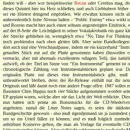
finden will - aber wer beispielsweise
Recon
oder Cerebus mag, der
dieses Quintett hier ins Herz schließen, und auch Liebhabern früher
sei ein Hörtest dringend empfohlen. Wie erwähnt können nicht al
außerordentlich hohe Niveau halten - "Public Enemy" etwa wirkt 
und Rozens macht hier auch einen seltsam angestrengten Eindruck, 
auf der B-Seite die Leichtigkeit in seiner Vokalakrobatik ein ganz k
der Strecke geblieben ist, wenngleich etwa "No Time For Thinkin
noch problemlos nach oben gleiten läßt. Aber seine Bandkollege
dort auch mal eine Verschnaufpause, indem sie ein kurzerhand "Inst
getauftes Stück mit auf die Platte genommen haben (bisweilen e
vertrackt, aber mit abermals exzellentem ruhigem Teil), das natürl
aufwirft, ob der Titel im Sinne von "Ein Instrumental" gemeint ist o
chronologische Zählung von Instrumentalstücken geplant war. D
originalen Platte nur dieses eine Instrumentalstück gibt, muß
unbeantwortet bleiben, denn der Re-Release enthält nur die ne
Originals und läßt damit noch eine andere Frage offen: 1987 sollen 
Bassisten Chris Bippus noch vier Stücke aufgenommen worden sein,
EP geplant waren, welche aber nie das Licht der Welt erblickte. Dies
nun hätten sich prima als Bonustracks für die CD-Wiederverö
angeboten, zumal die Liner Notes sagen, es seien die stärkst
Bandgeschichte gewesen - also muß irgendjemand sie ja zumindest 
um so ein Urteil fällen zu können, und es muß folglich zumindes
anhörbare Konserve geben, die man als Vorlage für eventuelle CD
hätte verwenden können. Aber vielleicht schlummert ja noch mehr Ma