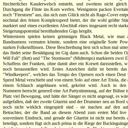
fürchterliches Kauderwelsch entsteht, und zweitens nicht gleic
Durchgang die Flinte ins Korn werfen. Wenigstens packen Evertal
noch "Firestorm" aus, das sich zum Glück nicht als Rage-Cover entp
nochmal den feinen Komplexspeed bietet, der die wohl größte Stä
markiert und einen exzellenten Abschluß eines insgesamt recht stark
Steigerungspotential bereithaltenden Gigs hergibt.
Winterstorm spielen keinen grimmigen Black Metal, wie man 
Bandnamens vermuten könnte, sondern eine originelle Sorte Pow
starken Folkeinflüssen. Diese Beschreibung liest sich schon mal unte
das findet seine Bestätigung im Gig dann auch. Schon die beiden 
Will Fall" (flott) und "The Stormsons" (Midtempo) markieren zwei 
Schaffens der Franken, ohne damit aber ein Korsett darzustellen, wi
noch herausstellen wird. Erstes Anzeichen dafür ist bereits das d
"Windkeepers", welches das Tempo des Openers noch einen Deut w
Speed Metal verschiebt und von einem Solo auf einer Art Triola, die 
einem Schlauch angeblasen wird, gekrönt wird. Auch in den 
Nummern herrscht generell eine Art Partystimmung, auf der Bühne is
Platz viel Bewegung, und hätte der Sänger es nicht angesagt, es w
aufgefallen, daß der zweite Gitarrist und der Drummer neu an Bord u
noch nicht wirklich eingespielt sind - sie machen auf den au
Betrachter, der die Band an diesem Abend zum ersten Mal live e
souveränen Eindruck, und gerade der Gitarrist ist nicht nur bereits
beteiligt, sondern fügt sich auch prima in die Riege der Backingsänger