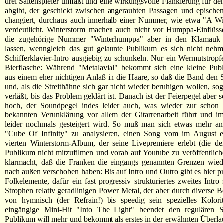
drei Saitenspieler umfaßt und eine wirkungsvolle Flankierung für d
abgibt, der geschickt zwischen angerauhten Passagen und epische
changiert, durchaus auch innerhalb einer Nummer, wie etwa "A Wi
verdeutlicht. Winterstorm machen auch nicht vor Humppa-Einflüss
die zugehörige Nummer "Winterhumppa" aber in den Klamauk a
lassen, wenngleich das gut gelaunte Publikum es sich nicht nehm
Schifferklavier-Intro ausgiebig zu schunkeln. Nur ein Wermutstropfen
Bierflasche: Während "Metalavial" bekommt sich eine kleine Pub
aus einem eher nichtigen Anlaß in die Haare, so daß die Band den 
und, als die Streithähne sich gar nicht wieder beruhigen wollen, so
verläßt, bis das Problem geklärt ist. Danach ist der Feierpegel aber 
hoch, der Soundpegel indes leider auch, was wieder zur schon 
bekannten Verunklärung vor allem der Gitarrenarbeit führt und i
leider nochmals gesteigert wird. So muß man sich etwas mehr an
"Cube Of Infinity" zu analysieren, einen Song vom im August e
vierten Winterstorm-Album, der seine Livepremiere erlebt (die d
Publikum nicht mitzufilmen und vorab auf Youtube zu veröffentliche
klarmacht, daß die Franken die eingangs genannten Grenzen wied
nach außen verschoben haben: Bis auf Intro und Outro gibt es hier pr
Folkelemente, dafür ein fast progressiv strukturiertes zweites Intro
Strophen relativ geradlinigen Power Metal, der aber durch diverse
von hymnisch (der Refrain!) bis speedig sein spezielles Kolorit
eingängige Mini-Hit "Into The Light" beendet den regulären S
Publikum will mehr und bekommt als erstes in der erwähnten Überlau