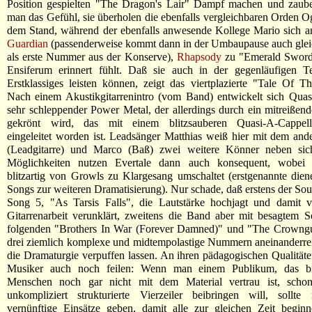
Position gespielten "The Dragon's Lair" Dampf machen und zaube
man das Gefühl, sie überholen die ebenfalls vergleichbaren Orden O
dem Stand, während der ebenfalls anwesende Kollege Mario sich a
Guardian
(passenderweise kommt dann in der Umbaupause auch glei
als erste Nummer aus der Konserve),
Rhapsody
zu "Emerald Sword
Ensiferum erinnert fühlt. Daß sie auch in der gegenläufigen T
Erstklassiges leisten können, zeigt das viertplazierte "Tale Of 
Nach einem Akustikgitarrenintro (vom Band) entwickelt sich Qua
sehr schleppender Power Metal, der allerdings durch ein mitreißen
gekrönt wird, das mit einem blitzsauberen Quasi-A-Cappella
eingeleitet worden ist. Leadsänger Matthias weiß hier mit dem and
(Leadgitarre) und Marco (Baß) zwei weitere Könner neben sic
Möglichkeiten nutzen Evertale dann auch konsequent, wobei
blitzartig von Growls zu Klargesang umschaltet (erstgenannte dien
Songs zur weiteren Dramatisierung). Nur schade, daß erstens der S
Song 5, "As Tarsis Falls", die Lautstärke hochjagt und damit v
Gitarrenarbeit verunklärt, zweitens die Band aber mit besagtem 
folgenden "Brothers In War (Forever Damned)" und "The Crowngu
drei ziemlich komplexe und midtempolastige Nummern aneinanderrei
die Dramaturgie verpuffen lassen. An ihren pädagogischen Qualität
Musiker auch noch feilen: Wenn man einem Publikum, das bi
Menschen noch gar nicht mit dem Material vertrau ist, scho
unkompliziert strukturierte Vierzeiler beibringen will, sollte
vernünftige Einsätze geben, damit alle zur gleichen Zeit begin