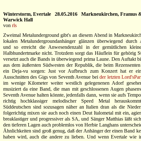
Winterstorm, Evertale 28.05.2016 Markneukirchen, Framus 
Warwick Hall
von
rls
Zweimal Metalunderground gibt's an diesem Abend in Markneukirch
lokalen Metalundergroundanhänger glänzen überwiegend durch 
und so erreicht die Anwesendenzahl in der gemütlichen klein
Halbhundertmarke nicht. Trotzdem sorgt das Häuflein für gehörig
versetzt auch die Bands in überwiegend prima Laune. Den Auftakt bi
aus dem äußersten Südwesten der Republik, die beim Rezensenten 
ein Deja-vu sorgen: Just vor Aufbruch zum Konzert hat er e
Ausschnitten des Gigs von Seventh Avenue bei
der letzten Lord'sPa
im wenige Kilometer weiter westlich gelegenenen Adorf geseh
musiziert da eine Band, die man mit geschlossenen Augen phasenw
Seventh Avenue halten könnte, jedenfalls dann, wenn sie aufs Temp
richtig hochklassiger melodischer Speed Metal herauskomm
Süddeutschen sind sozusagen näher an Italien dran als die Niede
folgerichtig mixen sie auch noch einen Deut Italometal mit ein, agie
breaklastiger und progressiver als SA, und Sänger Matthias läßt sich
den tieferen Lagen auch problemlos von Herbie Langhans unterscheid
Ähnlichkeiten sind groß genug, daß der Anhänger der einen Band k
haben wird, auch die andere zu lieben. Und wenn Evertale wie i