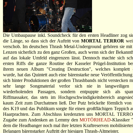
Die Umbaupause inkl. Soundcheck für den ersten Headliner zog si
die Länge, so dass sich der Auftritt von
MORTAL TERROR
weit
verschob. Im deutschen Thrash Metal-Underground gehören sie mit 
Lenzen sicherlich zu den ganz Großen, auch wenn sich der Bekannth
auf das lokale Umfeld eingrenzen lässt. Dennoch machte sich sc
ersten Riffs die ganze Routine der Kasseler Prügel-Institution b
ihrem neuen Album "Creating Destruction", welches komplett d
wurde, hat das Quintett auch eine bärenstarke neue Veröffentlichung 
sich hinter Produktionen der großen Thrashbands nicht verstecken mu
sehr lange Songmaterial verlor sich nie in langweiligen
wiederholenden Passagen, sondern entpuppte sich als spann
Riffmassaker, das stets im Hochgeschwindigkeitsbereich angesie
kaum Zeit zum Durchatmen ließ. Der Putz bröckelte förmlich vo
des K19 und das Publikum sorgte für einen großflächigen Teppich a
Haarprachten. Zum Abschluss kredenzten uns MORTAL TERROR
Zugabe zum Andenken an Lemmy den
MOTÖRHEAD
-Klassiker
dem die Headbanger noch mal ihre letzten Kraftreserven mobilisierten
Belangen bärenstarker Auftritt der hiesigen Thrash-Altmeister.