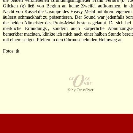
die beiden verbliebenen Gründungsmitglieder Frank Ferrara (b, v
Gilcken (g) ließ von Beginn an keine Zweifel aufkommen, in d
Nacht von Kassel die Ursuppe des Heavy Metal mit ihrem eigenem 
äußerst schmackhaft zu präsentieren. Der Sound war jedenfalls bo
die beiden Altmeister des Proto-Metal bestens gelaunt. Da sich bei 
merkliche Ermüdungs-, sondern auch körperliche Abnutzungse
bemerkbar machten, klinkte ich mich nach einer halben Stunde bereits
mit einem seligen Pfeifen in den Ohrmuscheln den Heimweg an.
Fotos: tk
© by CrossOver